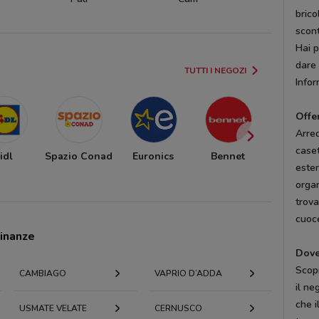
brico
scont
Hai p
dare 
TUTTI I NEGOZI
Infor
Offe
Arred
caset
idl
Spazio Conad
Euronics
Bennet
MD
este
organ
trova
cuoce
cinanze
Dove
Scopr
CAMBIAGO
VAPRIO D’ADDA
il ne
che i
USMATE VELATE
CERNUSCO