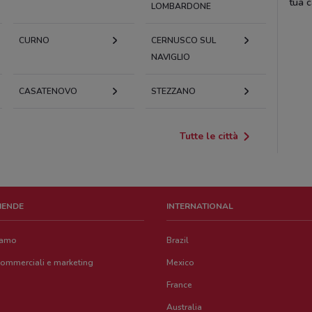
tua c
LOMBARDONE
CURNO
CERNUSCO SUL
NAVIGLIO
CASATENOVO
STEZZANO
Tutte le città
ZIENDE
INTERNATIONAL
iamo
Brazil
commerciali e marketing
Mexico
France
Australia