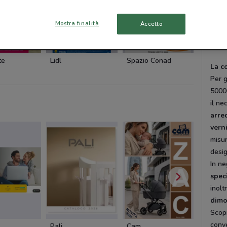
comm
succe
Mostra finalità
Accetto
Dovec
sui t
NUOVO
NUOVO
NUOVO
te
Lidl
Spazio Conad
Euronic
La c
Per g
50000
il ne
arre
verni
misur
desig
In ne
speci
inolt
dimo
Scopr
conve
Pali
Cam
Cam