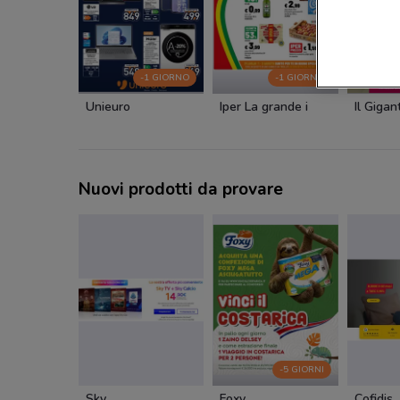
-1 GIORNO
-1 GIORNO
Unieuro
Iper La grande i
Il Gigan
Nuovi prodotti da provare
-5 GIORNI
Sky
Foxy
Cofidis