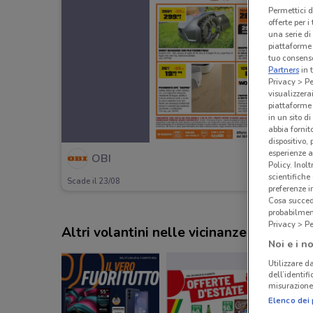
Permettici d
offerte per 
una serie di
piattaforme 
tuo consenso
Partners
in 
Privacy > Pe
visualizzera
piattaforme 
in un sito d
abbia fornit
dispositivo,
esperienze a
OBI
Policy. Inolt
scientifiche
Scade il 23/08
preferenze 
Cosa succede
probabilmen
Privacy > Pe
Altri volantini nelle vicinanze
Noi e i no
Utilizzare da
dell’identif
misurazione 
Elenco dei 