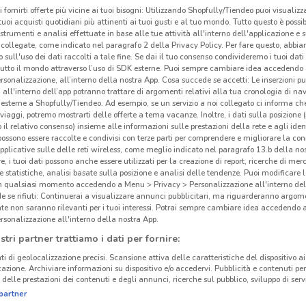
i fornirti offerte più vicine ai tuoi bisogni: Utilizzando Shopfully/Tiendeo puoi visualizz
i tuoi acquisti quotidiani più attinenti ai tuoi gusti e al tuo mondo. Tutto questo è possi
 strumenti e analisi effettuate in base alle tue attività all'interno dell'applicazione e 
collegate, come indicato nel paragrafo 2 della Privacy Policy. Per fare questo, abbi
 sull'uso dei dati raccolti a tale fine. Se dai il tuo consenso condivideremo i tuoi dati
tutto il mondo attraverso l’uso di SDK esterne. Puoi sempre cambiare idea accedend
rsonalizzazione, all’interno della nostra App. Cosa succede se accetti: Le inserzioni pu
i all'interno dell’app potranno trattare di argomenti relativi alla tua cronologia di na
esterne a Shopfully/Tiendeo. Ad esempio, se un servizio a noi collegato ci informa ch
Gli
i viaggi, potremo mostrarti delle offerte a tema vacanze. Inoltre, i dati sulla posizione 
o il relativo consenso) insieme alle informazioni sulle prestazioni della rete e agli ident
neg
 possono essere raccolte e condivisi con terze parti per comprendere e migliorare la conn
pplicative sulle delle reti wireless, come meglio indicato nel paragrafo 13.b della no
re, i tuoi dati possono anche essere utilizzati per la creazione di report, ricerche di mer
OBI è
 e statistiche, analisi basate sulla posizione e analisi delle tendenze. Puoi modificare l
14.4 km
Berga
in qualsiasi momento accedendo a Menu > Privacy > Personalizzazione all'interno del
 se rifiuti: Continuerai a visualizzare annunci pubblicitari, ma riguarderanno argome
13 Ma
te non saranno rilevanti per i tuoi interessi. Potrai sempre cambiare idea accedendo
alla 
rsonalizzazione all'interno della nostra App.
OBI
è
stri partner trattiamo i dati per fornire:
setto
ti di geolocalizzazione precisi. Scansione attiva delle caratteristiche del dispositivo ai 
prodo
icazione. Archiviare informazioni su dispositivo e/o accedervi. Pubblicità e contenuti per
delle prestazioni dei contenuti e degli annunci, ricerche sul pubblico, sviluppo di servi
la tu
partner
per l