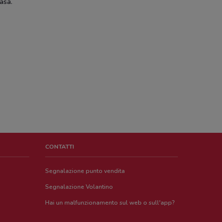
asa.
CONTATTI
Segnalazione punto vendita
Segnalazione Volantino
Hai un malfunzionamento sul web o sull'app?