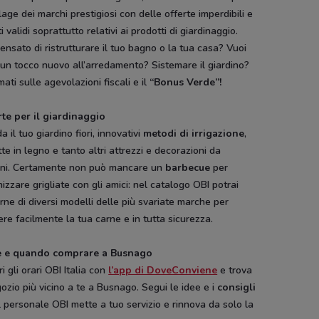
lage dei marchi prestigiosi con delle offerte imperdibili e
i validi soprattutto relativi ai prodotti di giardinaggio.
ensato di ristrutturare il tuo bagno o la tua casa? Vuoi
un tocco nuovo all’arredamento? Sistemare il giardino?
mati sulle agevolazioni fiscali e il
“Bonus Verde”!
rte per il giardinaggio
a il tuo giardino fiori, innovativi
metodi di irrigazione
,
te in legno e tanto altri attrezzi e decorazioni da
KiK
Arcaplanet
Unes
Medi-Market
rni. Certamente non può mancare un
barbecue
per
izzare grigliate con gli amici: nel catalogo OBI potrai
rne di diversi modelli delle più svariate marche per
re facilmente la tua carne e in tutta sicurezza.
 e quando comprare a Busnago
i gli orari OBI Italia con
l’app di DoveConviene
e trova
gozio più vicino a te a Busnago. Segui le idee e i
consigli
l personale OBI mette a tuo servizio e rinnova da solo la