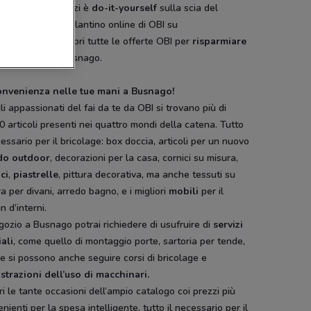
erciale dei negozi è
do-it-yourself
sulla scia del
sso. Sfoglia il volantino online di OBI su
onviene.it e scopri tutte le offerte OBI per
risparmiare
uoi acquisti
a Busnago.
-1 GIORNO
s
Bennet
MD
Benne
onvenienza nelle tue mani a Busnago!
li appassionati del fai da te da OBI si trovano più di
 articoli presenti nei quattro mondi della catena. Tutto
cessario per il bricolage: box doccia, articoli per un nuovo
do outdoor
, decorazioni per la casa, cornici su misura,
ci
,
piastrelle
, pittura decorativa, ma anche tessuti su
a per divani, arredo bagno, e i migliori
mobili
per il
n d’interni.
gozio a Busnago potrai richiedere di usufruire di
servizi
ali
, come quello di montaggio porte, sartoria per tende,
re si possono anche seguire corsi di bricolage e
strazioni dell’uso di macchinari.
NUOVO
i le tante occasioni dell’ampio catalogo coi prezzi più
nienti per la spesa intelligente, tutto il necessario per il
Dacia
Disney
Illy