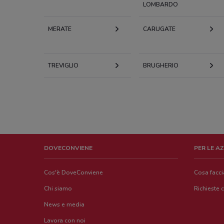
LOMBARDO
MERATE
CARUGATE
TREVIGLIO
BRUGHERIO
DOVECONVIENE
PER LE A
Cos'è DoveConviene
Cosa facc
Chi siamo
Richieste 
News e media
Lavora con noi