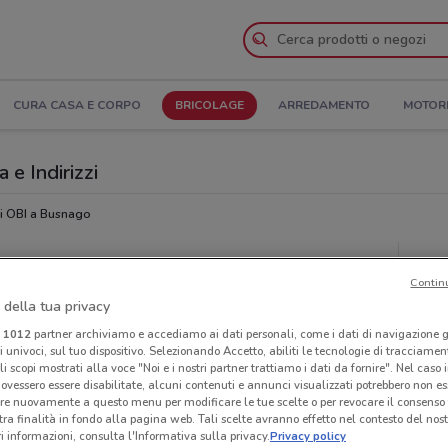
CURA CASA E CORPO
BRICOLAGE
ARREDAMENTO
MOTOR
 e Indirizzi
i OBI a Busnago
Ora
Contin
 della tua privacy
i
1012
partner archiviamo e accediamo ai dati personali, come i dati di navigazione g
ri univoci, sul tuo dispositivo. Selezionando Accetto, abiliti le tecnologie di tracciame
li scopi mostrati alla voce "Noi e i nostri partner trattiamo i dati da fornire". Nel caso 
ovessero essere disabilitate, alcuni contenuti e annunci visualizzati potrebbero non ess
re nuovamente a questo menu per modificare le tue scelte o per revocare il consenso
tra finalità in fondo alla pagina web. Tali scelte avranno effetto nel contesto del nost
 informazioni, consulta l'Informativa sulla privacy.
Privacy policy