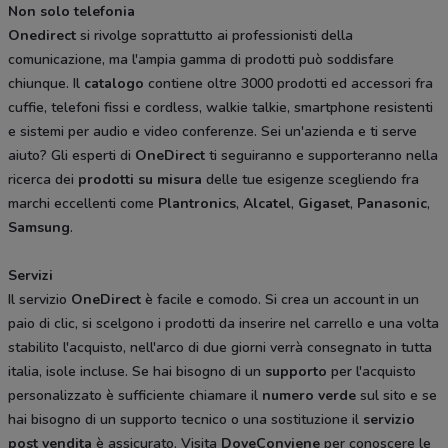
Non solo telefonia
Onedirect
si rivolge soprattutto ai professionisti della
comunicazione, ma l'ampia gamma di prodotti può soddisfare
chiunque. Il
catalogo
contiene oltre 3000 prodotti ed accessori fra
cuffie, telefoni fissi e cordless, walkie talkie, smartphone resistenti
e sistemi per audio e video conferenze. Sei un'azienda e ti serve
aiuto? Gli esperti di
OneDirect
ti seguiranno e supporteranno nella
ricerca dei
prodotti
su
misura
delle tue esigenze scegliendo fra
marchi eccellenti come
Plantronics
,
Alcatel
,
Gigaset
,
Panasonic
,
Samsung
.
Servizi
Il servizio
OneDirect
è facile e comodo. Si crea un account in un
paio di clic, si scelgono i prodotti da inserire nel carrello e una volta
stabilito l'acquisto, nell'arco di due giorni verrà consegnato in tutta
italia, isole incluse. Se hai bisogno di un
supporto
per l'acquisto
personalizzato è sufficiente chiamare il
numero
verde
sul sito e se
hai bisogno di un supporto tecnico o una sostituzione il
servizio
post
vendita
è assicurato. Visita
DoveConviene
per conoscere le