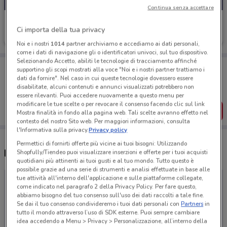
Continua senza accettare
One Direct
Ci importa della tua privacy
Scade giovedì
Noi e i nostri
1014
partner archiviamo e accediamo ai dati personali,
come i dati di navigazione gli o identificatori univoci, sul tuo dispositivo.
Selezionando Accetto, abiliti le tecnologie di tracciamento affinché
Porta DoveConviene sempre con te!
supportino gli scopi mostrati alla voce "Noi e i nostri partner trattiamo i
Puoi trovare le migliori offerte dei negozi vicino a te,
dati da fornire". Nel caso in cui queste tecnologie dovessero essere
salvarle e creare la tua lista del risparmio, comodamente
disabilitate, alcuni contenuti e annunci visualizzati potrebbero non
dal tuo cellulare.
essere rilevanti. Puoi accedere nuovamente a questo menu per
modificare le tue scelte o per revocare il consenso facendo clic sul link
SCARICA L’APP
Mostra finalità in fondo alla pagina web. Tali scelte avranno effetto nel
contesto del nostro Sito web. Per maggiori informazioni, consulta
l'Informativa sulla privacy.
Privacy policy
Permettici di fornirti offerte più vicine ai tuoi bisogni: Utilizzando
Negozi One Direct a Borgosesia
Shopfully/Tiendeo puoi visualizzare inserzioni e offerte per i tuoi acquisti
quotidiani più attinenti ai tuoi gusti e al tuo mondo. Tutto questo è
possibile grazie ad una serie di strumenti e analisi effettuate in base alle
tue attività all'interno dell'applicazione e sulle piattaforme collegate,
come indicato nel paragrafo 2 della Privacy Policy. Per fare questo,
abbiamo bisogno del tuo consenso sull'uso dei dati raccolti a tale fine.
Se dai il tuo consenso condivideremo i tuoi dati personali con
Partners
in
tutto il mondo attraverso l’uso di SDK esterne. Puoi sempre cambiare
idea accedendo a Menu > Privacy > Personalizzazione, all’interno della