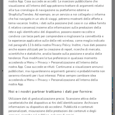
nostra App. Cosa succede se accetti: Le inserzioni pubblicitarie che
visualizzerai all'interno dell’app potranno trattare di argomenti relativi
alla tua cronologia di navigazione su piattaforme esterne a
Shopfully/Tiendeo. Ad esempio, se un servizio a noi collegato ci informa
che hai navigato in un sito di viaggi, potremo mostrarti delle offerte a
tema vacanze. Inoltre, i dati sulla posizione (nel caso in cui abbia fornito
il relativo consenso) insieme alle informazioni sulle prestazioni della
rete e agli identificativi del dispositivo, possono essere raccolte e
Non ci sono negozi nelle vicinanze
condivisi con terze parti per comprendere e migliorare la connettività e
le esperienze applicative sulle delle reti wireless, come meglio indicato
nel paragrafo 13.b della nostra Privacy Policy. Inoltre, i tuoi dati possono
anche essere utilizzati per la creazione di report, ricerche di mercato,
scientifiche e statistiche, analisi basate sulla posizione e analisi delle
tendenze. Puoi modificare le tue preferenze in qualsiasi momento
accedendo a Menu > Privacy > Personalizzazione all'interno della
nostra App. Cosa succede se rifiuti: Continuerai a visualizzare annunci
Altri volantini nelle vicinanze
pubblicitari, ma riguarderanno argomenti generici e probabilmente non
saranno rilevanti per i tuoi interessi. Potrai sempre cambiare idea
accedendo a Menu > Privacy > Personalizzazione all'interno della
nostra App.
Noi e i nostri partner trattiamo i dati per fornire:
Utilizzare dati di geolocalizzazione precisi. Scansione attiva delle
caratteristiche del dispositivo ai fini dell’identificazione. Archiviare
informazioni su dispositivo e/o accedervi. Pubblicità e contenuti
personalizzati, misurazione delle prestazioni dei contenuti e degli