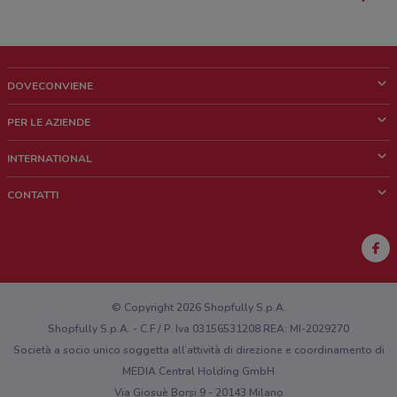
DOVECONVIENE
Cos'è DoveConviene
PER LE AZIENDE
Chi siamo
Cosa facciamo
INTERNATIONAL
News e media
Richieste commerciali e marketing
Brazil
CONTATTI
Lavora con noi
Mexico
Segnalazione punto vendita
France
Segnalazione Volantino
Australia
Hai un malfunzionamento sul web o sull'app?
New Zealand
© Copyright 2026 Shopfully S.p.A.
Shopfully S.p.A. - C.F / P. Iva 03156531208 REA: MI-2029270
Società a socio unico soggetta all’attività di direzione e coordinamento di
MEDIA Central Holding GmbH
Via Giosuè Borsi 9 - 20143 Milano