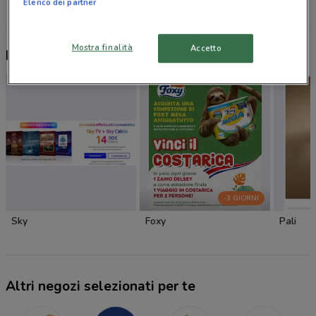
Elenco dei partner
Mostra finalità
Accetto
Nuovi prodotti da provare
-3 GIORNI
Sky
Foxy
Pali
Altri negozi selezionati per te