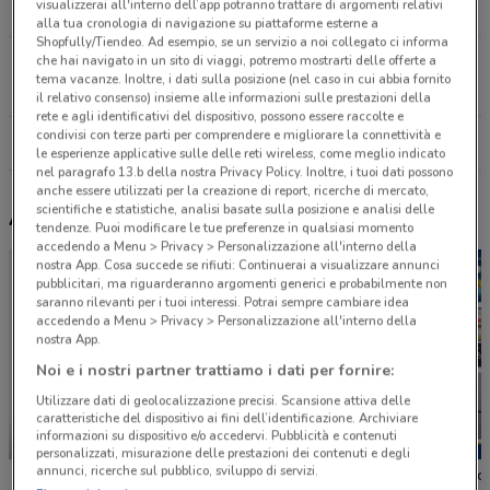
visualizzerai all'interno dell’app potranno trattare di argomenti relativi
13.2 km
alla tua cronologia di navigazione su piattaforme esterne a
Shopfully/Tiendeo. Ad esempio, se un servizio a noi collegato ci informa
che hai navigato in un sito di viaggi, potremo mostrarti delle offerte a
VIA MONTEROSA, 32 Ghemme
tema vacanze. Inoltre, i dati sulla posizione (nel caso in cui abbia fornito
17 km
il relativo consenso) insieme alle informazioni sulle prestazioni della
rete e agli identificativi del dispositivo, possono essere raccolte e
condivisi con terze parti per comprendere e migliorare la connettività e
Tutti i negozi Amico Shop
le esperienze applicative sulle delle reti wireless, come meglio indicato
nel paragrafo 13.b della nostra Privacy Policy. Inoltre, i tuoi dati possono
anche essere utilizzati per la creazione di report, ricerche di mercato,
scientifiche e statistiche, analisi basate sulla posizione e analisi delle
Altri volantini nelle vicinanze
tendenze. Puoi modificare le tue preferenze in qualsiasi momento
accedendo a Menu > Privacy > Personalizzazione all'interno della
nostra App. Cosa succede se rifiuti: Continuerai a visualizzare annunci
pubblicitari, ma riguarderanno argomenti generici e probabilmente non
saranno rilevanti per i tuoi interessi. Potrai sempre cambiare idea
accedendo a Menu > Privacy > Personalizzazione all'interno della
nostra App.
Noi e i nostri partner trattiamo i dati per fornire:
Utilizzare dati di geolocalizzazione precisi. Scansione attiva delle
caratteristiche del dispositivo ai fini dell’identificazione. Archiviare
informazioni su dispositivo e/o accedervi. Pubblicità e contenuti
NUOVO
personalizzati, misurazione delle prestazioni dei contenuti e degli
annunci, ricerche sul pubblico, sviluppo di servizi.
Unieuro
Euronics
Euronic