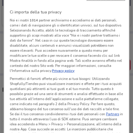
Ci importa della tua privacy
Amico Shop
Noi e i nostri
1014
partner archiviamo e accediamo ai dati personali,
Scade il 31/08
729 m
come i dati di navigazione gli o identificatori univoci, sul tuo dispositivo.
Selezionando Accetto, abiliti le tecnologie di tracciamento affinché
supportino gli scopi mostrati alla voce "Noi e i nostri partner trattiamo i
Porta DoveConviene sempre con te!
dati da fornire". Nel caso in cui queste tecnologie dovessero essere
Puoi trovare le migliori offerte dei negozi vicino a te,
disabilitate, alcuni contenuti e annunci visualizzati potrebbero non
salvarle e creare la tua lista del risparmio, comodamente
essere rilevanti. Puoi accedere nuovamente a questo menu per
dal tuo cellulare.
modificare le tue scelte o per revocare il consenso facendo clic sul link
Mostra finalità in fondo alla pagina web. Tali scelte avranno effetto nel
SCARICA L’APP
contesto del nostro Sito web. Per maggiori informazioni, consulta
l'Informativa sulla privacy.
Privacy policy
Permettici di fornirti offerte più vicine ai tuoi bisogni: Utilizzando
Shopfully/Tiendeo puoi visualizzare inserzioni e offerte per i tuoi acquisti
Negozi Amico Shop a Borgosesia
quotidiani più attinenti ai tuoi gusti e al tuo mondo. Tutto questo è
possibile grazie ad una serie di strumenti e analisi effettuate in base alle
tue attività all'interno dell'applicazione e sulle piattaforme collegate,
come indicato nel paragrafo 2 della Privacy Policy. Per fare questo,
Via V. Veneto 103 Borgosesia
abbiamo bisogno del tuo consenso sull'uso dei dati raccolti a tale fine.
728 m
Se dai il tuo consenso condivideremo i tuoi dati personali con
Partners
in
tutto il mondo attraverso l’uso di SDK esterne. Puoi sempre cambiare
idea accedendo a Menu > Privacy > Personalizzazione, all’interno della
VIA BORGOMANERO, 15 Briga Novarese
nostra App. Cosa succede se accetti: Le inserzioni pubblicitarie che