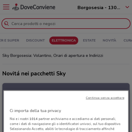
Borgosesia - 13011
ER E SUPER
DISCOUNT
ELETTRONICA
ESTATE
NOVITÀ
CUR
Sky Borgosesia: Volantino, Orari di apertura e Indirizzi
Novitá nei pacchetti Sky
Continua senza accettare
Ci importa della tua privacy
Noi e i nostri
1014
partner archiviamo e accediamo ai dati personali,
come i dati di navigazione gli o identificatori univoci, sul tuo dispositivo.
Selezionando Accetto, abiliti le tecnologie di tracciamento affinché