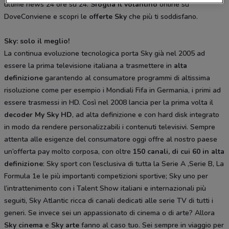
ultime news 24 ore su 24.
Sfoglia il volantino
online su
DoveConviene e scopri le
offerte Sky
che più ti soddisfano.
Sky: solo il meglio!
La continua evoluzione tecnologica porta Sky già nel 2005 ad
essere la prima televisione italiana a trasmettere in
alta
definizione
garantendo al consumatore programmi di altissima
risoluzione come per esempio i Mondiali Fifa in Germania, i primi ad
essere trasmessi in HD. Così nel 2008 lancia per la prima volta il
decoder My Sky HD
, ad alta definizione e con hard disk integrato
in modo da rendere personalizzabili i contenuti televisivi. Sempre
attenta alle esigenze del consumatore oggi offre al nostro paese
un’offerta pay molto corposa, con oltre
150 canali, di cui 60 in alta
definizione
: Sky sport con l’esclusiva di tutta la Serie A ,Serie B, La
Formula 1e le più importanti competizioni sportive; Sky uno per
l’intrattenimento con i Talent Show italiani e internazionali più
seguiti, Sky Atlantic ricca di canali dedicati alle serie TV di tutti i
generi. Se invece sei un appassionato di cinema o di arte? Allora
Sky cinema
e
Sky arte
fanno al caso tuo. Sei sempre in viaggio per