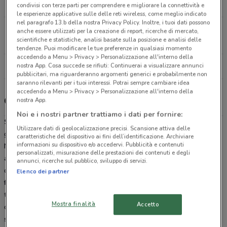
24.5 km
CHIUSO
condivisi con terze parti per comprendere e migliorare la connettività e
le esperienze applicative sulle delle reti wireless, come meglio indicato
nel paragrafo 13.b della nostra Privacy Policy. Inoltre, i tuoi dati possono
Strada Sempione, 33 Castelletto Sopra Ticino
anche essere utilizzati per la creazione di report, ricerche di mercato,
scientifiche e statistiche, analisi basate sulla posizione e analisi delle
25.4 km
CHIUSO
tendenze. Puoi modificare le tue preferenze in qualsiasi momento
accedendo a Menu > Privacy > Personalizzazione all'interno della
Tutti i negozi Sky
nostra App. Cosa succede se rifiuti: Continuerai a visualizzare annunci
pubblicitari, ma riguarderanno argomenti generici e probabilmente non
saranno rilevanti per i tuoi interessi. Potrai sempre cambiare idea
accedendo a Menu > Privacy > Personalizzazione all'interno della
Offerte e pacchetti Sky
nostra App.
Noi e i nostri partner trattiamo i dati per fornire:
Sky
è la prima media company presente in Italia, facente parte del
Utilizzare dati di geolocalizzazione precisi. Scansione attiva delle
gruppo Sky plc, leader indiscusso dell’intrattenimento in Europa.
caratteristiche del dispositivo ai fini dell’identificazione. Archiviare
informazioni su dispositivo e/o accedervi. Pubblicità e contenuti
Nata nel 2003 dalla fusione di Stream e Telepiù, inizia fin da subito
personalizzati, misurazione delle prestazioni dei contenuti e degli
ad affermarsi nel settore televisivo italiano grazie alla moltitudine
annunci, ricerche sul pubblico, sviluppo di servizi.
di
servizi e canali adatti a soddisfare gli interessi di tutta la
Elenco dei partner
famiglia
. Oggi propone una vastissima scelta di programmi
televisivi dalle serie Tv ai documentari, dai programmi di sport ai
Mostra finalità
Accetto
cartoni animati trasmessi via satellite e via fibra, ma anche online e
sul digitale terrestre con tre canali,
TV8, Cielo e Sky TG24
con le