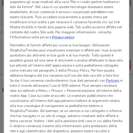
supportino gli scopi mostrati alla voce "Noi e i nostri partner trattiamo i
dati da fornire". Nel caso in cui queste tecnologie dovessero essere
Sky
disabilitate, alcuni contenuti e annunci visualizzati potrebbero non
essere rilevanti. Puoi accedere nuovamente a questo menu per
Scade il 16/08
22.2 km
modificare le tue scelte o per revocare il consenso facendo clic sul link
Mostra finalità in fondo alla pagina web. Tali scelte avranno effetto nel
contesto del nostro Sito web. Per maggiori informazioni, consulta
l'Informativa sulla privacy.
Privacy policy
Porta DoveConviene sempre con te!
Puoi trovare le migliori offerte dei negozi vicino a te,
Permettici di fornirti offerte più vicine ai tuoi bisogni: Utilizzando
salvarle e creare la tua lista del risparmio, comodamente
Shopfully/Tiendeo puoi visualizzare inserzioni e offerte per i tuoi acquisti
dal tuo cellulare.
quotidiani più attinenti ai tuoi gusti e al tuo mondo. Tutto questo è
possibile grazie ad una serie di strumenti e analisi effettuate in base alle
SCARICA L’APP
tue attività all'interno dell'applicazione e sulle piattaforme collegate,
come indicato nel paragrafo 2 della Privacy Policy. Per fare questo,
abbiamo bisogno del tuo consenso sull'uso dei dati raccolti a tale fine.
Se dai il tuo consenso condivideremo i tuoi dati personali con
Partners
in
tutto il mondo attraverso l’uso di SDK esterne. Puoi sempre cambiare
Indirizzo e negozi Sky
idea accedendo a Menu > Privacy > Personalizzazione, all’interno della
nostra App. Cosa succede se accetti: Le inserzioni pubblicitarie che
visualizzerai all'interno dell’app potranno trattare di argomenti relativi
alla tua cronologia di navigazione su piattaforme esterne a
Via Milano, 30 Arona
Shopfully/Tiendeo. Ad esempio, se un servizio a noi collegato ci informa
22.2 km
CHIUSO
che hai navigato in un sito di viaggi, potremo mostrarti delle offerte a
tema vacanze. Inoltre, i dati sulla posizione (nel caso in cui abbia fornito
il relativo consenso) insieme alle informazioni sulle prestazioni della
Via Macalle', 14 Biella
rete e agli identificativi del dispositivo, possono essere raccolte e