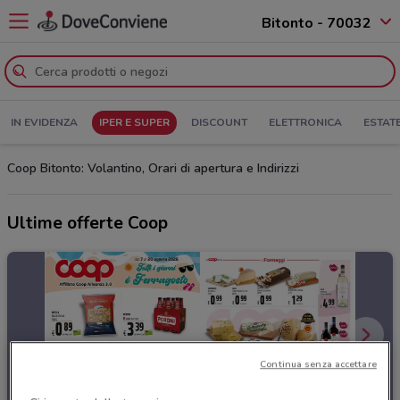
Bitonto - 70032
IN EVIDENZA
IPER E SUPER
DISCOUNT
ELETTRONICA
ESTAT
Coop Bitonto: Volantino, Orari di apertura e Indirizzi
Ultime offerte Coop
Continua senza accettare