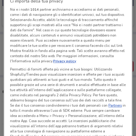
Ci importa della tua privacy
Noi e i nostri
1014
partner archiviamo e accediamo ai dati personali,
Coop
come i dati di navigazione gli o identificatori univoci, sul tuo dispositivo.
Selezionando Accetto, abiliti le tecnologie di tracciamento affinché
Scade il 20/08
17.5 km
supportino gli scopi mostrati alla voce "Noi e i nostri partner trattiamo i
dati da fornire". Nel caso in cui queste tecnologie dovessero essere
disabilitate, alcuni contenuti e annunci visualizzati potrebbero non
Porta DoveConviene sempre con te!
essere rilevanti. Puoi accedere nuovamente a questo menu per
Puoi trovare le migliori offerte dei negozi vicino a te,
modificare le tue scelte o per revocare il consenso facendo clic sul link
salvarle e creare la tua lista del risparmio, comodamente
Mostra finalità in fondo alla pagina web. Tali scelte avranno effetto nel
dal tuo cellulare.
contesto del nostro Sito web. Per maggiori informazioni, consulta
l'Informativa sulla privacy.
Privacy policy
SCARICA L’APP
Permettici di fornirti offerte più vicine ai tuoi bisogni: Utilizzando
Shopfully/Tiendeo puoi visualizzare inserzioni e offerte per i tuoi acquisti
quotidiani più attinenti ai tuoi gusti e al tuo mondo. Tutto questo è
possibile grazie ad una serie di strumenti e analisi effettuate in base alle
tue attività all'interno dell'applicazione e sulle piattaforme collegate,
Orari e Negozi Coop
come indicato nel paragrafo 2 della Privacy Policy. Per fare questo,
abbiamo bisogno del tuo consenso sull'uso dei dati raccolti a tale fine.
Se dai il tuo consenso condivideremo i tuoi dati personali con
Partners
in
Piazza Caduti Del Terrorismo, 12 Bitonto
tutto il mondo attraverso l’uso di SDK esterne. Puoi sempre cambiare
idea accedendo a Menu > Privacy > Personalizzazione, all’interno della
323 m
APERTO
nostra App. Cosa succede se accetti: Le inserzioni pubblicitarie che
visualizzerai all'interno dell’app potranno trattare di argomenti relativi
Via Della Repubblica, 59 Bitonto
alla tua cronologia di navigazione su piattaforme esterne a