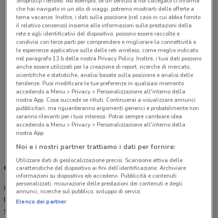
Shopfully/Tiendeo. Ad esempio, se un servizio a noi collegato ci informa
429 m
APERTO
che hai navigato in un sito di viaggi, potremo mostrarti delle offerte a
tema vacanze. Inoltre, i dati sulla posizione (nel caso in cui abbia fornito
il relativo consenso) insieme alle informazioni sulle prestazioni della
Via Xx Settembre, 65 Palo Del Colle
rete e agli identificativi del dispositivo, possono essere raccolte e
5.7 km
APERTO
condivisi con terze parti per comprendere e migliorare la connettività e
le esperienze applicative sulle delle reti wireless, come meglio indicato
nel paragrafo 13.b della nostra Privacy Policy. Inoltre, i tuoi dati possono
Via Nisio, 1 Bari-palese
anche essere utilizzati per la creazione di report, ricerche di mercato,
8 km
APERTO
scientifiche e statistiche, analisi basate sulla posizione e analisi delle
tendenze. Puoi modificare le tue preferenze in qualsiasi momento
accedendo a Menu > Privacy > Personalizzazione all'interno della
Via Girolamo Nisio, 1 Bari
nostra App. Cosa succede se rifiuti: Continuerai a visualizzare annunci
pubblicitari, ma riguarderanno argomenti generici e probabilmente non
8.3 km
APERTO
saranno rilevanti per i tuoi interessi. Potrai sempre cambiare idea
accedendo a Menu > Privacy > Personalizzazione all'interno della
nostra App.
Tutti i negozi Coop
Noi e i nostri partner trattiamo i dati per fornire:
Utilizzare dati di geolocalizzazione precisi. Scansione attiva delle
Gli sconti del nuovo volantino Coop e i negozi
caratteristiche del dispositivo ai fini dell’identificazione. Archiviare
informazioni su dispositivo e/o accedervi. Pubblicità e contenuti
personalizzati, misurazione delle prestazioni dei contenuti e degli
Coop è presente in vari punti della città: lo trovi in Piazza Caduti
annunci, ricerche sul pubblico, sviluppo di servizi.
Del Terrorismo 12 Bitonto, Via Della Repubblica 59 Bitonto, Via Xx
Elenco dei partner
Settembre 65 Palo Del Colle, Via Nisio 1 Bari-palese, Via Girolamo