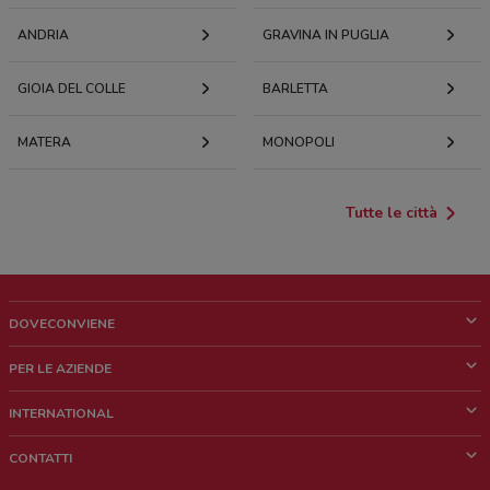
ANDRIA
GRAVINA IN PUGLIA
GIOIA DEL COLLE
BARLETTA
MATERA
MONOPOLI
Tutte le città
DOVECONVIENE
Cos'è DoveConviene
PER LE AZIENDE
Chi siamo
Cosa facciamo
INTERNATIONAL
News e media
Richieste commerciali e marketing
Brazil
CONTATTI
Lavora con noi
Mexico