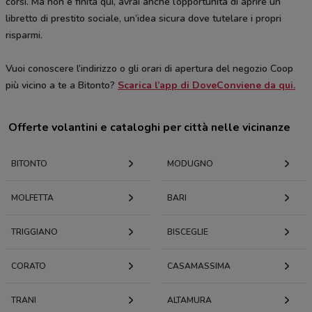
corsi. Ma non è finita qui, avrai anche l’opportunità di aprire un
libretto di prestito sociale, un’idea sicura dove tutelare i propri
risparmi.
Vuoi conoscere l’indirizzo o gli orari di apertura del negozio Coop
più vicino a te a Bitonto?
Scarica l’app di DoveConviene da qui.
Offerte volantini e cataloghi per città nelle vicinanze
BITONTO
MODUGNO
MOLFETTA
BARI
TRIGGIANO
BISCEGLIE
CORATO
CASAMASSIMA
TRANI
ALTAMURA