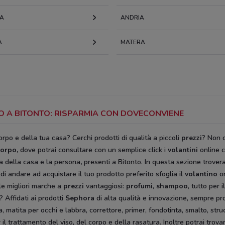
A
ANDRIA
A
MATERA
PO A BITONTO: RISPARMIA CON DOVECONVIENE
rpo e della tua casa? Cerchi prodotti di qualità a piccoli
prezzi
? Non 
corpo
,
dove potrai consultare con un semplice click i
volantini
online c
ura della casa e la persona
,
presenti a Bitonto. In questa sezione trovera
di andare ad acquistare il tuo prodotto preferito sfoglia il
volantino
on
le migliori marche a
prezzi
vantaggiosi:
profumi
,
shampoo
, tutto per i
 Affidati ai prodotti
Sephora
di alta qualità e innovazione, sempre pron
ia, matita per occhi e labbra, correttore, primer, fondotinta, smalto, s
il trattamento del viso, del corpo e della rasatura. Inoltre potrai trova