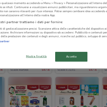
in qualsiasi momento accedendo a Menu > Privacy > Personalizzazione all'interno del
 se rifiuti: Continuerai a visualizzare annunci pubblicitari, ma riguarderanno argome
te non saranno rilevanti per i tuoi interessi. Potrai sempre cambiare idea accedendo
rsonalizzazione all'interno della nostra App.
stri partner trattiamo i dati per fornire:
ti di geolocalizzazione precisi. Scansione attiva delle caratteristiche del dispositivo ai 
icazione. Archiviare informazioni su dispositivo e/o accedervi. Pubblicità e contenuti per
delle prestazioni dei contenuti e degli annunci, ricerche sul pubblico, sviluppo di servi
partner
-4 GIORNI
Mostra finalità
Accetto
Acqua & Sapone
Acqua & Sapone
 m
Scade martedì
547 m
Scade il 31/01
547 m
Sc