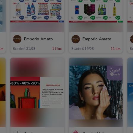
Emporio Amato
Emporio Amato
km
Scade il 31/08
11 km
Scade il 19/08
11 km
Sc