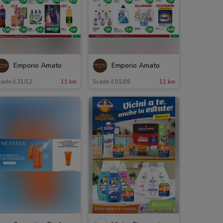
Emporio Amato
Emporio Amato
ade il 31/12
11 km
Scade il 01/09
11 km
NUOVO