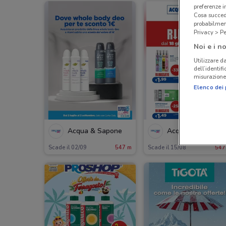
preferenze 
Cosa succede
probabilmen
Privacy > Pe
Noi e i no
Utilizzare da
dell’identif
misurazione 
Elenco dei 
Acqua & Sapone
Acqua & Sapone
Scade il 02/09
547 m
Scade il 15/08
547