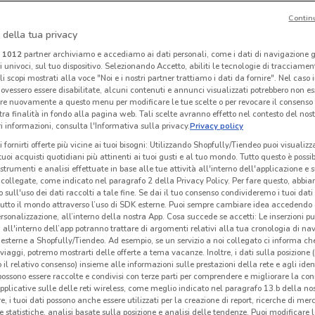
Contin
O
 della tua privacy
e
Ethos
Ethos
i
1012
partner archiviamo e accediamo ai dati personali, come i dati di navigazione g
ri univoci, sul tuo dispositivo. Selezionando Accetto, abiliti le tecnologie di tracciame
km
Scade il 30/10
536 m
Scade il 30/10
536 m
Sc
li scopi mostrati alla voce "Noi e i nostri partner trattiamo i dati da fornire". Nel caso 
ovessero essere disabilitate, alcuni contenuti e annunci visualizzati potrebbero non ess
re nuovamente a questo menu per modificare le tue scelte o per revocare il consenso
tra finalità in fondo alla pagina web. Tali scelte avranno effetto nel contesto del nost
 informazioni, consulta l'Informativa sulla privacy.
Privacy policy
i fornirti offerte più vicine ai tuoi bisogni: Utilizzando Shopfully/Tiendeo puoi visualizz
i tuoi acquisti quotidiani più attinenti ai tuoi gusti e al tuo mondo. Tutto questo è possi
 strumenti e analisi effettuate in base alle tue attività all'interno dell'applicazione e 
collegate, come indicato nel paragrafo 2 della Privacy Policy. Per fare questo, abbi
 sull'uso dei dati raccolti a tale fine. Se dai il tuo consenso condivideremo i tuoi dati
tutto il mondo attraverso l’uso di SDK esterne. Puoi sempre cambiare idea accedend
rsonalizzazione, all’interno della nostra App. Cosa succede se accetti: Le inserzioni pu
i all'interno dell’app potranno trattare di argomenti relativi alla tua cronologia di na
esterne a Shopfully/Tiendeo. Ad esempio, se un servizio a noi collegato ci informa ch
I
-1 GIORNO
i viaggi, potremo mostrarti delle offerte a tema vacanze. Inoltre, i dati sulla posizione 
o il relativo consenso) insieme alle informazioni sulle prestazioni della rete e agli ident
Acqua & Sapone
Acqua & Sapone
 possono essere raccolte e condivisi con terze parti per comprendere e migliorare la conn
pplicative sulle delle reti wireless, come meglio indicato nel paragrafo 13.b della no
 m
Scade il 16/08
547 m
Scade domani
547 m
S
re, i tuoi dati possono anche essere utilizzati per la creazione di report, ricerche di mer
 e statistiche, analisi basate sulla posizione e analisi delle tendenze. Puoi modificare l