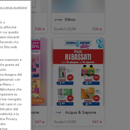
ua senza accettare
Ethos
Ethos
li o
nto affinché
ade il 16/08
536 m
Scade il 31/08
536 m
in cui queste
ere rilevanti.
 facendo clic
ro Sito web.
are inserzioni e
bile grazie ad
sulle
amo bisogno del
 personali con
o a Menu >
bblicitarie che
vigazione su
e hai navigato
-5 GIORNI
(nel caso in cui
ificativi del
Acqua & Sapone
Acqua & Sapone
ettività e le
stra Privacy
cade mercoledì
547 m
Scade il 15/08
547 m
cato,
e tue