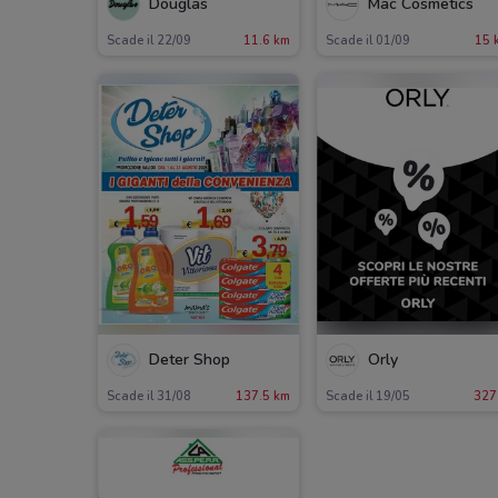
Douglas
Mac Cosmetics
Scade il 22/09
11.6 km
Scade il 01/09
15 
Deter Shop
Orly
Scade il 31/08
137.5 km
Scade il 19/05
327