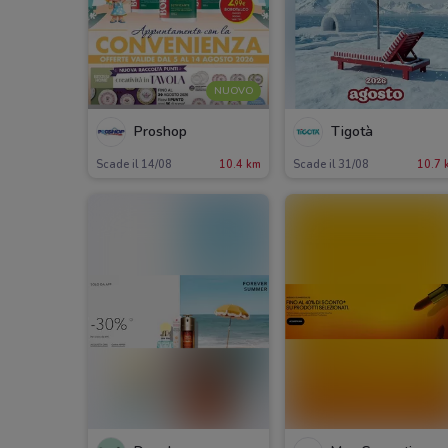
NUOVO
Proshop
Tigotà
Scade il 14/08
10.4 km
Scade il 31/08
10.7 