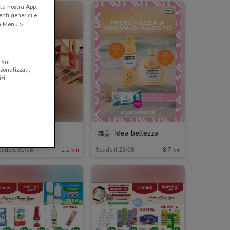
la nostra App.
nti generici e
 a Menu >
fini
sonalizzati,
zi.
Wycon
Idea bellezza
ade il 31/08
1.1 km
Scade il 23/08
8.7 km