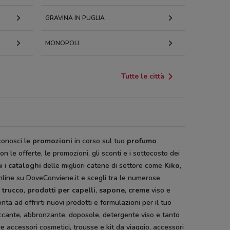
GRAVINA IN PUGLIA
MONOPOLI
Tutte le città
conosci le
promozioni
in corso sul tuo
profumo
on le offerte, le promozioni, gli sconti e i sottocosto dei
i i
cataloghi
delle migliori catene di settore come
Kiko
,
line su DoveConviene.it e scegli tra le numerose
l
trucco
,
prodotti per capelli
,
sapone
,
creme
viso e
ta ad offrirti nuovi prodotti e formulazioni per il tuo
truccante, abbronzante, doposole, detergente viso e tanto
re accessori cosmetici, trousse e kit da viaggio, accessori