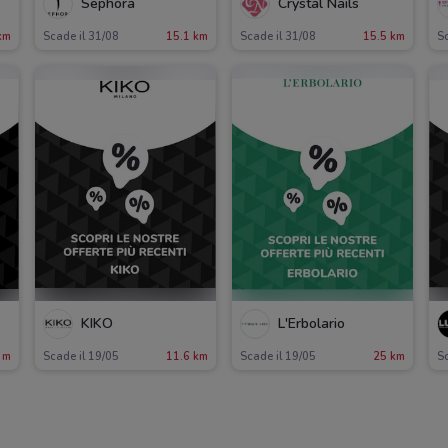
Sephora
Crystal Nails
km
Scade il 31/08
15.1 km
Scade il 31/08
15.5 km
Sc
KIKO
L'Erbolario
 m
Scade il 19/05
11.6 km
Scade il 19/05
25 km
Sc