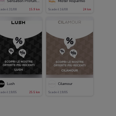
Sensation Profumerie
Mister Risparmio
ade il 31/08
15.9 km
Scade il 16/08
24 km
Lush
Cilamour
ade il 19/05
25.5 km
Scade il 19/05