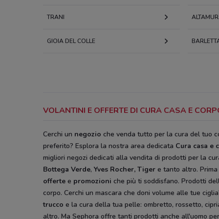
TRANI
ALTAMUR
GIOIA DEL COLLE
BARLETT
VOLANTINI E OFFERTE DI CURA CASA E COR
Cerchi un
negozio
che venda tutto per la cura del tuo co
preferito? Esplora la nostra area dedicata
Cura casa e 
migliori negozi dedicati alla vendita di prodotti per la c
Bottega Verde
,
Yves Rocher,
Tiger
e tanto altro. Prima 
offerte
e
promozioni
che più ti soddisfano. Prodotti del
corpo. Cerchi un mascara che doni volume alle tue ciglia?
trucco
e la cura della tua pelle: ombretto, rossetto, cipr
altro. Ma
Sephora offre tanti prodotti anche all'uomo per 