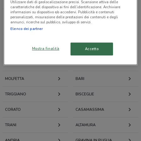
LOACKER
Utilizzare dati di geolocalizzazione precisi. Scansione attiva delle
caratteristiche del dispositivo ai fini dell’identificazione. Archiviare
informazioni su dispositivo e/o accedervi. Pubblicità e contenuti
personalizzati, misurazione delle prestazioni dei contenuti e degli
Tutti i negozi
annunci, ricerche sul pubblico, sviluppo di servizi.
Elenco dei partner
Volantini e offerte intorno a Bitonto
Mostra finalità
Accetto
BITONTO
MODUGNO
MOLFETTA
BARI
TRIGGIANO
BISCEGLIE
CORATO
CASAMASSIMA
TRANI
ALTAMURA
ANDRIA
GRAVINA IN PUGLIA