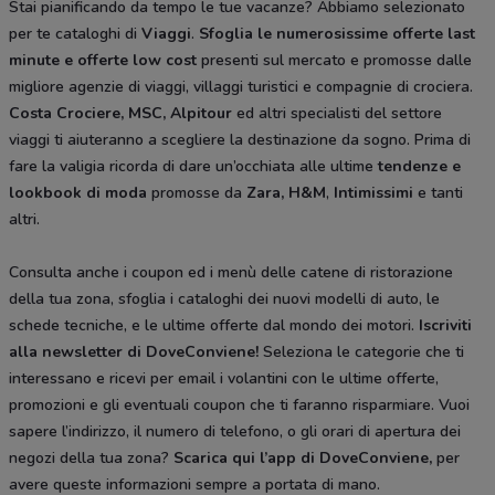
Stai pianificando da tempo le tue vacanze? Abbiamo selezionato
per te cataloghi di
Viaggi
.
Sfoglia le numerosissime offerte last
minute e offerte low cost
presenti sul mercato e promosse dalle
migliore agenzie di viaggi, villaggi turistici e compagnie di crociera.
Costa Crociere, MSC, Alpitour
ed altri specialisti del settore
viaggi ti aiuteranno a scegliere la destinazione da sogno. Prima di
fare la valigia ricorda di dare un’occhiata alle ultime
tendenze e
lookbook di moda
promosse da
Zara, H&M
,
Intimissimi
e tanti
altri.
Consulta anche i coupon ed i menù delle catene di ristorazione
della tua zona, sfoglia i cataloghi dei nuovi modelli di auto, le
schede tecniche, e le ultime offerte dal mondo dei motori.
Iscriviti
alla newsletter di DoveConviene
!
Seleziona le categorie che ti
interessano e ricevi per email i volantini con le ultime offerte,
promozioni e gli eventuali coupon che ti faranno risparmiare. Vuoi
sapere l’indirizzo, il numero di telefono, o gli orari di apertura dei
negozi della tua zona?
Scarica qui l’app di DoveConviene
,
per
avere queste informazioni sempre a portata di mano.