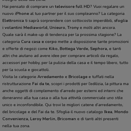
Hai pensato di comprare un
televisore full HD
? Vuoi regalare un
nuovo
iPhone
al tuo partner per il suo compleanno? La categoria
Elettronica
ti saprà sorprendere con sottocosto imperdibili,
sfoglia
i volantini
Mediaworld, Unieuro, Trony
e molti altri ancora.
Quale sarà il make-up di tendenza per la prossima stagione? La
categoria
Cura casa e corpo
mette a disposizione tante promozioni
e offerte di negozi come
Kiko, Bottega Verde, Sephora,
e tanti
altri che aiutano ad avere idee
per comprare articoli da regalo,
accessori per hobby, per la pulizia della casa e il tempo libero, tutto
per la scuola e giocattoli.
Visita le categorie
Arredamento
e
Bricolage
e tuffati nella
ristrutturazione
Fai da te
, scopri i prodotti per l’edilizia, la pittura ma
anche oggetti di complemento d’arredo per esterni ed interni che
doneranno alla tua casa o alla tua attività commerciale uno stile
unico e inconfondibile. Qui trovi le migliori catene d’arredamento,
del bricolage e del Fai da te. Sfoglia il nuovo catalogo
Ikea
,
Mondo
Convenienza, Leroy Merlin, Bricoman
e di tanti altri presenti
nella tua zona.