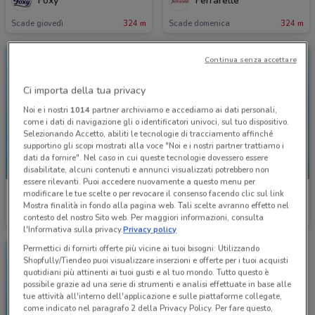
Foxy
Ferrarelle
Scade giovedì
324 m
Scade domenica
324 m
Continua senza accettare
Ci importa della tua privacy
Noi e i nostri
1014
partner archiviamo e accediamo ai dati personali,
come i dati di navigazione gli o identificatori univoci, sul tuo dispositivo.
Selezionando Accetto, abiliti le tecnologie di tracciamento affinché
supportino gli scopi mostrati alla voce "Noi e i nostri partner trattiamo i
dati da fornire". Nel caso in cui queste tecnologie dovessero essere
NUOVO
NUOVO
disabilitate, alcuni contenuti e annunci visualizzati potrebbero non
essere rilevanti. Puoi accedere nuovamente a questo menu per
modificare le tue scelte o per revocare il consenso facendo clic sul link
McDonald's
McDonald's
Mostra finalità in fondo alla pagina web. Tali scelte avranno effetto nel
contesto del nostro Sito web. Per maggiori informazioni, consulta
Scade il 23/08
6.9 km
Scade il 23/08
6.9 km
l'Informativa sulla privacy.
Privacy policy
Permettici di fornirti offerte più vicine ai tuoi bisogni: Utilizzando
Shopfully/Tiendeo puoi visualizzare inserzioni e offerte per i tuoi acquisti
quotidiani più attinenti ai tuoi gusti e al tuo mondo. Tutto questo è
possibile grazie ad una serie di strumenti e analisi effettuate in base alle
tue attività all'interno dell'applicazione e sulle piattaforme collegate,
come indicato nel paragrafo 2 della Privacy Policy. Per fare questo,