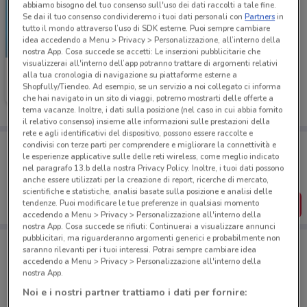
abbiamo bisogno del tuo consenso sull'uso dei dati raccolti a tale fine.
Se dai il tuo consenso condivideremo i tuoi dati personali con
Partners
in
tutto il mondo attraverso l’uso di SDK esterne. Puoi sempre cambiare
idea accedendo a Menu > Privacy > Personalizzazione, all’interno della
NUOVO
nostra App. Cosa succede se accetti: Le inserzioni pubblicitarie che
visualizzerai all'interno dell’app potranno trattare di argomenti relativi
McDonald's
alla tua cronologia di navigazione su piattaforme esterne a
Shopfully/Tiendeo. Ad esempio, se un servizio a noi collegato ci informa
Scade il 23/08
6.9 km
che hai navigato in un sito di viaggi, potremo mostrarti delle offerte a
tema vacanze. Inoltre, i dati sulla posizione (nel caso in cui abbia fornito
il relativo consenso) insieme alle informazioni sulle prestazioni della
rete e agli identificativi del dispositivo, possono essere raccolte e
Porta DoveConviene sempre con te!
condivisi con terze parti per comprendere e migliorare la connettività e
le esperienze applicative sulle delle reti wireless, come meglio indicato
Puoi trovare le migliori offerte dei negozi vicino a te,
salvarle e creare la tua lista del risparmio, comodamente
nel paragrafo 13.b della nostra Privacy Policy. Inoltre, i tuoi dati possono
dal tuo cellulare.
anche essere utilizzati per la creazione di report, ricerche di mercato,
scientifiche e statistiche, analisi basate sulla posizione e analisi delle
SCARICA L’APP
tendenze. Puoi modificare le tue preferenze in qualsiasi momento
accedendo a Menu > Privacy > Personalizzazione all'interno della
nostra App. Cosa succede se rifiuti: Continuerai a visualizzare annunci
pubblicitari, ma riguarderanno argomenti generici e probabilmente non
saranno rilevanti per i tuoi interessi. Potrai sempre cambiare idea
accedendo a Menu > Privacy > Personalizzazione all'interno della
Negozi di Novità a Bitonto
nostra App.
Noi e i nostri partner trattiamo i dati per fornire: