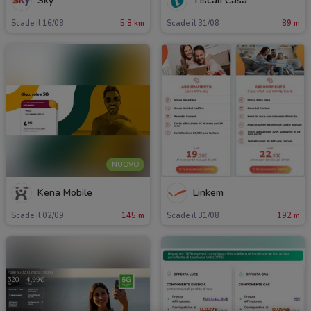
Sky
Tiscali Casa
Scade il 16/08
5.8 km
Scade il 31/08
89 m
NUOVO
Kena Mobile
Linkem
Scade il 02/09
145 m
Scade il 31/08
192 m