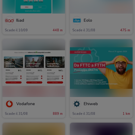
Iliad
Eolo
Scade il 10/09
448 m
Scade il 31/08
475 m
Vodafone
Ehiweb
Scade il 31/08
889 m
Scade il 31/08
1 km