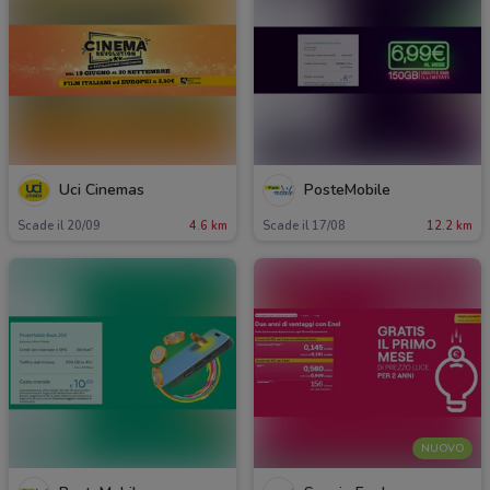
Uci Cinemas
PosteMobile
Scade il 20/09
4.6 km
Scade il 17/08
12.2 km
NUOVO