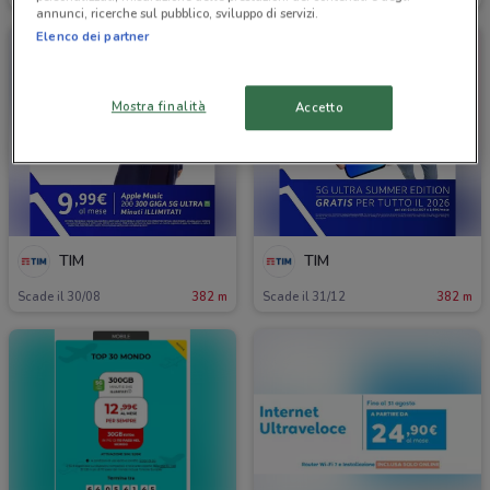
annunci, ricerche sul pubblico, sviluppo di servizi.
Elenco dei partner
Mostra finalità
Accetto
TIM
TIM
Scade il 30/08
382 m
Scade il 31/12
382 m