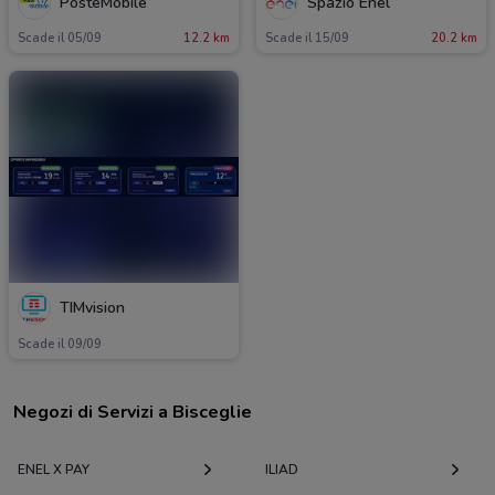
PosteMobile
Spazio Enel
Scade il 05/09
12.2 km
Scade il 15/09
20.2 km
TIMvision
Scade il 09/09
Negozi di Servizi a Bisceglie
ENEL X PAY
ILIAD