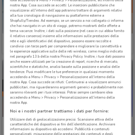
idea accedendo a Menu > Privacy > Personalizzazione, all’interno della
nostra App. Cosa succede se accetti: Le inserzioni pubblicitarie che
visualizzerai all'interno dell’app potranno trattare di argomenti relativi
alla tua cronologia di navigazione su piattaforme esterne a
Shopfully/Tiendeo. Ad esempio, se un servizio a noi collegato ci informa
che hai navigato in un sito di viaggi, potremo mostrarti delle offerte a
-4 GIORNI
tema vacanze. Inoltre, i dati sulla posizione (nel caso in cui abbia fornito
il relativo consenso) insieme alle informazioni sulle prestazioni della
WindTre
WindTre
rete e agli identificativi del dispositivo, possono essere raccolte e
condivisi con terze parti per comprendere e migliorare la connettività e
Scade il 20/09
380 m
Scade lunedì
380 m
le esperienze applicative sulle delle reti wireless, come meglio indicato
nel paragrafo 13.b della nostra Privacy Policy. Inoltre, i tuoi dati possono
anche essere utilizzati per la creazione di report, ricerche di mercato,
scientifiche e statistiche, analisi basate sulla posizione e analisi delle
tendenze. Puoi modificare le tue preferenze in qualsiasi momento
accedendo a Menu > Privacy > Personalizzazione all'interno della
nostra App. Cosa succede se rifiuti: Continuerai a visualizzare annunci
pubblicitari, ma riguarderanno argomenti generici e probabilmente non
saranno rilevanti per i tuoi interessi. Potrai sempre cambiare idea
accedendo a Menu > Privacy > Personalizzazione all'interno della
nostra App.
Noi e i nostri partner trattiamo i dati per fornire:
-4 GIORNI
Utilizzare dati di geolocalizzazione precisi. Scansione attiva delle
WindTre
TIM
caratteristiche del dispositivo ai fini dell’identificazione. Archiviare
informazioni su dispositivo e/o accedervi. Pubblicità e contenuti
Scade lunedì
380 m
Scade il 06/09
382 m
personalizzati, misurazione delle prestazioni dei contenuti e degli