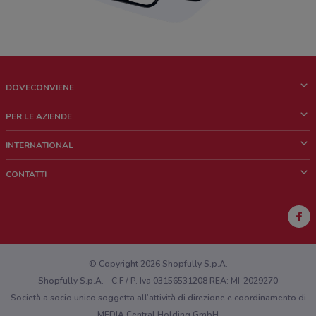
DOVECONVIENE
Cos'è DoveConviene
PER LE AZIENDE
Chi siamo
Cosa facciamo
INTERNATIONAL
News e media
Richieste commerciali e marketing
Brazil
CONTATTI
Lavora con noi
Mexico
Segnalazione punto vendita
France
Segnalazione Volantino
Australia
Hai un malfunzionamento sul web o sull'app?
New Zealand
© Copyright 2026 Shopfully S.p.A.
Shopfully S.p.A. - C.F / P. Iva 03156531208 REA: MI-2029270
Società a socio unico soggetta all’attività di direzione e coordinamento di
MEDIA Central Holding GmbH