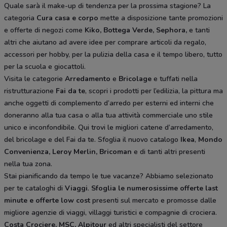
Quale sarà il make-up di tendenza per la prossima stagione? La
categoria
Cura casa e corpo
mette a disposizione tante promozioni
e offerte di negozi come
Kiko, Bottega Verde, Sephora,
e tanti
altri che aiutano ad avere idee
per comprare articoli da regalo,
accessori per hobby, per la pulizia della casa e il tempo libero, tutto
per la scuola e giocattoli.
Visita le categorie
Arredamento
e
Bricolage
e tuffati nella
ristrutturazione
Fai da te
, scopri i prodotti per l’edilizia, la pittura ma
anche oggetti di complemento d’arredo per esterni ed interni che
doneranno alla tua casa o alla tua attività commerciale uno stile
unico e inconfondibile. Qui trovi le migliori catene d’arredamento,
del bricolage e del Fai da te. Sfoglia il nuovo catalogo
Ikea
,
Mondo
Convenienza, Leroy Merlin, Bricoman
e di tanti altri presenti
nella tua zona.
Stai pianificando da tempo le tue vacanze? Abbiamo selezionato
per te cataloghi di
Viaggi
.
Sfoglia le numerosissime offerte last
minute e offerte low cost
presenti sul mercato e promosse dalle
migliore agenzie di viaggi, villaggi turistici e compagnie di crociera.
Costa Crociere, MSC, Alpitour
ed altri specialisti del settore