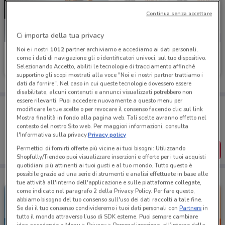
Continua senza accettare
Ci importa della tua privacy
Noi e i nostri
1012
partner archiviamo e accediamo ai dati personali,
1mobile
WindTre
come i dati di navigazione gli o identificatori univoci, sul tuo dispositivo.
Selezionando Accetto, abiliti le tecnologie di tracciamento affinché
Scade il 31/08
212 m
Scade il 25/09
380 m
supportino gli scopi mostrati alla voce "Noi e i nostri partner trattiamo i
dati da fornire". Nel caso in cui queste tecnologie dovessero essere
disabilitate, alcuni contenuti e annunci visualizzati potrebbero non
essere rilevanti. Puoi accedere nuovamente a questo menu per
Porta DoveConviene sempre con te!
modificare le tue scelte o per revocare il consenso facendo clic sul link
Puoi trovare le migliori offerte dei negozi vicino a te,
Mostra finalità in fondo alla pagina web. Tali scelte avranno effetto nel
salvarle e creare la tua lista del risparmio, comodamente
contesto del nostro Sito web. Per maggiori informazioni, consulta
dal tuo cellulare.
l'Informativa sulla privacy.
Privacy policy
Permettici di fornirti offerte più vicine ai tuoi bisogni: Utilizzando
SCARICA L’APP
Shopfully/Tiendeo puoi visualizzare inserzioni e offerte per i tuoi acquisti
quotidiani più attinenti ai tuoi gusti e al tuo mondo. Tutto questo è
possibile grazie ad una serie di strumenti e analisi effettuate in base alle
tue attività all'interno dell'applicazione e sulle piattaforme collegate,
come indicato nel paragrafo 2 della Privacy Policy. Per fare questo,
abbiamo bisogno del tuo consenso sull'uso dei dati raccolti a tale fine.
Se dai il tuo consenso condivideremo i tuoi dati personali con
Partners
in
tutto il mondo attraverso l’uso di SDK esterne. Puoi sempre cambiare