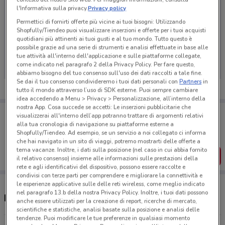
l'Informativa sulla privacy.
Privacy policy
Permettici di fornirti offerte più vicine ai tuoi bisogni: Utilizzando
Shopfully/Tiendeo puoi visualizzare inserzioni e offerte per i tuoi acquisti
quotidiani più attinenti ai tuoi gusti e al tuo mondo. Tutto questo è
Ci dispiace, al momento non abbiamo pubblicato
possibile grazie ad una serie di strumenti e analisi effettuate in base alle
volantini nella tua zona. Riprova più tardi.
tue attività all'interno dell'applicazione e sulle piattaforme collegate,
come indicato nel paragrafo 2 della Privacy Policy. Per fare questo,
abbiamo bisogno del tuo consenso sull'uso dei dati raccolti a tale fine.
Se dai il tuo consenso condivideremo i tuoi dati personali con
Partners
in
tutto il mondo attraverso l’uso di SDK esterne. Puoi sempre cambiare
idea accedendo a Menu > Privacy > Personalizzazione, all’interno della
nostra App. Cosa succede se accetti: Le inserzioni pubblicitarie che
Porta DoveConviene sempre con te!
visualizzerai all'interno dell’app potranno trattare di argomenti relativi
Puoi trovare le migliori offerte dei negozi vicino a te,
alla tua cronologia di navigazione su piattaforme esterne a
salvarle e creare la tua lista del risparmio, comodamente
Shopfully/Tiendeo. Ad esempio, se un servizio a noi collegato ci informa
dal tuo cellulare.
che hai navigato in un sito di viaggi, potremo mostrarti delle offerte a
tema vacanze. Inoltre, i dati sulla posizione (nel caso in cui abbia fornito
SCARICA L’APP
il relativo consenso) insieme alle informazioni sulle prestazioni della
rete e agli identificativi del dispositivo, possono essere raccolte e
condivisi con terze parti per comprendere e migliorare la connettività e
le esperienze applicative sulle delle reti wireless, come meglio indicato
nel paragrafo 13.b della nostra Privacy Policy. Inoltre, i tuoi dati possono
Negozi Coinstar a Bisceglie
anche essere utilizzati per la creazione di report, ricerche di mercato,
scientifiche e statistiche, analisi basate sulla posizione e analisi delle
tendenze. Puoi modificare le tue preferenze in qualsiasi momento