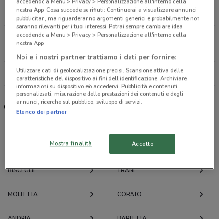
Via Adriano Olivetti - Ss 16 Bis Molfetta
accedendo a Menu > Privacy > Personalizzazione all'interno della
nostra App. Cosa succede se rifiuti: Continuerai a visualizzare annunci
6.2 km
CHIUSO
pubblicitari, ma riguarderanno argomenti generici e probabilmente non
saranno rilevanti per i tuoi interessi. Potrai sempre cambiare idea
accedendo a Menu > Privacy > Personalizzazione all'interno della
Via Trani, 19 Barletta
nostra App.
19.3 km
CHIUSO
Noi e i nostri partner trattiamo i dati per fornire:
Utilizzare dati di geolocalizzazione precisi. Scansione attiva delle
Tutti i negozi Coinstar
caratteristiche del dispositivo ai fini dell’identificazione. Archiviare
informazioni su dispositivo e/o accedervi. Pubblicità e contenuti
personalizzati, misurazione delle prestazioni dei contenuti e degli
annunci, ricerche sul pubblico, sviluppo di servizi.
Coinstar, offerte e negozi
Elenco dei partner
Mostra finalità
Offerte volantini e cataloghi per città nelle vicinanze
Accetto
BISCEGLIE
TRANI
MOLFETTA
CORATO
ANDRIA
BARLETTA