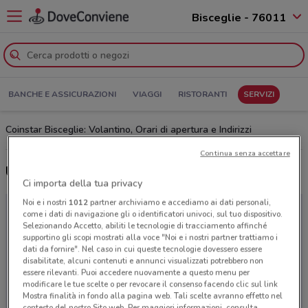
Bisceglie - 76011
BANCHE E ASSICURAZIONI
VIAGGI
RISTORANTI
SERVIZI
Coinstar Bisceglie: Volantino, Orari di apertura e Indirizzi
Continua senza accettare
Ultime offerte del volantino Coinstar
Ci importa della tua privacy
Noi e i nostri
1012
partner archiviamo e accediamo ai dati personali,
come i dati di navigazione gli o identificatori univoci, sul tuo dispositivo.
Selezionando Accetto, abiliti le tecnologie di tracciamento affinché
supportino gli scopi mostrati alla voce "Noi e i nostri partner trattiamo i
dati da fornire". Nel caso in cui queste tecnologie dovessero essere
disabilitate, alcuni contenuti e annunci visualizzati potrebbero non
essere rilevanti. Puoi accedere nuovamente a questo menu per
modificare le tue scelte o per revocare il consenso facendo clic sul link
Mostra finalità in fondo alla pagina web. Tali scelte avranno effetto nel
contesto del nostro Sito web. Per maggiori informazioni, consulta