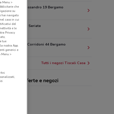
o a Menu >
bblicitarie che
Via Sant'alessandro 19 Bergamo
vigazione su
2.5 km
e hai navigato
(nel caso in cui
ificativi del
Via Italia 49 Seriate
ettività e le
4.3 km
stra Privacy
cato,
e tue
Via Filippo Corridoni 44 Bergamo
la nostra App.
nti generici e
4.6 km
 a Menu >
Tutti i negozi Tiscali Casa
fini
sonalizzati,
cali Casa, offerte e negozi
zi.