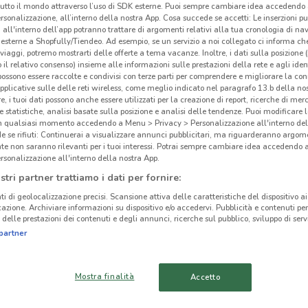
tutto il mondo attraverso l’uso di SDK esterne. Puoi sempre cambiare idea accedend
rsonalizzazione, all’interno della nostra App. Cosa succede se accetti: Le inserzioni pu
i all'interno dell’app potranno trattare di argomenti relativi alla tua cronologia di na
esterne a Shopfully/Tiendeo. Ad esempio, se un servizio a noi collegato ci informa ch
i viaggi, potremo mostrarti delle offerte a tema vacanze. Inoltre, i dati sulla posizione 
o il relativo consenso) insieme alle informazioni sulle prestazioni della rete e agli ident
 possono essere raccolte e condivisi con terze parti per comprendere e migliorare la conn
pplicative sulle delle reti wireless, come meglio indicato nel paragrafo 13.b della no
re, i tuoi dati possono anche essere utilizzati per la creazione di report, ricerche di mer
 e statistiche, analisi basate sulla posizione e analisi delle tendenze. Puoi modificare l
in qualsiasi momento accedendo a Menu > Privacy > Personalizzazione all'interno del
 se rifiuti: Continuerai a visualizzare annunci pubblicitari, ma riguarderanno argome
te non saranno rilevanti per i tuoi interessi. Potrai sempre cambiare idea accedendo
rsonalizzazione all'interno della nostra App.
stri partner trattiamo i dati per fornire:
1.4 km
ti di geolocalizzazione precisi. Scansione attiva delle caratteristiche del dispositivo ai 
icazione. Archiviare informazioni su dispositivo e/o accedervi. Pubblicità e contenuti per
Tis
delle prestazioni dei contenuti e degli annunci, ricerche sul pubblico, sviluppo di servi
cinanze
partner
-
STEZZANO
SERIATE
Mostra finalità
Accetto
ZOGNO
ALBINO