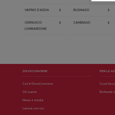
VAPRIO D’ADDA
BUSNAGO
CERNUSCO
CAMBIAGO
LOMBARDONE
DOVECONVIENE
PER LE A
Cos'è DoveConviene
Cosa facc
Chi siamo
Richieste 
News e media
Lavora con noi