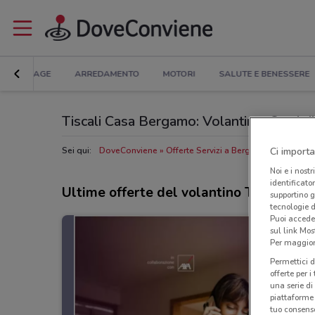
BRICOLAGE
ARREDAMENTO
MOTORI
SALUTE E BENESSERE
Tiscali Casa Bergamo: Volantino, Orari di 
Ci importa
Sei qui:
DoveConviene
Offerte Servizi a Bergamo
Negozi T
Noi e i nostr
identificato
Ultime offerte del volantino Tiscali Ca
supportino g
tecnologie d
Puoi accede
sul link Mos
Per maggiori
Permettici d
offerte per 
una serie di
piattaforme 
tuo consenso