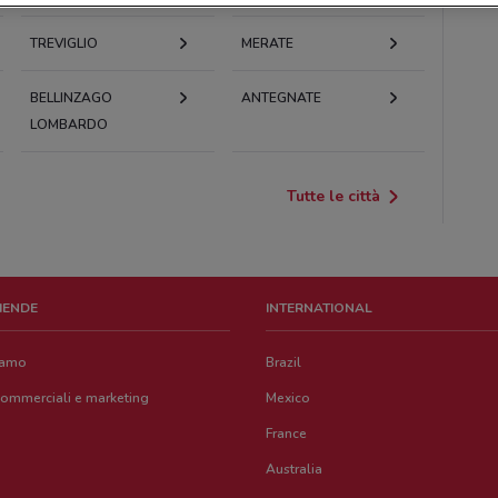
TREVIGLIO
MERATE
BELLINZAGO
ANTEGNATE
LOMBARDO
Tutte le città
ZIENDE
INTERNATIONAL
iamo
Brazil
commerciali e marketing
Mexico
France
Australia