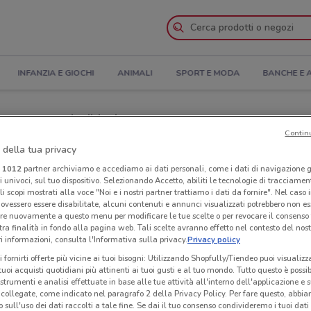
INFANZIA E GIOCHI
ANIMALI
SPORT E MODA
BANCHE E 
apertura e Indirizzi
Contin
 della tua privacy
iscali Casa a Bergamo
i
1012
partner archiviamo e accediamo ai dati personali, come i dati di navigazione g
ri univoci, sul tuo dispositivo. Selezionando Accetto, abiliti le tecnologie di tracciame
sa
Neg
li scopi mostrati alla voce "Noi e i nostri partner trattiamo i dati da fornire". Nel caso 
ovessero essere disabilitate, alcuni contenuti e annunci visualizzati potrebbero non ess
re nuovamente a questo menu per modificare le tue scelte o per revocare il consenso
tra finalità in fondo alla pagina web. Tali scelte avranno effetto nel contesto del nost
 informazioni, consulta l'Informativa sulla privacy.
Privacy policy
i fornirti offerte più vicine ai tuoi bisogni: Utilizzando Shopfully/Tiendeo puoi visualizz
i tuoi acquisti quotidiani più attinenti ai tuoi gusti e al tuo mondo. Tutto questo è possi
 strumenti e analisi effettuate in base alle tue attività all'interno dell'applicazione e 
collegate, come indicato nel paragrafo 2 della Privacy Policy. Per fare questo, abbi
 sull'uso dei dati raccolti a tale fine. Se dai il tuo consenso condivideremo i tuoi dati