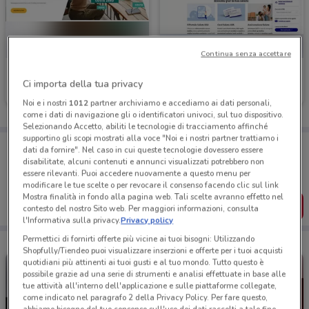
Continua senza accettare
Banco BPM
Axa
Ci importa della tua privacy
Scade il 23/09
527 m
Scade il 31/10
982 m
Noi e i nostri
1012
partner archiviamo e accediamo ai dati personali,
come i dati di navigazione gli o identificatori univoci, sul tuo dispositivo.
Selezionando Accetto, abiliti le tecnologie di tracciamento affinché
supportino gli scopi mostrati alla voce "Noi e i nostri partner trattiamo i
Porta DoveConviene sempre con te!
dati da fornire". Nel caso in cui queste tecnologie dovessero essere
Puoi trovare le migliori offerte dei negozi vicino a te,
disabilitate, alcuni contenuti e annunci visualizzati potrebbero non
salvarle e creare la tua lista del risparmio, comodamente
essere rilevanti. Puoi accedere nuovamente a questo menu per
dal tuo cellulare.
modificare le tue scelte o per revocare il consenso facendo clic sul link
Mostra finalità in fondo alla pagina web. Tali scelte avranno effetto nel
SCARICA L’APP
contesto del nostro Sito web. Per maggiori informazioni, consulta
l'Informativa sulla privacy.
Privacy policy
Permettici di fornirti offerte più vicine ai tuoi bisogni: Utilizzando
Shopfully/Tiendeo puoi visualizzare inserzioni e offerte per i tuoi acquisti
quotidiani più attinenti ai tuoi gusti e al tuo mondo. Tutto questo è
possibile grazie ad una serie di strumenti e analisi effettuate in base alle
tue attività all'interno dell'applicazione e sulle piattaforme collegate,
come indicato nel paragrafo 2 della Privacy Policy. Per fare questo,