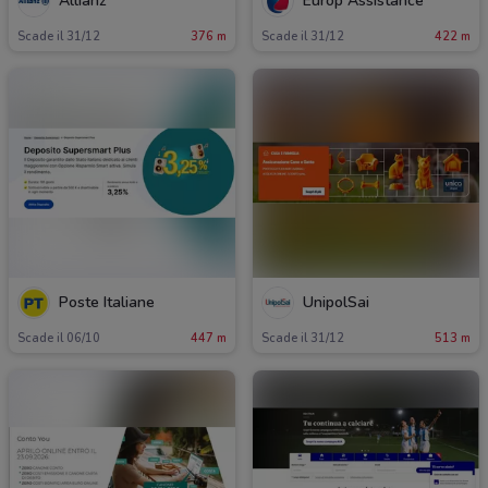
Allianz
Europ Assistance
Scade il 31/12
376 m
Scade il 31/12
422 m
Poste Italiane
UnipolSai
Scade il 06/10
447 m
Scade il 31/12
513 m