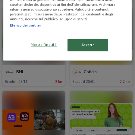
caratteristiche del dispositivo ai fini dell’identificazione. Archiviare
informazioni su dispositivo e/o accedervi. Pubblicità e contenuti
personalizzati, misurazione delle prestazioni dei contenuti e degli
annunci, ricerche sul pubblico, sviluppo di servizi.
Elenco dei partner
Mostra finalità
Accetto
BNL
Cofidis
Scade il 05/11
2 km
Scade il 28/01
2.2 km