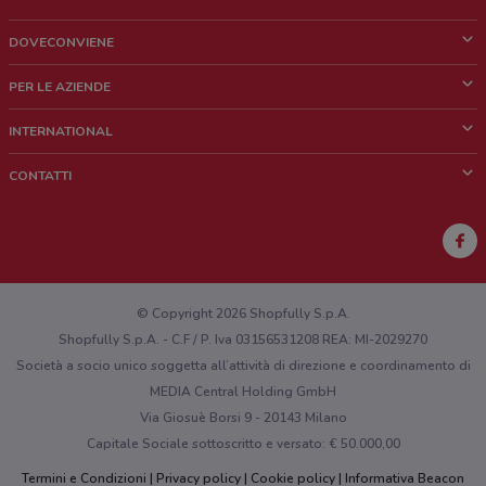
DOVECONVIENE
Cos'è DoveConviene
PER LE AZIENDE
Chi siamo
Cosa facciamo
INTERNATIONAL
News e media
Richieste commerciali e marketing
Brazil
CONTATTI
Lavora con noi
Mexico
Segnalazione punto vendita
France
Segnalazione Volantino
Australia
Hai un malfunzionamento sul web o sull'app?
New Zealand
© Copyright 2026 Shopfully S.p.A.
Shopfully S.p.A. - C.F / P. Iva 03156531208 REA: MI-2029270
Società a socio unico soggetta all’attività di direzione e coordinamento di
MEDIA Central Holding GmbH
Via Giosuè Borsi 9 - 20143 Milano
Capitale Sociale sottoscritto e versato: € 50.000,00
Termini e Condizioni
Privacy policy
Cookie policy
Informativa Beacon