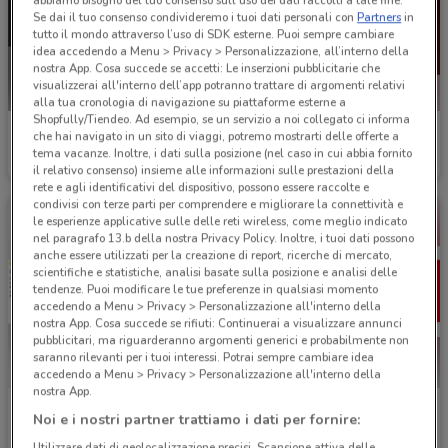
abbiamo bisogno del tuo consenso sull'uso dei dati raccolti a tale fine.
Se dai il tuo consenso condivideremo i tuoi dati personali con
Partners
in
tutto il mondo attraverso l’uso di SDK esterne. Puoi sempre cambiare
idea accedendo a Menu > Privacy > Personalizzazione, all’interno della
nostra App. Cosa succede se accetti: Le inserzioni pubblicitarie che
visualizzerai all'interno dell’app potranno trattare di argomenti relativi
alla tua cronologia di navigazione su piattaforme esterne a
Shopfully/Tiendeo. Ad esempio, se un servizio a noi collegato ci informa
UniCredit
MPS
che hai navigato in un sito di viaggi, potremo mostrarti delle offerte a
tema vacanze. Inoltre, i dati sulla posizione (nel caso in cui abbia fornito
Scade il 31/08
1.2 km
Scade il 31/12
1.3 km
il relativo consenso) insieme alle informazioni sulle prestazioni della
rete e agli identificativi del dispositivo, possono essere raccolte e
condivisi con terze parti per comprendere e migliorare la connettività e
le esperienze applicative sulle delle reti wireless, come meglio indicato
nel paragrafo 13.b della nostra Privacy Policy. Inoltre, i tuoi dati possono
anche essere utilizzati per la creazione di report, ricerche di mercato,
scientifiche e statistiche, analisi basate sulla posizione e analisi delle
tendenze. Puoi modificare le tue preferenze in qualsiasi momento
accedendo a Menu > Privacy > Personalizzazione all'interno della
nostra App. Cosa succede se rifiuti: Continuerai a visualizzare annunci
pubblicitari, ma riguarderanno argomenti generici e probabilmente non
saranno rilevanti per i tuoi interessi. Potrai sempre cambiare idea
accedendo a Menu > Privacy > Personalizzazione all'interno della
nostra App.
Credem
Compass
Noi e i nostri partner trattiamo i dati per fornire:
Scade il 05/11
1.6 km
Scade il 31/01
1.7 km
Utilizzare dati di geolocalizzazione precisi. Scansione attiva delle