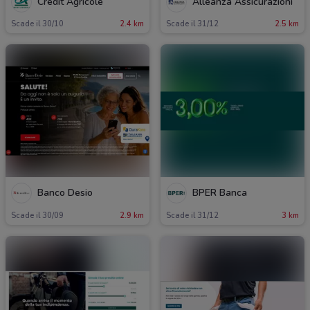
Crédit Agricole
Alleanza Assicurazioni
Scade il 30/10
2.4 km
Scade il 31/12
2.5 km
Banco Desio
BPER Banca
Scade il 30/09
2.9 km
Scade il 31/12
3 km