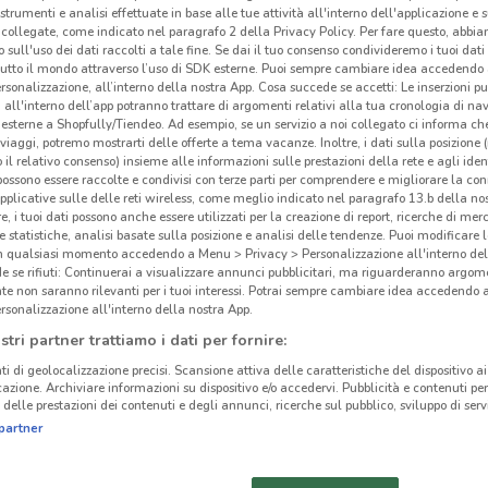
 strumenti e analisi effettuate in base alle tue attività all'interno dell'applicazione e 
collegate, come indicato nel paragrafo 2 della Privacy Policy. Per fare questo, abbi
 sull'uso dei dati raccolti a tale fine. Se dai il tuo consenso condivideremo i tuoi dati
tutto il mondo attraverso l’uso di SDK esterne. Puoi sempre cambiare idea accedend
rsonalizzazione, all’interno della nostra App. Cosa succede se accetti: Le inserzioni pu
i all'interno dell’app potranno trattare di argomenti relativi alla tua cronologia di na
esterne a Shopfully/Tiendeo. Ad esempio, se un servizio a noi collegato ci informa ch
i viaggi, potremo mostrarti delle offerte a tema vacanze. Inoltre, i dati sulla posizione 
o il relativo consenso) insieme alle informazioni sulle prestazioni della rete e agli ident
 possono essere raccolte e condivisi con terze parti per comprendere e migliorare la conn
pplicative sulle delle reti wireless, come meglio indicato nel paragrafo 13.b della no
re, i tuoi dati possono anche essere utilizzati per la creazione di report, ricerche di mer
 e statistiche, analisi basate sulla posizione e analisi delle tendenze. Puoi modificare l
in qualsiasi momento accedendo a Menu > Privacy > Personalizzazione all'interno del
 se rifiuti: Continuerai a visualizzare annunci pubblicitari, ma riguarderanno argome
1.7 km
te non saranno rilevanti per i tuoi interessi. Potrai sempre cambiare idea accedendo
rsonalizzazione all'interno della nostra App.
stri partner trattiamo i dati per fornire:
cinanze
Off
ti di geolocalizzazione precisi. Scansione attiva delle caratteristiche del dispositivo ai 
icazione. Archiviare informazioni su dispositivo e/o accedervi. Pubblicità e contenuti per
delle prestazioni dei contenuti e degli annunci, ricerche sul pubblico, sviluppo di servi
Sky
STEZZANO
SERIATE
partner
parte
dell’
ZOGNO
ALBINO