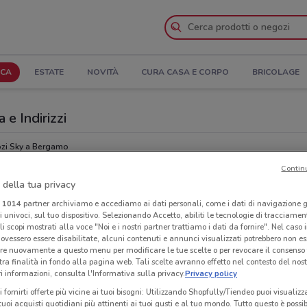
ICA
ESTATE
NOVITÀ
CURA CASA E CORPO
BRICOLAGE
 e Indirizzi
zi Sky a Bergamo
Contin
 della tua privacy
Ind
i
1014
partner archiviamo e accediamo ai dati personali, come i dati di navigazione g
ri univoci, sul tuo dispositivo. Selezionando Accetto, abiliti le tecnologie di tracciame
li scopi mostrati alla voce "Noi e i nostri partner trattiamo i dati da fornire". Nel caso 
ovessero essere disabilitate, alcuni contenuti e annunci visualizzati potrebbero non ess
re nuovamente a questo menu per modificare le tue scelte o per revocare il consenso
tra finalità in fondo alla pagina web. Tali scelte avranno effetto nel contesto del nost
 informazioni, consulta l'Informativa sulla privacy.
Privacy policy
i fornirti offerte più vicine ai tuoi bisogni: Utilizzando Shopfully/Tiendeo puoi visualizz
i tuoi acquisti quotidiani più attinenti ai tuoi gusti e al tuo mondo. Tutto questo è possi