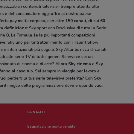
nalizzabili i contenuti televisivi. Sempre attenta alle
enze del consumatore oggi offre al nostro paese
ferta pay molto corposa, con oltre
150 canali, di cui 60
ta definizione
: Sky sport con l’esclusiva di tutta la Serie
rie B, La Formula 1e le più importanti competizioni
ive; Sky uno per l’intrattenimento con i Talent Show
ani e internazionali più seguiti, Sky Atlantic ricca di canali
ati alle serie TV di tutti i generi. Se invece sei un
sionato di cinema o di arte? Allora
Sky cinema
e
Sky
fanno al caso tuo. Sei sempre in viaggio per lavoro e
uoi perderti la tua serie televisiva preferita? Con
Sky
ai il meglio della programmazione dove e quando vuoi.
CONTATTI
Segnalazione punto vendita