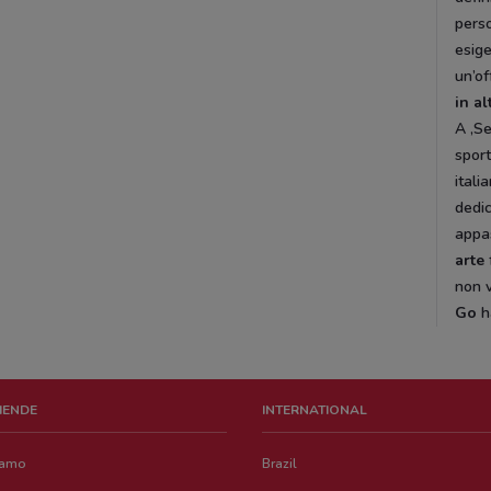
perso
esig
un’of
in al
A ,Se
sport
itali
dedic
appas
arte
non v
Go
h
ZIENDE
INTERNATIONAL
iamo
Brazil