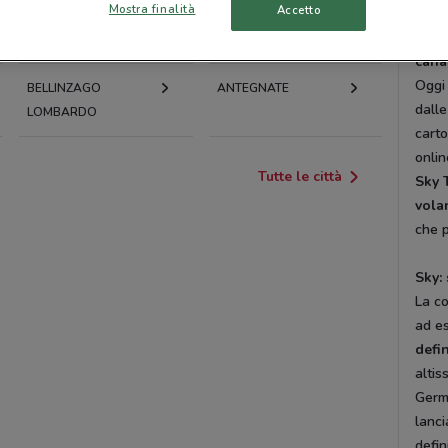
Mostra finalità
Accetto
Strea
setto
TREVIGLIO
MERATE
canal
Oggi 
BELLINZAGO
ANTEGNATE
dalle
LOMBARDO
carto
onlin
Tutte le città
Sky 
vola
che p
Sky: 
La co
ad es
defi
altis
Germa
lanci
defin