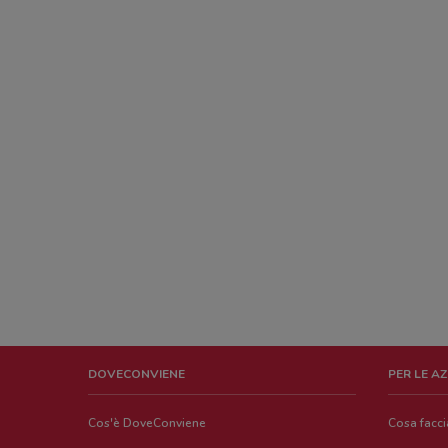
DOVECONVIENE
PER LE A
Cos'è DoveConviene
Cosa facc