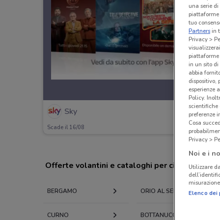
una serie di
piattaforme 
tuo consenso
Partners
in 
Privacy > Pe
visualizzera
piattaforme 
in un sito d
abbia fornit
dispositivo,
esperienze a
Policy. Inolt
scientifiche
Sky
preferenze 
Cosa succede
Scade il 16/08
probabilmen
Privacy > Pe
Noi e i no
Offerte volantini e cataloghi per città nelle vi
Utilizzare da
dell’identif
misurazione 
BERGAMO
ORIO AL SERIO
Elenco dei 
CURNO
BOTTANUCO