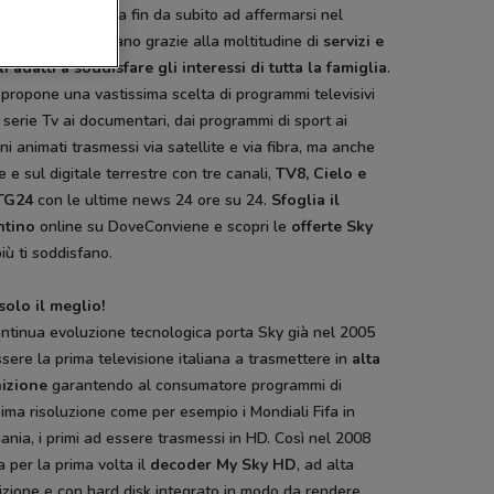
m e Telepiù, inizia fin da subito ad affermarsi nel
re televisivo italiano grazie alla moltitudine di
servizi e
i adatti a soddisfare gli interessi di tutta la famiglia
.
propone una vastissima scelta di programmi televisivi
 serie Tv ai documentari, dai programmi di sport ai
ni animati trasmessi via satellite e via fibra, ma anche
e e sul digitale terrestre con tre canali,
TV8, Cielo e
TG24
con le ultime news 24 ore su 24.
Sfoglia il
ntino
online su DoveConviene e scopri le
offerte Sky
iù ti soddisfano.
solo il meglio!
ntinua evoluzione tecnologica porta Sky già nel 2005
sere la prima televisione italiana a trasmettere in
alta
nizione
garantendo al consumatore programmi di
sima risoluzione come per esempio i Mondiali Fifa in
nia, i primi ad essere trasmessi in HD. Così nel 2008
a per la prima volta il
decoder My Sky HD
, ad alta
izione e con hard disk integrato in modo da rendere