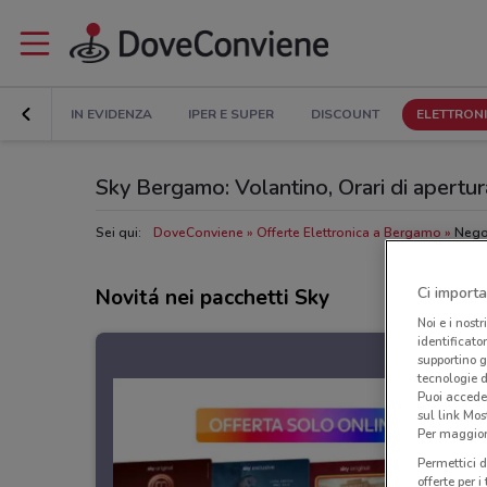
IN EVIDENZA
IPER E SUPER
DISCOUNT
ELETTRON
Sky Bergamo: Volantino, Orari di apertura
Sei qui:
DoveConviene
Offerte Elettronica a Bergamo
Nego
Ci importa
Novitá nei pacchetti Sky
Noi e i nostr
identificato
supportino g
tecnologie d
Puoi accede
sul link Mos
Per maggiori
Permettici d
offerte per 