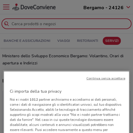
Bergamo - 24126
BANCHE E ASSICURAZIONI
VIAGGI
RISTORANTI
SERVIZI
Ministero dello Sviluppo Economico Bergamo: Volantino, Orari di
apertura e Indirizzi
Continua senza accettare
Ultime offerte del volantino Ministero dello Sviluppo Economico
Ci importa della tua privacy
Noi e i nostri
1012
partner archiviamo e accediamo ai dati personali,
come i dati di navigazione gli o identificatori univoci, sul tuo dispositivo.
Selezionando Accetto, abiliti le tecnologie di tracciamento affinché
supportino gli scopi mostrati alla voce "Noi e i nostri partner trattiamo i
dati da fornire". Nel caso in cui queste tecnologie dovessero essere
disabilitate, alcuni contenuti e annunci visualizzati potrebbero non
essere rilevanti. Puoi accedere nuovamente a questo menu per