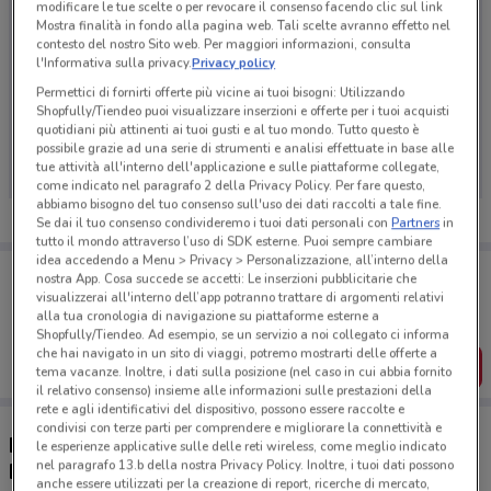
modificare le tue scelte o per revocare il consenso facendo clic sul link
Mostra finalità in fondo alla pagina web. Tali scelte avranno effetto nel
contesto del nostro Sito web. Per maggiori informazioni, consulta
l'Informativa sulla privacy.
Privacy policy
Permettici di fornirti offerte più vicine ai tuoi bisogni: Utilizzando
Shopfully/Tiendeo puoi visualizzare inserzioni e offerte per i tuoi acquisti
Ci dispiace, al momento non abbiamo pubblicato
quotidiani più attinenti ai tuoi gusti e al tuo mondo. Tutto questo è
volantini nella tua zona. Riprova più tardi.
possibile grazie ad una serie di strumenti e analisi effettuate in base alle
tue attività all'interno dell'applicazione e sulle piattaforme collegate,
come indicato nel paragrafo 2 della Privacy Policy. Per fare questo,
abbiamo bisogno del tuo consenso sull'uso dei dati raccolti a tale fine.
Se dai il tuo consenso condivideremo i tuoi dati personali con
Partners
in
tutto il mondo attraverso l’uso di SDK esterne. Puoi sempre cambiare
idea accedendo a Menu > Privacy > Personalizzazione, all’interno della
Porta DoveConviene sempre con te!
nostra App. Cosa succede se accetti: Le inserzioni pubblicitarie che
Puoi trovare le migliori offerte dei negozi vicino a te,
visualizzerai all'interno dell’app potranno trattare di argomenti relativi
salvarle e creare la tua lista del risparmio, comodamente
alla tua cronologia di navigazione su piattaforme esterne a
dal tuo cellulare.
Shopfully/Tiendeo. Ad esempio, se un servizio a noi collegato ci informa
che hai navigato in un sito di viaggi, potremo mostrarti delle offerte a
SCARICA L’APP
tema vacanze. Inoltre, i dati sulla posizione (nel caso in cui abbia fornito
il relativo consenso) insieme alle informazioni sulle prestazioni della
rete e agli identificativi del dispositivo, possono essere raccolte e
condivisi con terze parti per comprendere e migliorare la connettività e
Negozi Ministero dello Sviluppo Economico a
le esperienze applicative sulle delle reti wireless, come meglio indicato
nel paragrafo 13.b della nostra Privacy Policy. Inoltre, i tuoi dati possono
Bergamo
anche essere utilizzati per la creazione di report, ricerche di mercato,