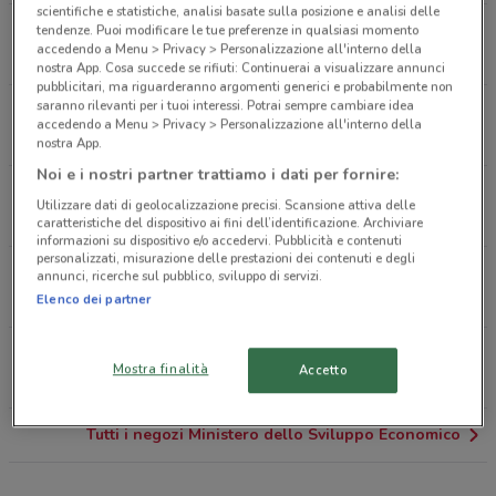
scientifiche e statistiche, analisi basate sulla posizione e analisi delle
Via Zanica, 1 Bergamo
tendenze. Puoi modificare le tue preferenze in qualsiasi momento
accedendo a Menu > Privacy > Personalizzazione all'interno della
1.6 km
nostra App. Cosa succede se rifiuti: Continuerai a visualizzare annunci
pubblicitari, ma riguarderanno argomenti generici e probabilmente non
saranno rilevanti per i tuoi interessi. Potrai sempre cambiare idea
VIALE CARDUCCI 55 Bergamo
accedendo a Menu > Privacy > Personalizzazione all'interno della
2.1 km
nostra App.
Noi e i nostri partner trattiamo i dati per fornire:
Via Portico, 71 Orio Al Serio
Utilizzare dati di geolocalizzazione precisi. Scansione attiva delle
2.2 km
APERTO
caratteristiche del dispositivo ai fini dell’identificazione. Archiviare
informazioni su dispositivo e/o accedervi. Pubblicità e contenuti
personalizzati, misurazione delle prestazioni dei contenuti e degli
Via Carducci, Snc Bergamo
annunci, ricerche sul pubblico, sviluppo di servizi.
2.3 km
Elenco dei partner
Via Xx Settembre, 51 Bergamo
Mostra finalità
Accetto
2.4 km
Tutti i negozi Ministero dello Sviluppo Economico