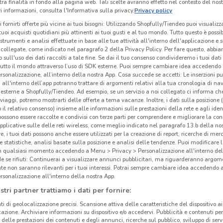
tra finalità in fondo alla pagina web. Tali scelte avranno effetto nel contesto del nost
 informazioni, consulta l'Informativa sulla privacy.
Privacy policy
i fornirti offerte più vicine ai tuoi bisogni: Utilizzando Shopfully/Tiendeo puoi visualizz
i tuoi acquisti quotidiani più attinenti ai tuoi gusti e al tuo mondo. Tutto questo è possi
 strumenti e analisi effettuate in base alle tue attività all'interno dell'applicazione e 
collegate, come indicato nel paragrafo 2 della Privacy Policy. Per fare questo, abbi
 sull'uso dei dati raccolti a tale fine. Se dai il tuo consenso condivideremo i tuoi dati
tutto il mondo attraverso l’uso di SDK esterne. Puoi sempre cambiare idea accedend
rsonalizzazione, all’interno della nostra App. Cosa succede se accetti: Le inserzioni pu
i all'interno dell’app potranno trattare di argomenti relativi alla tua cronologia di na
esterne a Shopfully/Tiendeo. Ad esempio, se un servizio a noi collegato ci informa ch
i viaggi, potremo mostrarti delle offerte a tema vacanze. Inoltre, i dati sulla posizione 
o il relativo consenso) insieme alle informazioni sulle prestazioni della rete e agli ident
 possono essere raccolte e condivisi con terze parti per comprendere e migliorare la conn
pplicative sulle delle reti wireless, come meglio indicato nel paragrafo 13.b della no
2.2 km
re, i tuoi dati possono anche essere utilizzati per la creazione di report, ricerche di mer
 e statistiche, analisi basate sulla posizione e analisi delle tendenze. Puoi modificare l
in qualsiasi momento accedendo a Menu > Privacy > Personalizzazione all'interno del
 se rifiuti: Continuerai a visualizzare annunci pubblicitari, ma riguarderanno argome
Win
te non saranno rilevanti per i tuoi interessi. Potrai sempre cambiare idea accedendo
rsonalizzazione all'interno della nostra App.
stri partner trattiamo i dati per fornire:
Win
ti di geolocalizzazione precisi. Scansione attiva delle caratteristiche del dispositivo ai 
dal 1
icazione. Archiviare informazioni su dispositivo e/o accedervi. Pubblicità e contenuti per
clien
delle prestazioni dei contenuti e degli annunci, ricerche sul pubblico, sviluppo di servi