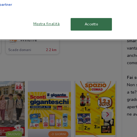
scegl
partner
tuo.
Mostra finalità
Accetto
Trov
-1 GIORNO
potra
WindTre
smart
vanta
Scade domani
2.2 km
anch
como
Fai 
Non 
a te?
grado
apert
ne av
NUOVO
-3 GIORNI