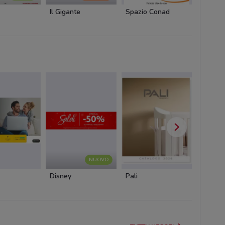
Il Gigante
Spazio Conad
MD
NUOVO
Disney
Pali
Cam