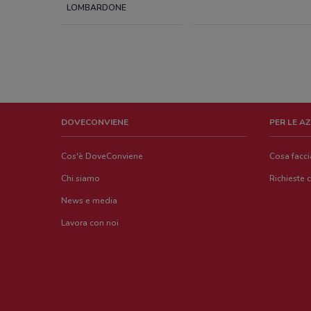
LOMBARDONE
DOVECONVIENE
PER LE A
Cos'è DoveConviene
Cosa facc
Chi siamo
Richieste 
News e media
Lavora con noi