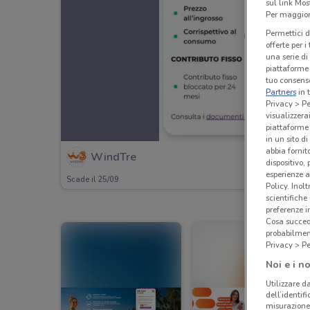
sul link Mos
Per maggiori
Permettici d
offerte per 
una serie di
piattaforme 
tuo consenso
Partners
in 
Privacy > Pe
visualizzera
piattaforme 
in un sito d
abbia fornit
WindTre
dispositivo,
esperienze a
Scade il 25/09
Policy. Inolt
scientifiche
preferenze 
Cosa succede
probabilmen
Privacy > Pe
Noi e i no
Utilizzare da
dell’identif
misurazione 