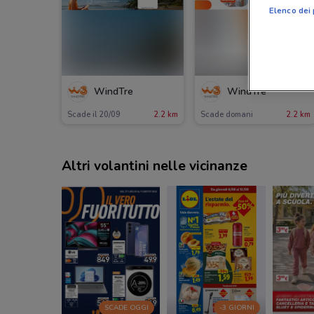
Elenco dei 
-1 GIORNO
WindTre
WindTre
Scade il 20/09
2.2 km
Scade domani
2.2 km
Altri volantini nelle vicinanze
SCADE OGGI
-3 GIORNI