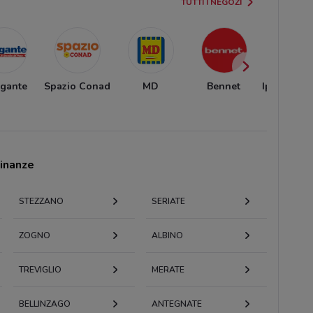
TUTTI I NEGOZI
igante
Spazio Conad
MD
Bennet
Iper La gr
i
cinanze
STEZZANO
SERIATE
ZOGNO
ALBINO
TREVIGLIO
MERATE
BELLINZAGO
ANTEGNATE