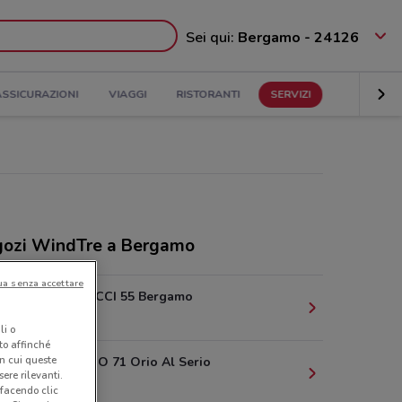
Sei qui:
Bergamo - 24126
ASSICURAZIONI
VIAGGI
RISTORANTI
SERVIZI
ozi WindTre a Bergamo
ua senza accettare
VIA CARDUCCI 55 Bergamo
2.2 km
li o
nto affinché
in cui queste
VIA PORTICO 71 Orio Al Serio
ere rilevanti.
2.3 km
 facendo clic