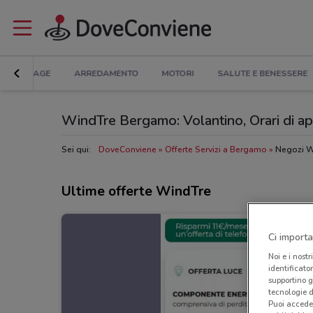
BRICOLAGE
ARREDAMENTO
MOTORI
SALUTE E BENESSERE
WindTre Bergamo: Volantino, Orari di ape
Sei qui:
DoveConviene
Offerte Servizi a Bergamo
Negozi W
Ultime offerte WindTre
Ci importa
Noi e i nostr
identificato
supportino g
tecnologie d
Puoi accede