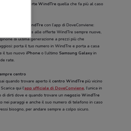
i tra tutte le
offerte WindTre
quella che fa più al caso
a un
negozio WindTre
con l’app di DoveConviene:
i trovare qui, oltre alle offerte WindTre sempre nuove,
phone di ultima generazione a prezzi più che
ggiosi: porta il tuo numero in WindTre e porta a casa
e il tuo nuovo
iPhone
o l’ultimo
Samsung Galaxy
in
de rate.
sempre centro
sai quando trovare aperto il
centro WindTre
più vicino
 Scarica qui l’
app ufficiale di DoveConviene
, l’unica in
 di dirti dove e quando trovare un
negozio WindTre
o nei paraggi e anche il suo numero di telefono in caso
essi bisogno, per andare sempre a colpo sicuro.
SCADE OGGI
SCADE OGGI