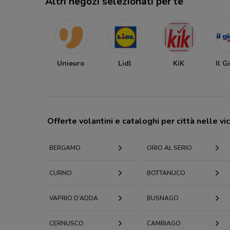
Altri negozi selezionati per te
Unieuro
Lidl
KiK
Il G
Offerte volantini e cataloghi per città nelle vi
BERGAMO
ORIO AL SERIO
CURNO
BOTTANUCO
VAPRIO D’ADDA
BUSNAGO
CERNUSCO
CAMBIAGO