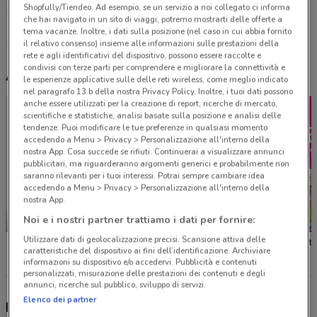
Shopfully/Tiendeo. Ad esempio, se un servizio a noi collegato ci informa
che hai navigato in un sito di viaggi, potremo mostrarti delle offerte a
Tutti i negozi Re Sole
tema vacanze. Inoltre, i dati sulla posizione (nel caso in cui abbia fornito
il relativo consenso) insieme alle informazioni sulle prestazioni della
rete e agli identificativi del dispositivo, possono essere raccolte e
condivisi con terze parti per comprendere e migliorare la connettività e
Altri volantini nelle vicinanze
le esperienze applicative sulle delle reti wireless, come meglio indicato
nel paragrafo 13.b della nostra Privacy Policy. Inoltre, i tuoi dati possono
anche essere utilizzati per la creazione di report, ricerche di mercato,
scientifiche e statistiche, analisi basate sulla posizione e analisi delle
tendenze. Puoi modificare le tue preferenze in qualsiasi momento
accedendo a Menu > Privacy > Personalizzazione all'interno della
nostra App. Cosa succede se rifiuti: Continuerai a visualizzare annunci
pubblicitari, ma riguarderanno argomenti generici e probabilmente non
saranno rilevanti per i tuoi interessi. Potrai sempre cambiare idea
accedendo a Menu > Privacy > Personalizzazione all'interno della
nostra App.
Noi e i nostri partner trattiamo i dati per fornire:
NUOVO
-1 GIORNO
Utilizzare dati di geolocalizzazione precisi. Scansione attiva delle
JYSK
Ricci Casa
Buffetti
caratteristiche del dispositivo ai fini dell’identificazione. Archiviare
informazioni su dispositivo e/o accedervi. Pubblicità e contenuti
personalizzati, misurazione delle prestazioni dei contenuti e degli
annunci, ricerche sul pubblico, sviluppo di servizi.
Elenco dei partner
Nuovi prodotti da provare