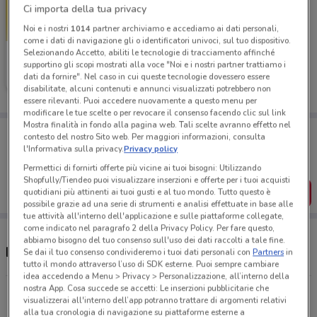
Ci importa della tua privacy
Noi e i nostri
1014
partner archiviamo e accediamo ai dati personali,
come i dati di navigazione gli o identificatori univoci, sul tuo dispositivo.
Selezionando Accetto, abiliti le tecnologie di tracciamento affinché
Re Sole
supportino gli scopi mostrati alla voce "Noi e i nostri partner trattiamo i
dati da fornire". Nel caso in cui queste tecnologie dovessero essere
Scade il 19/05
17.8 km
disabilitate, alcuni contenuti e annunci visualizzati potrebbero non
essere rilevanti. Puoi accedere nuovamente a questo menu per
modificare le tue scelte o per revocare il consenso facendo clic sul link
Mostra finalità in fondo alla pagina web. Tali scelte avranno effetto nel
Porta DoveConviene sempre con te!
contesto del nostro Sito web. Per maggiori informazioni, consulta
Puoi trovare le migliori offerte dei negozi vicino a te,
l'Informativa sulla privacy.
Privacy policy
salvarle e creare la tua lista del risparmio, comodamente
dal tuo cellulare.
Permettici di fornirti offerte più vicine ai tuoi bisogni: Utilizzando
Shopfully/Tiendeo puoi visualizzare inserzioni e offerte per i tuoi acquisti
SCARICA L’APP
quotidiani più attinenti ai tuoi gusti e al tuo mondo. Tutto questo è
possibile grazie ad una serie di strumenti e analisi effettuate in base alle
tue attività all'interno dell'applicazione e sulle piattaforme collegate,
come indicato nel paragrafo 2 della Privacy Policy. Per fare questo,
abbiamo bisogno del tuo consenso sull'uso dei dati raccolti a tale fine.
Negozi Re Sole a Bergamo
Se dai il tuo consenso condivideremo i tuoi dati personali con
Partners
in
tutto il mondo attraverso l’uso di SDK esterne. Puoi sempre cambiare
idea accedendo a Menu > Privacy > Personalizzazione, all’interno della
nostra App. Cosa succede se accetti: Le inserzioni pubblicitarie che
Via del Commercio Antegnate
visualizzerai all'interno dell’app potranno trattare di argomenti relativi
17.7 km
alla tua cronologia di navigazione su piattaforme esterne a