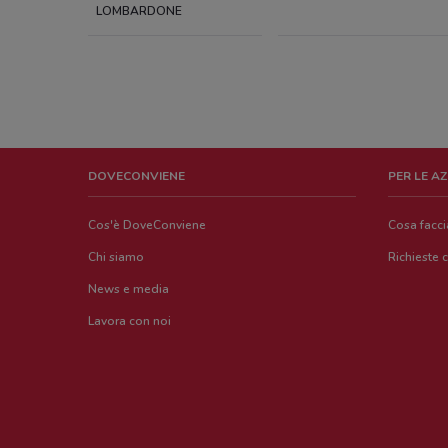
LOMBARDONE
DOVECONVIENE
PER LE A
Cos'è DoveConviene
Cosa facc
Chi siamo
Richieste 
News e media
Lavora con noi