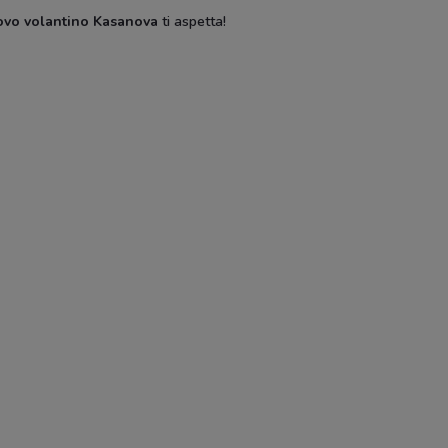
ovo volantino Kasanova
ti aspetta!
ecking
Deco Decking
Deco Decking
Semer
Cam
Hype