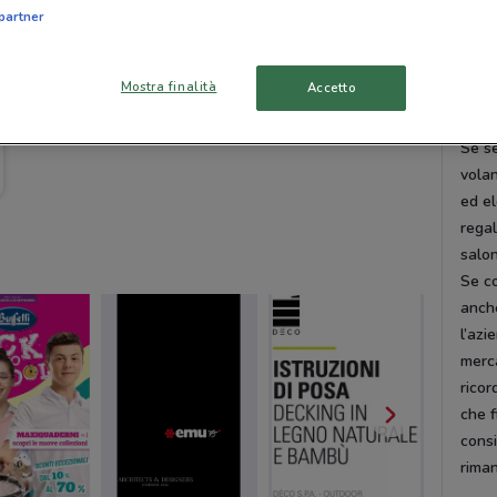
un b
partner
neces
Biale
Mostra finalità
Accetto
Vola
Se se
volan
ed el
regal
salo
Se co
anche
l’azi
merca
ricor
che f
consi
rima