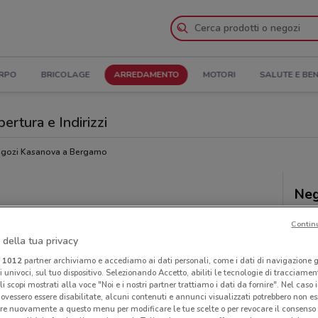
ORPO
BRICOLAGE
ARREDAMENTO
MOTORI
SALUTE E BE
ertura e Indirizzi
gozi Kasanova a Bergamo
Neg
Contin
 della tua privacy
i
1012
partner archiviamo e accediamo ai dati personali, come i dati di navigazione g
ri univoci, sul tuo dispositivo. Selezionando Accetto, abiliti le tecnologie di tracciame
li scopi mostrati alla voce "Noi e i nostri partner trattiamo i dati da fornire". Nel caso 
ovessero essere disabilitate, alcuni contenuti e annunci visualizzati potrebbero non ess
re nuovamente a questo menu per modificare le tue scelte o per revocare il consenso