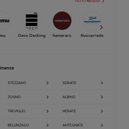
TUTTI I NEGOZI
Emu
Deco Decking
Semeraro
Nuovarredo
Thun
cinanze
STEZZANO
SERIATE
ZOGNO
ALBINO
TREVIGLIO
MERATE
BELLINZAGO
ANTEGNATE