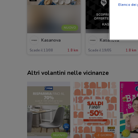
Elenco dei 
NUOVO
Kasanova
Kasanova
Scade il 13/08
1.8 km
Scade il 19/05
1.8 km
Altri volantini nelle vicinanze
NUOVO
-3 GIORNI