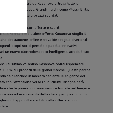
ello specchio? Entra da
Kasanova
e trova tutto il
sario per la tua casa. Grandi marchi come Alessi, Brita,
tti e Foppapedretti a
prezzi scontati
.
ntino Kasanova con offerte e sconti
i alla ricerca delle
ultime offerte Kasanova
sfoglia il
tino direttamente online e trova idee regalo divertenti
eganti, scopri set di pentole e padelle innovativi,
ati un nuovo elettrodomestico intelligente, arreda il tuo
ne.
nsulti l’ultimo volantino Kasanova potrai risparmiare
 il 50% sui prodotti delle grandi marche. Questo perché
enda sa bilanciare in maniera sapiente le esigenze del
to con l’attenzione verso i suoi clienti. Bisogna però
dare che le promozioni sono sempre limitate nel tempo e
iniscono ad esaurimento dello stock, per questo motivo
gliamo di approfittare subito delle offerte e non
ndare.