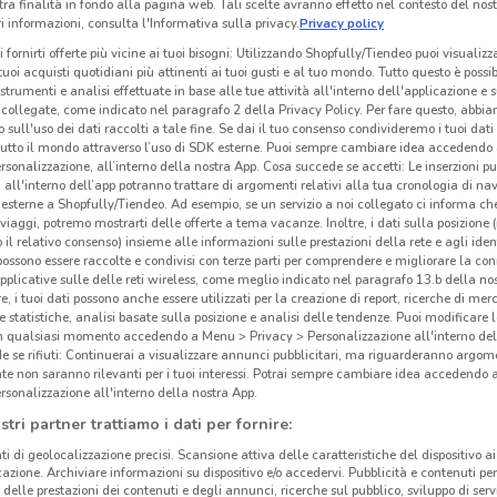
tra finalità in fondo alla pagina web. Tali scelte avranno effetto nel contesto del nost
 informazioni, consulta l'Informativa sulla privacy.
Privacy policy
i fornirti offerte più vicine ai tuoi bisogni: Utilizzando Shopfully/Tiendeo puoi visualizz
i tuoi acquisti quotidiani più attinenti ai tuoi gusti e al tuo mondo. Tutto questo è possi
 strumenti e analisi effettuate in base alle tue attività all'interno dell'applicazione e 
collegate, come indicato nel paragrafo 2 della Privacy Policy. Per fare questo, abbi
 sull'uso dei dati raccolti a tale fine. Se dai il tuo consenso condivideremo i tuoi dati
tutto il mondo attraverso l’uso di SDK esterne. Puoi sempre cambiare idea accedend
rsonalizzazione, all’interno della nostra App. Cosa succede se accetti: Le inserzioni pu
i all'interno dell’app potranno trattare di argomenti relativi alla tua cronologia di na
esterne a Shopfully/Tiendeo. Ad esempio, se un servizio a noi collegato ci informa ch
i viaggi, potremo mostrarti delle offerte a tema vacanze. Inoltre, i dati sulla posizione 
o il relativo consenso) insieme alle informazioni sulle prestazioni della rete e agli ident
 possono essere raccolte e condivisi con terze parti per comprendere e migliorare la conn
pplicative sulle delle reti wireless, come meglio indicato nel paragrafo 13.b della no
1.8 km
re, i tuoi dati possono anche essere utilizzati per la creazione di report, ricerche di mer
 e statistiche, analisi basate sulla posizione e analisi delle tendenze. Puoi modificare l
in qualsiasi momento accedendo a Menu > Privacy > Personalizzazione all'interno del
Kas
 se rifiuti: Continuerai a visualizzare annunci pubblicitari, ma riguarderanno argome
te non saranno rilevanti per i tuoi interessi. Potrai sempre cambiare idea accedendo
rsonalizzazione all'interno della nostra App.
Sei a
stri partner trattiamo i dati per fornire:
un el
ti di geolocalizzazione precisi. Scansione attiva delle caratteristiche del dispositivo ai 
le l
icazione. Archiviare informazioni su dispositivo e/o accedervi. Pubblicità e contenuti per
soddi
delle prestazioni dei contenuti e degli annunci, ricerche sul pubblico, sviluppo di servi