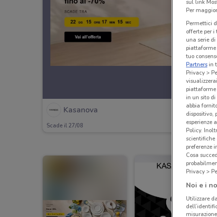
sul link Mos
Per maggiori
Permettici d
offerte per 
una serie di
piattaforme 
tuo consenso
Partners
in 
Privacy > Pe
visualizzera
piattaforme 
in un sito d
abbia fornit
Kasanova
dispositivo,
esperienze a
Scade il 27/08
Policy. Inolt
scientifiche
preferenze 
Cosa succede
probabilmen
Privacy > Pe
Noi e i no
Utilizzare da
dell’identif
misurazione 