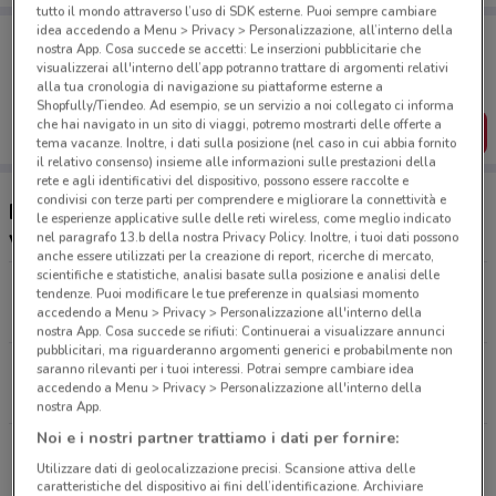
tutto il mondo attraverso l’uso di SDK esterne. Puoi sempre cambiare
idea accedendo a Menu > Privacy > Personalizzazione, all’interno della
Porta DoveConviene sempre con te!
nostra App. Cosa succede se accetti: Le inserzioni pubblicitarie che
Puoi trovare le migliori offerte dei negozi vicino a te,
visualizzerai all'interno dell’app potranno trattare di argomenti relativi
salvarle e creare la tua lista del risparmio, comodamente
alla tua cronologia di navigazione su piattaforme esterne a
dal tuo cellulare.
Shopfully/Tiendeo. Ad esempio, se un servizio a noi collegato ci informa
che hai navigato in un sito di viaggi, potremo mostrarti delle offerte a
SCARICA L’APP
tema vacanze. Inoltre, i dati sulla posizione (nel caso in cui abbia fornito
il relativo consenso) insieme alle informazioni sulle prestazioni della
rete e agli identificativi del dispositivo, possono essere raccolte e
condivisi con terze parti per comprendere e migliorare la connettività e
Ristoranti Roadhouse Restaurant nelle
le esperienze applicative sulle delle reti wireless, come meglio indicato
vicinanze
nel paragrafo 13.b della nostra Privacy Policy. Inoltre, i tuoi dati possono
anche essere utilizzati per la creazione di report, ricerche di mercato,
scientifiche e statistiche, analisi basate sulla posizione e analisi delle
viale del Risorgimento Beinasco
tendenze. Puoi modificare le tue preferenze in qualsiasi momento
accedendo a Menu > Privacy > Personalizzazione all'interno della
223 m
APERTO
nostra App. Cosa succede se rifiuti: Continuerai a visualizzare annunci
pubblicitari, ma riguarderanno argomenti generici e probabilmente non
Via Scarrone Nichelino
saranno rilevanti per i tuoi interessi. Potrai sempre cambiare idea
accedendo a Menu > Privacy > Personalizzazione all'interno della
5.1 km
APERTO
nostra App.
Noi e i nostri partner trattiamo i dati per fornire:
Via Nizza, 230 Torino
Utilizzare dati di geolocalizzazione precisi. Scansione attiva delle
6.3 km
APERTO
caratteristiche del dispositivo ai fini dell’identificazione. Archiviare