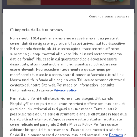
Continua senza accettare
Roadhouse Restaurant
Ci importa della tua privacy
Scade il 18/08
223 m
Noi e i nostri
1014
partner archiviamo e accediamo ai dati personali,
come i dati di navigazione gli o identificatori univoci, sul tuo dispositivo.
Selezionando Accetto, abiliti le tecnologie di tracciamento affinché
supportino gli scopi mostrati alla voce "Noi e i nostri partner trattiamo i
dati da fornire". Nel caso in cui queste tecnologie dovessero essere
disabilitate, alcuni contenuti e annunci visualizzati potrebbero non
essere rilevanti. Puoi accedere nuovamente a questo menu per
modificare le tue scelte o per revocare il consenso facendo clic sul link
Mostra finalità in fondo alla pagina web. Tali scelte avranno effetto nel
contesto del nostro Sito web. Per maggiori informazioni, consulta
l'Informativa sulla privacy.
Privacy policy
Permettici di fornirti offerte più vicine ai tuoi bisogni: Utilizzando
Shopfully/Tiendeo puoi visualizzare inserzioni e offerte per i tuoi acquisti
quotidiani più attinenti ai tuoi gusti e al tuo mondo. Tutto questo è
possibile grazie ad una serie di strumenti e analisi effettuate in base alle
Roadhouse Restaurant
Roadhouse Restaurant
tue attività all'interno dell'applicazione e sulle piattaforme collegate,
come indicato nel paragrafo 2 della Privacy Policy. Per fare questo,
Scade il 18/08
223 m
Scade il 18/08
223 m
abbiamo bisogno del tuo consenso sull'uso dei dati raccolti a tale fine.
Se dai il tuo consenso condivideremo i tuoi dati personali con
Partners
in