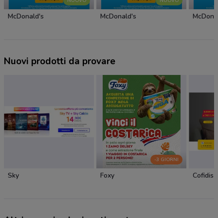
NUOVO
NUOVO
McDonald's
McDonald's
McDonal
Nuovi prodotti da provare
-3 GIORNI
Sky
Foxy
Cofidis