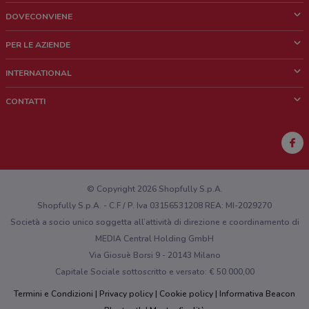
DOVECONVIENE
Cos'è DoveConviene
PER LE AZIENDE
Chi siamo
Cosa facciamo
INTERNATIONAL
News e media
Richieste commerciali e marketing
Brazil
CONTATTI
Lavora con noi
Mexico
Segnalazione punto vendita
France
Segnalazione Volantino
Australia
Hai un malfunzionamento sul web o sull'app?
New Zealand
© Copyright 2026 Shopfully S.p.A.
Shopfully S.p.A. - C.F / P. Iva 03156531208 REA: MI-2029270
Società a socio unico soggetta all’attività di direzione e coordinamento di
MEDIA Central Holding GmbH
Via Giosuè Borsi 9 - 20143 Milano
Capitale Sociale sottoscritto e versato: € 50.000,00
Termini e Condizioni
Privacy policy
Cookie policy
Informativa Beacon