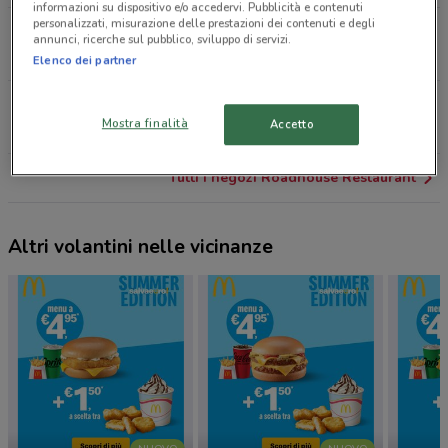
informazioni su dispositivo e/o accedervi. Pubblicità e contenuti
personalizzati, misurazione delle prestazioni dei contenuti e degli
Corso Primo Lev Rivoli
annunci, ricerche sul pubblico, sviluppo di servizi.
6.4 km
Elenco dei partner
Via Rocciamelone, 1 Collegno
Mostra finalità
Accetto
8.2 km
APERTO
Tutti i negozi Roadhouse Restaurant
Altri volantini nelle vicinanze