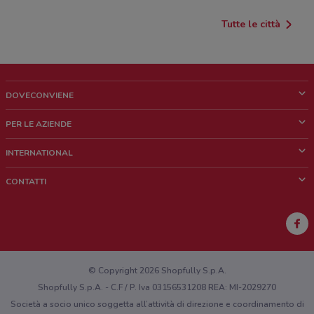
Tutte le città
DOVECONVIENE
Cos'è DoveConviene
PER LE AZIENDE
Chi siamo
Cosa facciamo
INTERNATIONAL
News e media
Richieste commerciali e marketing
Brazil
CONTATTI
Lavora con noi
Mexico
Segnalazione punto vendita
France
Segnalazione Volantino
Australia
Hai un malfunzionamento sul web o sull'app?
New Zealand
© Copyright 2026 Shopfully S.p.A.
Shopfully S.p.A. - C.F / P. Iva 03156531208 REA: MI-2029270
Società a socio unico soggetta all’attività di direzione e coordinamento di