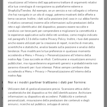
2.1 km
CHIUSO
visualizzerai all'interno dell’app potranno trattare di argomenti relativi
alla tua cronologia di navigazione su piattaforme esterne a
Shopfully/Tiendeo. Ad esempio, se un servizio a noi collegato ci informa
Piazza La Croce, 47 Triggiano
che hai navigato in un sito di viaggi, potremo mostrarti delle offerte a
tema vacanze. Inoltre, i dati sulla posizione (nel caso in cui abbia fornito
7.5 km
il relativo consenso) insieme alle informazioni sulle prestazioni della
rete e agli identificativi del dispositivo, possono essere raccolte e
Corso Umberto I, 40 Modugno
condivisi con terze parti per comprendere e migliorare la connettività e
le esperienze applicative sulle delle reti wireless, come meglio indicato
9.3 km
nel paragrafo 13.b della nostra Privacy Policy. Inoltre, i tuoi dati possono
anche essere utilizzati per la creazione di report, ricerche di mercato,
scientifiche e statistiche, analisi basate sulla posizione e analisi delle
Via Bari, 42 Bitetto
tendenze. Puoi modificare le tue preferenze in qualsiasi momento
13.8 km
accedendo a Menu > Privacy > Personalizzazione all'interno della
nostra App. Cosa succede se rifiuti: Continuerai a visualizzare annunci
pubblicitari, ma riguarderanno argomenti generici e probabilmente non
Tutti i negozi Sinergy
saranno rilevanti per i tuoi interessi. Potrai sempre cambiare idea
accedendo a Menu > Privacy > Personalizzazione all'interno della
nostra App.
Gli sconti del nuovo volantino Unieuro e i
Noi e i nostri partner trattiamo i dati per fornire:
negozi
Utilizzare dati di geolocalizzazione precisi. Scansione attiva delle
caratteristiche del dispositivo ai fini dell’identificazione. Archiviare
informazioni su dispositivo e/o accedervi. Pubblicità e contenuti
Sinergy è presente in vari punti della città: lo trovi in Corso Mazzini
personalizzati, misurazione delle prestazioni dei contenuti e degli
134C/136 Bari, Via Papa Bonifacio IX 37 Bari, Piazza La Croce 47
annunci, ricerche sul pubblico, sviluppo di servizi.