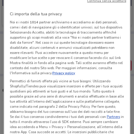
Continua senza accettare
Sinergy
Ci importa della tua privacy
Scade il 31/08
2.1 km
Noi e i nostri
1014
partner archiviamo e accediamo ai dati personali,
come i dati di navigazione gli o identificatori univoci, sul tuo dispositivo.
Selezionando Accetto, abiliti le tecnologie di tracciamento affinché
supportino gli scopi mostrati alla voce "Noi e i nostri partner trattiamo i
Porta DoveConviene sempre con te!
dati da fornire". Nel caso in cui queste tecnologie dovessero essere
Puoi trovare le migliori offerte dei negozi vicino a te,
disabilitate, alcuni contenuti e annunci visualizzati potrebbero non
salvarle e creare la tua lista del risparmio, comodamente
essere rilevanti. Puoi accedere nuovamente a questo menu per
dal tuo cellulare.
modificare le tue scelte o per revocare il consenso facendo clic sul link
Mostra finalità in fondo alla pagina web. Tali scelte avranno effetto nel
SCARICA L’APP
contesto del nostro Sito web. Per maggiori informazioni, consulta
l'Informativa sulla privacy.
Privacy policy
Permettici di fornirti offerte più vicine ai tuoi bisogni: Utilizzando
Shopfully/Tiendeo puoi visualizzare inserzioni e offerte per i tuoi acquisti
Orari e Negozi Sinergy
quotidiani più attinenti ai tuoi gusti e al tuo mondo. Tutto questo è
possibile grazie ad una serie di strumenti e analisi effettuate in base alle
tue attività all'interno dell'applicazione e sulle piattaforme collegate,
come indicato nel paragrafo 2 della Privacy Policy. Per fare questo,
Corso Mazzini, 134C/136 Bari
abbiamo bisogno del tuo consenso sull'uso dei dati raccolti a tale fine.
2 km
CHIUSO
Se dai il tuo consenso condivideremo i tuoi dati personali con
Partners
in
tutto il mondo attraverso l’uso di SDK esterne. Puoi sempre cambiare
idea accedendo a Menu > Privacy > Personalizzazione, all’interno della
Via Papa Bonifacio IX, 37 Bari
nostra App. Cosa succede se accetti: Le inserzioni pubblicitarie che