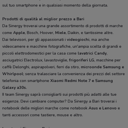
sul tuo smartphone e in qualsiasi momento della giornata.
Prodotti di qualità al miglior prezzo a Bari
Da Sinergy troverai una grande assortimento di prodotti di marche
come
Apple
, Bosch, Hoover,
Miele
, Daikin, e tantissime altre.
Dai televisori, per gli appassionati i
videogiochi
, ma anche
videocamere e macchine fotografiche, un'ampia scelta di grandi e
piccoli elettrodomestici per la casa come
lavatrici Candy
,
asciugatrici Electrolux, lavastoviglie,
frigoriferi LG
, macchine per
caffè Delonghi, aspirapolveri, ferri da stiro,
microonde Samsung e
Whirlpool
; senza tralasciare la convenienza dei prezzi del settore
telefonia con smartphone
Xiaomi Redmi Note 7 e Samsung
Galaxy a30s.
II team Sinergy saprà consigliarti sui prodotti più adatti alle tue
esigenze. Devi cambiare computer? Da Sinergy a Bari troverai i
notebook delle migliori marche come notebook
Asus e Lenovo
e
tanti accessori come tastiere, mouse e altro.