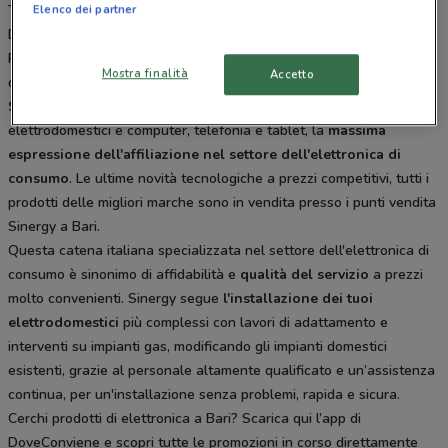
Triggiano, Corso Umberto I 40 Modugno, Via Bari 42 Bitetto, Via A.
Elenco dei partner
Diaz 58 Sannicandro Di Bari, Piazza Diaz 63 Palo Del Colle, Via
Pascoli 54/56 Casamassima. Tutti i negozi sono aperti tutti i giorni
Mostra finalità
Accetto
dal Lunedì alla Sabato e offrono i migliori prodotti per la tua spesa.
Sinergy
è la catena di negozi specializzati nella vendita di
elettrodomestici e computer, telefonia e tablet, la
massima
espressione dell'affiliazione nel settore dell'elettronica di
consumo
. Le ultime novità tecnologiche a prezzi competitivi, tutti i
prodotti delle migliori marche sono in vendita presso i punti vendita
Sinergy a Bari.
Questa catena italiana specializzata nel settore dell'elettronica di
consumo è sinonimo di affidabilità e
qualità del servizio
a prezzi
molto convenienti. Sinergy segue
l'installazione dei tuoi
elettrodomestici
più complessi con lavori di adattamento e
interventi su impianti gas, modificando gli impianti domestici
esistenti, grazie al personale altamente qualificato e un’assistenza
continua, per un'installazione senza problemi, rapida e sicura.
Cerchi prodotti di elettronica a Bari? Scarica qui l’app di
DoveConviene e scopri tutte le promozioni in corso direttamente