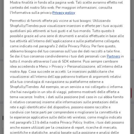
Mostra finalità in fondo alla pagina web. Tali scelte avranno effetto nel
contesto del nostro Sito web. Per maggiori informazioni, consulta
l'Informativa sulla privacy.
Privacy policy
Permettici di fornirti offerte più vicine ai tuoi bisogni: Utilizzando
Ci dispiace, al momento non abbiamo pubblicato
Shopfully/Tiendeo puoi visualizzare inserzioni e offerte per i tuoi acquisti
volantini nella tua zona. Riprova più tardi.
quotidiani più attinenti ai tuoi gusti e al tuo mondo. Tutto questo è
possibile grazie ad una serie di strumenti e analisi effettuate in base alle
tue attività all'interno dell'applicazione e sulle piattaforme collegate,
come indicato nel paragrafo 2 della Privacy Policy. Per fare questo,
abbiamo bisogno del tuo consenso sull'uso dei dati raccolti a tale fine.
Se dai il tuo consenso condivideremo i tuoi dati personali con
Partners
in
tutto il mondo attraverso l’uso di SDK esterne. Puoi sempre cambiare
Porta DoveConviene sempre con te!
idea accedendo a Menu > Privacy > Personalizzazione, all’interno della
nostra App. Cosa succede se accetti: Le inserzioni pubblicitarie che
Puoi trovare le migliori offerte dei negozi vicino a te,
visualizzerai all'interno dell’app potranno trattare di argomenti relativi
salvarle e creare la tua lista del risparmio, comodamente
dal tuo cellulare.
alla tua cronologia di navigazione su piattaforme esterne a
Shopfully/Tiendeo. Ad esempio, se un servizio a noi collegato ci informa
che hai navigato in un sito di viaggi, potremo mostrarti delle offerte a
SCARICA L’APP
tema vacanze. Inoltre, i dati sulla posizione (nel caso in cui abbia fornito
il relativo consenso) insieme alle informazioni sulle prestazioni della
rete e agli identificativi del dispositivo, possono essere raccolte e
condivisi con terze parti per comprendere e migliorare la connettività e
Negozi Portobello a Bari
le esperienze applicative sulle delle reti wireless, come meglio indicato
nel paragrafo 13.b della nostra Privacy Policy. Inoltre, i tuoi dati possono
anche essere utilizzati per la creazione di report, ricerche di mercato,
scientifiche e statistiche, analisi basate sulla posizione e analisi delle