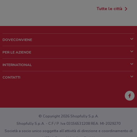
Tutte le città
DOVECONVIENE
Cos'è DoveConviene
PER LE AZIENDE
Chi siamo
Cosa facciamo
INTERNATIONAL
News e media
Richieste commerciali e marketing
Brazil
CONTATTI
Lavora con noi
Mexico
Segnalazione punto vendita
France
Segnalazione Volantino
Australia
Hai un malfunzionamento sul web o sull'app?
New Zealand
© Copyright 2026 Shopfully S.p.A.
Shopfully S.p.A. - C.F / P. Iva 03156531208 REA: MI-2029270
Società a socio unico soggetta all’attività di direzione e coordinamento di