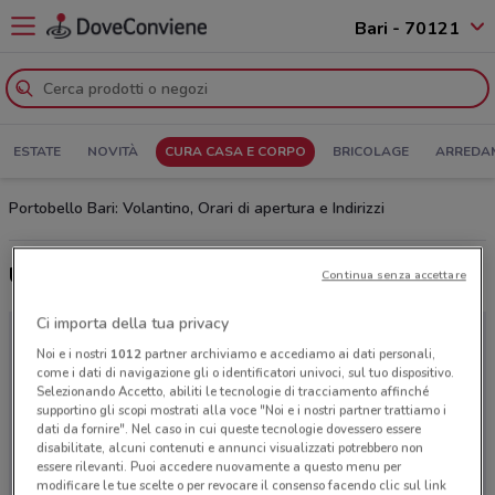
Bari - 70121
ESTATE
NOVITÀ
CURA CASA E CORPO
BRICOLAGE
ARREDA
Portobello Bari: Volantino, Orari di apertura e Indirizzi
Ultime offerte del volantino Portobello
Continua senza accettare
Ci importa della tua privacy
Noi e i nostri
1012
partner archiviamo e accediamo ai dati personali,
come i dati di navigazione gli o identificatori univoci, sul tuo dispositivo.
Selezionando Accetto, abiliti le tecnologie di tracciamento affinché
supportino gli scopi mostrati alla voce "Noi e i nostri partner trattiamo i
dati da fornire". Nel caso in cui queste tecnologie dovessero essere
disabilitate, alcuni contenuti e annunci visualizzati potrebbero non
essere rilevanti. Puoi accedere nuovamente a questo menu per
modificare le tue scelte o per revocare il consenso facendo clic sul link