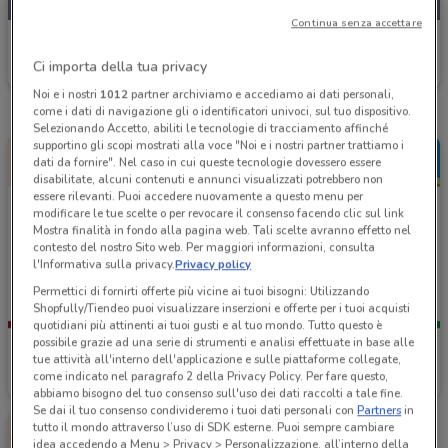
Continua senza accettare
Emporio Amato
Ci importa della tua privacy
Scade il 31/08
26.6 km
Noi e i nostri
1012
partner archiviamo e accediamo ai dati personali,
come i dati di navigazione gli o identificatori univoci, sul tuo dispositivo.
Selezionando Accetto, abiliti le tecnologie di tracciamento affinché
supportino gli scopi mostrati alla voce "Noi e i nostri partner trattiamo i
dati da fornire". Nel caso in cui queste tecnologie dovessero essere
disabilitate, alcuni contenuti e annunci visualizzati potrebbero non
essere rilevanti. Puoi accedere nuovamente a questo menu per
modificare le tue scelte o per revocare il consenso facendo clic sul link
Mostra finalità in fondo alla pagina web. Tali scelte avranno effetto nel
contesto del nostro Sito web. Per maggiori informazioni, consulta
l'Informativa sulla privacy.
Privacy policy
Permettici di fornirti offerte più vicine ai tuoi bisogni: Utilizzando
Shopfully/Tiendeo puoi visualizzare inserzioni e offerte per i tuoi acquisti
quotidiani più attinenti ai tuoi gusti e al tuo mondo. Tutto questo è
possibile grazie ad una serie di strumenti e analisi effettuate in base alle
Emporio Amato
Emporio Amato
tue attività all'interno dell'applicazione e sulle piattaforme collegate,
come indicato nel paragrafo 2 della Privacy Policy. Per fare questo,
Scade il 19/08
26.6 km
Scade il 31/12
26.6 km
abbiamo bisogno del tuo consenso sull'uso dei dati raccolti a tale fine.
Se dai il tuo consenso condivideremo i tuoi dati personali con
Partners
in
tutto il mondo attraverso l’uso di SDK esterne. Puoi sempre cambiare
idea accedendo a Menu > Privacy > Personalizzazione, all’interno della