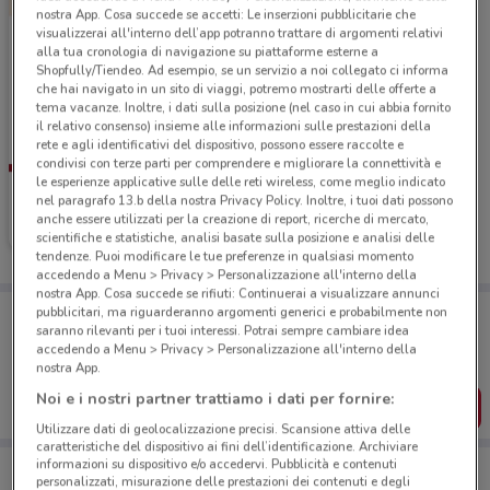
nostra App. Cosa succede se accetti: Le inserzioni pubblicitarie che
visualizzerai all'interno dell’app potranno trattare di argomenti relativi
alla tua cronologia di navigazione su piattaforme esterne a
Shopfully/Tiendeo. Ad esempio, se un servizio a noi collegato ci informa
che hai navigato in un sito di viaggi, potremo mostrarti delle offerte a
tema vacanze. Inoltre, i dati sulla posizione (nel caso in cui abbia fornito
il relativo consenso) insieme alle informazioni sulle prestazioni della
rete e agli identificativi del dispositivo, possono essere raccolte e
condivisi con terze parti per comprendere e migliorare la connettività e
le esperienze applicative sulle delle reti wireless, come meglio indicato
Emporio Amato
nel paragrafo 13.b della nostra Privacy Policy. Inoltre, i tuoi dati possono
anche essere utilizzati per la creazione di report, ricerche di mercato,
Scade il 01/09
26.6 km
scientifiche e statistiche, analisi basate sulla posizione e analisi delle
tendenze. Puoi modificare le tue preferenze in qualsiasi momento
accedendo a Menu > Privacy > Personalizzazione all'interno della
nostra App. Cosa succede se rifiuti: Continuerai a visualizzare annunci
Porta DoveConviene sempre con te!
pubblicitari, ma riguarderanno argomenti generici e probabilmente non
saranno rilevanti per i tuoi interessi. Potrai sempre cambiare idea
Puoi trovare le migliori offerte dei negozi vicino a te,
salvarle e creare la tua lista del risparmio, comodamente
accedendo a Menu > Privacy > Personalizzazione all'interno della
dal tuo cellulare.
nostra App.
Noi e i nostri partner trattiamo i dati per fornire:
SCARICA L’APP
Utilizzare dati di geolocalizzazione precisi. Scansione attiva delle
caratteristiche del dispositivo ai fini dell’identificazione. Archiviare
informazioni su dispositivo e/o accedervi. Pubblicità e contenuti
personalizzati, misurazione delle prestazioni dei contenuti e degli