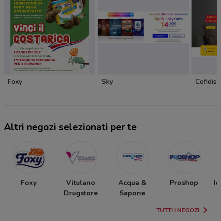
Foxy
Sky
Cofidis
Altri negozi selezionati per te
Foxy
Vitulano
Acqua &
Proshop
Id
Drugstore
Sapone
TUTTI I NEGOZI