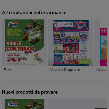
Altri volantini nelle vicinanze
NUOVO
Foxy
Vitulano Drugstore
Acqua 
Nuovi prodotti da provare