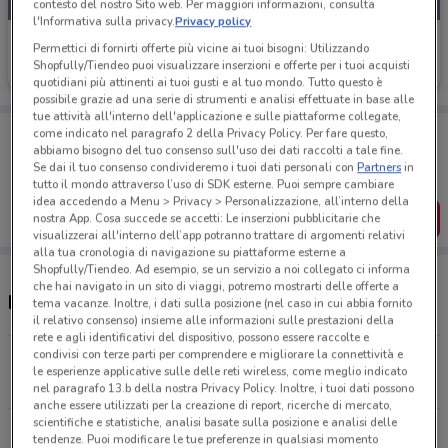
contesto del nostro Sito web. Per maggiori informazioni, consulta
l'Informativa sulla privacy.
Privacy policy
Ehiweb
Permettici di fornirti offerte più vicine ai tuoi bisogni: Utilizzando
Shopfully/Tiendeo puoi visualizzare inserzioni e offerte per i tuoi acquisti
Scade il 31/08
3.1 km
quotidiani più attinenti ai tuoi gusti e al tuo mondo. Tutto questo è
possibile grazie ad una serie di strumenti e analisi effettuate in base alle
tue attività all'interno dell'applicazione e sulle piattaforme collegate,
Porta DoveConviene sempre con te!
come indicato nel paragrafo 2 della Privacy Policy. Per fare questo,
Puoi trovare le migliori offerte dei negozi vicino a te,
abbiamo bisogno del tuo consenso sull'uso dei dati raccolti a tale fine.
salvarle e creare la tua lista del risparmio, comodamente
Se dai il tuo consenso condivideremo i tuoi dati personali con
Partners
in
dal tuo cellulare.
tutto il mondo attraverso l’uso di SDK esterne. Puoi sempre cambiare
idea accedendo a Menu > Privacy > Personalizzazione, all’interno della
SCARICA L’APP
nostra App. Cosa succede se accetti: Le inserzioni pubblicitarie che
visualizzerai all'interno dell’app potranno trattare di argomenti relativi
alla tua cronologia di navigazione su piattaforme esterne a
Shopfully/Tiendeo. Ad esempio, se un servizio a noi collegato ci informa
che hai navigato in un sito di viaggi, potremo mostrarti delle offerte a
Negozi Ehiweb a Bari
tema vacanze. Inoltre, i dati sulla posizione (nel caso in cui abbia fornito
il relativo consenso) insieme alle informazioni sulle prestazioni della
rete e agli identificativi del dispositivo, possono essere raccolte e
condivisi con terze parti per comprendere e migliorare la connettività e
Via Aurelio Carrante, 1/F Bari
le esperienze applicative sulle delle reti wireless, come meglio indicato
3.1 km
nel paragrafo 13.b della nostra Privacy Policy. Inoltre, i tuoi dati possono
anche essere utilizzati per la creazione di report, ricerche di mercato,
scientifiche e statistiche, analisi basate sulla posizione e analisi delle
Via Napoli, 363/G Bari
tendenze. Puoi modificare le tue preferenze in qualsiasi momento