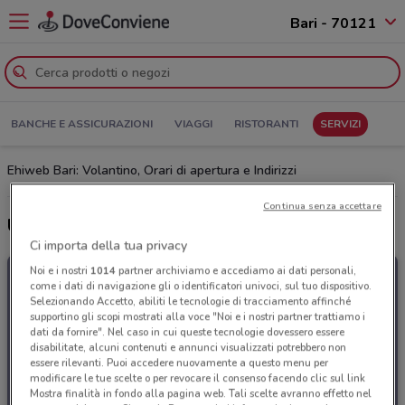
Bari - 70121
BANCHE E ASSICURAZIONI
VIAGGI
RISTORANTI
SERVIZI
Ehiweb Bari: Volantino, Orari di apertura e Indirizzi
Continua senza accettare
Ultime offerte del volantino Ehiweb
Ci importa della tua privacy
Noi e i nostri
1014
partner archiviamo e accediamo ai dati personali,
come i dati di navigazione gli o identificatori univoci, sul tuo dispositivo.
Selezionando Accetto, abiliti le tecnologie di tracciamento affinché
supportino gli scopi mostrati alla voce "Noi e i nostri partner trattiamo i
dati da fornire". Nel caso in cui queste tecnologie dovessero essere
disabilitate, alcuni contenuti e annunci visualizzati potrebbero non
essere rilevanti. Puoi accedere nuovamente a questo menu per
modificare le tue scelte o per revocare il consenso facendo clic sul link
Mostra finalità in fondo alla pagina web. Tali scelte avranno effetto nel