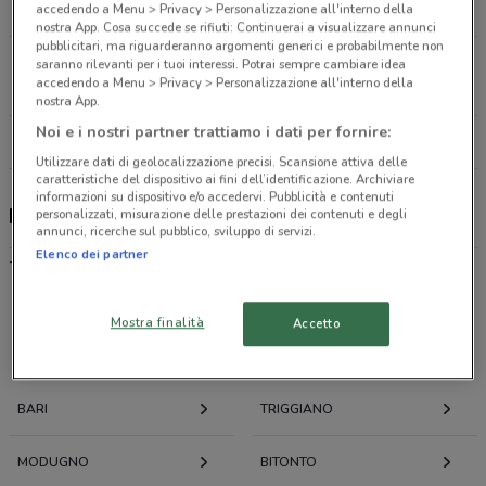
4.7 km
accedendo a Menu > Privacy > Personalizzazione all'interno della
nostra App. Cosa succede se rifiuti: Continuerai a visualizzare annunci
pubblicitari, ma riguarderanno argomenti generici e probabilmente non
C.Da Lagogemolo Ii Trav., 31 Cassano Delle Murge
saranno rilevanti per i tuoi interessi. Potrai sempre cambiare idea
accedendo a Menu > Privacy > Personalizzazione all'interno della
28.7 km
nostra App.
Noi e i nostri partner trattiamo i dati per fornire:
Tutti i negozi Ehiweb
Utilizzare dati di geolocalizzazione precisi. Scansione attiva delle
caratteristiche del dispositivo ai fini dell’identificazione. Archiviare
informazioni su dispositivo e/o accedervi. Pubblicità e contenuti
Ehiweb, offerte e negozi
personalizzati, misurazione delle prestazioni dei contenuti e degli
annunci, ricerche sul pubblico, sviluppo di servizi.
Elenco dei partner
-
Mostra finalità
Accetto
Offerte volantini e cataloghi per città nelle vicinanze
BARI
TRIGGIANO
MODUGNO
BITONTO