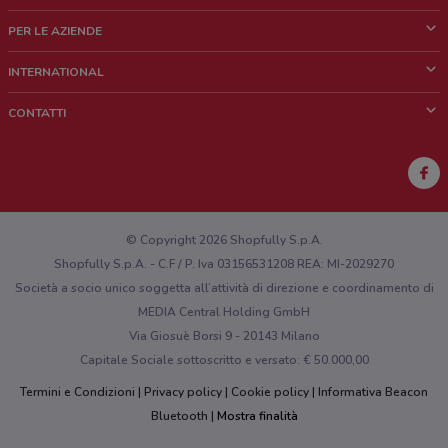
Cos'è DoveConviene
PER LE AZIENDE
Chi siamo
Cosa facciamo
INTERNATIONAL
News e media
Richieste commerciali e marketing
Brazil
CONTATTI
Lavora con noi
Mexico
Segnalazione punto vendita
France
Segnalazione Volantino
Australia
Hai un malfunzionamento sul web o sull'app?
New Zealand
© Copyright 2026 Shopfully S.p.A.
Shopfully S.p.A. - C.F / P. Iva 03156531208 REA: MI-2029270
Società a socio unico soggetta all’attività di direzione e coordinamento di
MEDIA Central Holding GmbH
Via Giosuè Borsi 9 - 20143 Milano
Capitale Sociale sottoscritto e versato: € 50.000,00
Termini e Condizioni
Privacy policy
Cookie policy
Informativa Beacon
Bluetooth
Mostra finalità