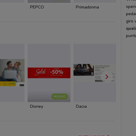
speri
PEPCO
Primadonna
Oltre
pedal
giro 
qual
punto
NUOVO
Disney
Dacia
Cam