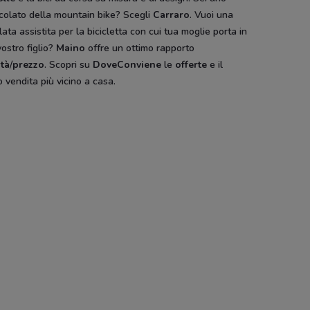
colato della mountain bike? Scegli
Carraro
. Vuoi una
Camicissima
Pull and Bear
Antony
ata assistita per la bicicletta con cui tua moglie porta in
vostro figlio?
Maino
offre un ottimo rapporto
ità
/
prezzo
. Scopri su
DoveConviene
le
offerte
e il
 vendita più vicino a casa.
Cam
Pali