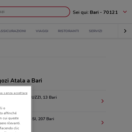
Sei qui:
Bari - 70121
ASSICURAZIONI
VIAGGI
RISTORANTI
SERVIZI
ozi Atala a Bari
ua senza accettare
VIA G.CAPRUZZI, 13 Bari
506 m
li o
nto affinché
in cui queste
VIA DE ROSSI, 207 Bari
ere rilevanti.
1.1 km
 facendo clic