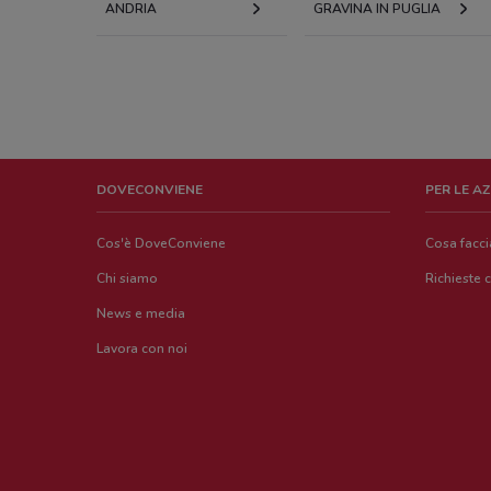
ANDRIA
GRAVINA IN PUGLIA
DOVECONVIENE
PER LE A
Cos'è DoveConviene
Cosa facc
Chi siamo
Richieste 
News e media
Lavora con noi