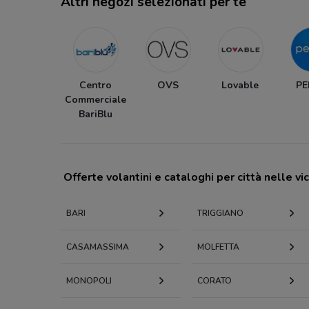
Altri negozi selezionati per te
Centro
OVS
Lovable
P
Commerciale
BariBlu
Offerte volantini e cataloghi per città nelle vi
BARI
TRIGGIANO
CASAMASSIMA
MOLFETTA
MONOPOLI
CORATO