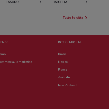
FASANO
BARLETTA
Tutte le città
ZIENDE
INTERNATIONAL
iamo
Brazil
commerciali e marketing
Mexico
France
Australia
New Zealand