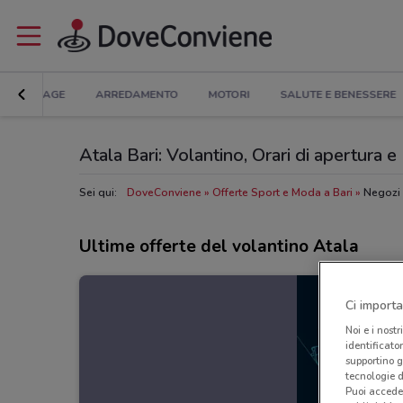
BRICOLAGE
ARREDAMENTO
MOTORI
SALUTE E BENESSERE
Atala Bari: Volantino, Orari di apertura e 
Sei qui:
DoveConviene
Offerte Sport e Moda a Bari
Negozi 
Ultime offerte del volantino Atala
Ci importa
Noi e i nostr
identificato
supportino g
tecnologie d
Puoi accede