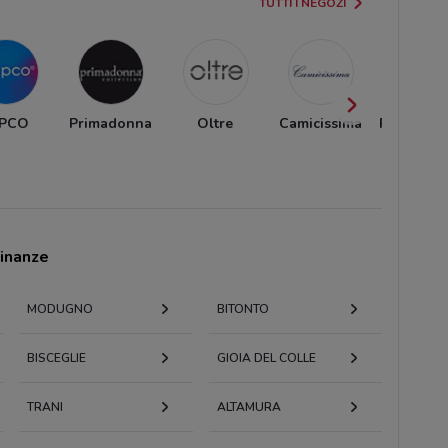
TUTTI I NEGOZI
EPCO
Primadonna
Oltre
Camicissima
Pull and 
cinanze
MODUGNO
BITONTO
BISCEGLIE
GIOIA DEL COLLE
TRANI
ALTAMURA