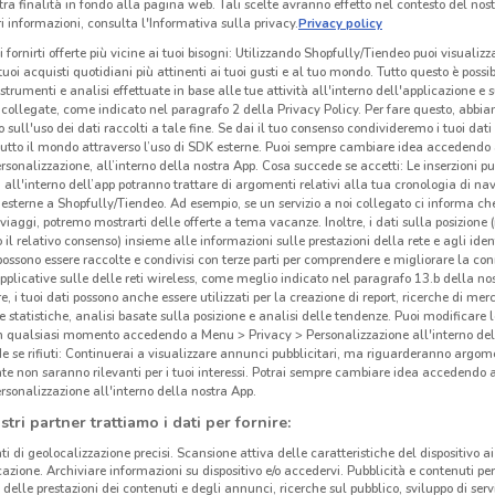
tra finalità in fondo alla pagina web. Tali scelte avranno effetto nel contesto del nost
 informazioni, consulta l'Informativa sulla privacy.
Privacy policy
i fornirti offerte più vicine ai tuoi bisogni: Utilizzando Shopfully/Tiendeo puoi visualizz
i tuoi acquisti quotidiani più attinenti ai tuoi gusti e al tuo mondo. Tutto questo è possi
 strumenti e analisi effettuate in base alle tue attività all'interno dell'applicazione e 
collegate, come indicato nel paragrafo 2 della Privacy Policy. Per fare questo, abbi
 sull'uso dei dati raccolti a tale fine. Se dai il tuo consenso condivideremo i tuoi dati
tutto il mondo attraverso l’uso di SDK esterne. Puoi sempre cambiare idea accedend
rsonalizzazione, all’interno della nostra App. Cosa succede se accetti: Le inserzioni pu
i all'interno dell’app potranno trattare di argomenti relativi alla tua cronologia di na
esterne a Shopfully/Tiendeo. Ad esempio, se un servizio a noi collegato ci informa ch
i viaggi, potremo mostrarti delle offerte a tema vacanze. Inoltre, i dati sulla posizione 
o il relativo consenso) insieme alle informazioni sulle prestazioni della rete e agli ident
 possono essere raccolte e condivisi con terze parti per comprendere e migliorare la conn
pplicative sulle delle reti wireless, come meglio indicato nel paragrafo 13.b della no
507 m
re, i tuoi dati possono anche essere utilizzati per la creazione di report, ricerche di mer
 e statistiche, analisi basate sulla posizione e analisi delle tendenze. Puoi modificare l
in qualsiasi momento accedendo a Menu > Privacy > Personalizzazione all'interno del
Ata
 se rifiuti: Continuerai a visualizzare annunci pubblicitari, ma riguarderanno argome
te non saranno rilevanti per i tuoi interessi. Potrai sempre cambiare idea accedendo
rsonalizzazione all'interno della nostra App.
Atal
stri partner trattiamo i dati per fornire:
e un’
ti di geolocalizzazione precisi. Scansione attiva delle caratteristiche del dispositivo ai 
proge
icazione. Archiviare informazioni su dispositivo e/o accedervi. Pubblicità e contenuti per
termi
delle prestazioni dei contenuti e degli annunci, ricerche sul pubblico, sviluppo di servi