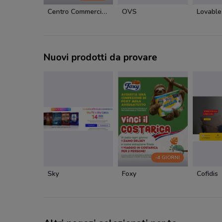
Centro Commerciale BariBlu
OVS
Lovable
Nuovi prodotti da provare
-4 GIORNI
Sky
Foxy
Cofidis