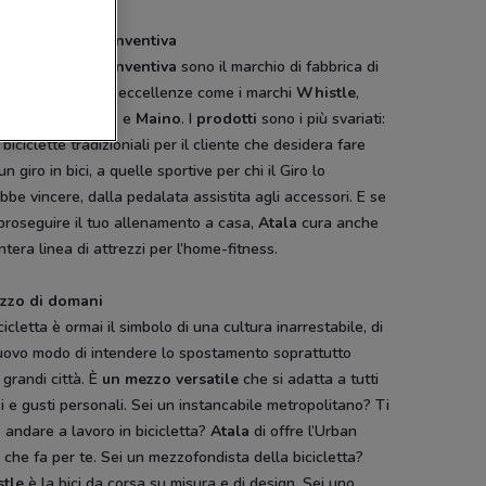
tà Creatività e Inventiva
ità
Creatività
e
Inventiva
sono il marchio di fabbrica di
a
che comprende eccellenze come i marchi
Whistle
,
aro
,
UmbertoDei
e
Maino
. I
prodotti
sono i più svariati:
 biciclette tradizioniali per il cliente che desidera fare
un giro in bici, a quelle sportive per chi il Giro lo
bbe vincere, dalla pedalata assistita agli accessori. E se
proseguire il tuo allenamento a casa,
Atala
cura anche
ntera linea di attrezzi per l’home-fitness.
ezzo di domani
cicletta è ormai il simbolo di una cultura inarrestabile, di
uovo modo di intendere lo spostamento soprattutto
 grandi città. È
un
mezzo
versatile
che si adatta a tutti
si e gusti personali. Sei un instancabile metropolitano? Ti
 andare a lavoro in bicicletta?
Atala
di offre l’Urban
 che fa per te. Sei un mezzofondista della bicicletta?
SCADE OGGI
tle
è la bici da corsa su misura e di design. Sei uno