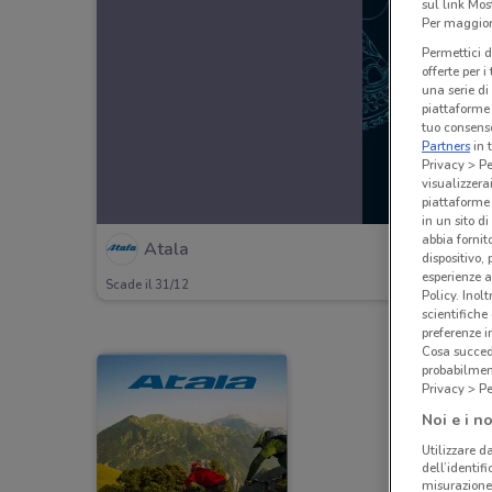
sul link Mos
Per maggiori
Permettici d
offerte per 
una serie di
piattaforme 
tuo consenso
Partners
in 
Privacy > Pe
visualizzera
piattaforme 
in un sito d
abbia fornit
Atala
dispositivo,
esperienze a
Scade il 31/12
Policy. Inolt
scientifiche
preferenze 
Cosa succede
probabilmen
Privacy > Pe
Noi e i no
Utilizzare da
dell’identif
misurazione 