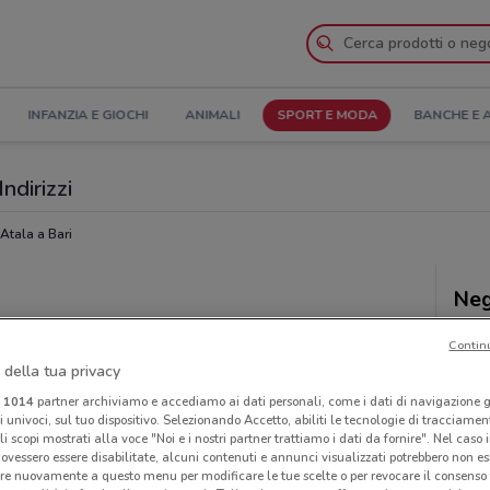
INFANZIA E GIOCHI
ANIMALI
SPORT E MODA
BANCHE E 
Indirizzi
Atala a Bari
Neg
Contin
 della tua privacy
i
1014
partner archiviamo e accediamo ai dati personali, come i dati di navigazione g
ri univoci, sul tuo dispositivo. Selezionando Accetto, abiliti le tecnologie di tracciame
li scopi mostrati alla voce "Noi e i nostri partner trattiamo i dati da fornire". Nel caso 
ovessero essere disabilitate, alcuni contenuti e annunci visualizzati potrebbero non ess
re nuovamente a questo menu per modificare le tue scelte o per revocare il consenso