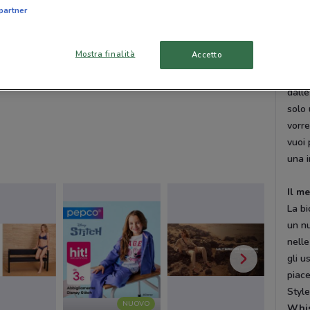
partner
Quali
Qual
Mostra finalità
Accetto
Atal
Carr
dalle
solo 
vorre
vuoi 
una i
Il m
La bi
un n
nelle
gli u
piace
Style
NUOVO
Whis