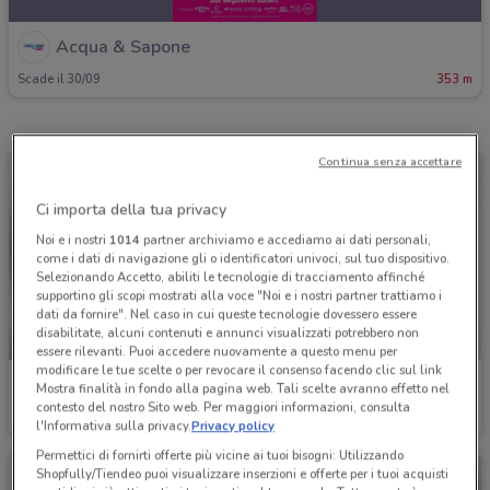
Acqua & Sapone
Scade il 30/09
353 m
Continua senza accettare
Ci importa della tua privacy
Noi e i nostri
1014
partner archiviamo e accediamo ai dati personali,
come i dati di navigazione gli o identificatori univoci, sul tuo dispositivo.
Selezionando Accetto, abiliti le tecnologie di tracciamento affinché
supportino gli scopi mostrati alla voce "Noi e i nostri partner trattiamo i
dati da fornire". Nel caso in cui queste tecnologie dovessero essere
disabilitate, alcuni contenuti e annunci visualizzati potrebbero non
-4 GIORNI
essere rilevanti. Puoi accedere nuovamente a questo menu per
modificare le tue scelte o per revocare il consenso facendo clic sul link
Acqua & Sapone
Acqua & Sapone
Mostra finalità in fondo alla pagina web. Tali scelte avranno effetto nel
contesto del nostro Sito web. Per maggiori informazioni, consulta
Scade mercoledì
353 m
Scade il 16/08
353 m
l'Informativa sulla privacy.
Privacy policy
Permettici di fornirti offerte più vicine ai tuoi bisogni: Utilizzando
Shopfully/Tiendeo puoi visualizzare inserzioni e offerte per i tuoi acquisti