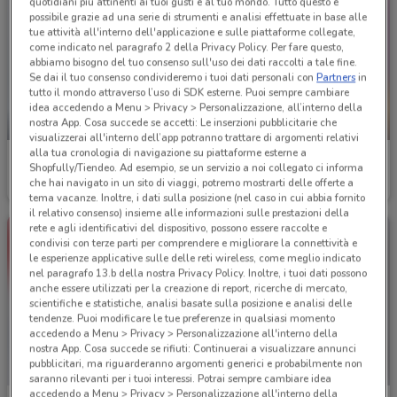
quotidiani più attinenti ai tuoi gusti e al tuo mondo. Tutto questo è
possibile grazie ad una serie di strumenti e analisi effettuate in base alle
tue attività all'interno dell'applicazione e sulle piattaforme collegate,
come indicato nel paragrafo 2 della Privacy Policy. Per fare questo,
abbiamo bisogno del tuo consenso sull'uso dei dati raccolti a tale fine.
Se dai il tuo consenso condivideremo i tuoi dati personali con
Partners
in
tutto il mondo attraverso l’uso di SDK esterne. Puoi sempre cambiare
idea accedendo a Menu > Privacy > Personalizzazione, all’interno della
nostra App. Cosa succede se accetti: Le inserzioni pubblicitarie che
SCADE OGGI
-4 GIORNI
visualizzerai all'interno dell’app potranno trattare di argomenti relativi
alla tua cronologia di navigazione su piattaforme esterne a
Acqua & Sapone
Acqua & Sapone
Shopfully/Tiendeo. Ad esempio, se un servizio a noi collegato ci informa
che hai navigato in un sito di viaggi, potremo mostrarti delle offerte a
Scade oggi
353 m
Scade mercoledì
353 m
tema vacanze. Inoltre, i dati sulla posizione (nel caso in cui abbia fornito
il relativo consenso) insieme alle informazioni sulle prestazioni della
rete e agli identificativi del dispositivo, possono essere raccolte e
condivisi con terze parti per comprendere e migliorare la connettività e
le esperienze applicative sulle delle reti wireless, come meglio indicato
nel paragrafo 13.b della nostra Privacy Policy. Inoltre, i tuoi dati possono
anche essere utilizzati per la creazione di report, ricerche di mercato,
scientifiche e statistiche, analisi basate sulla posizione e analisi delle
tendenze. Puoi modificare le tue preferenze in qualsiasi momento
accedendo a Menu > Privacy > Personalizzazione all'interno della
nostra App. Cosa succede se rifiuti: Continuerai a visualizzare annunci
pubblicitari, ma riguarderanno argomenti generici e probabilmente non
saranno rilevanti per i tuoi interessi. Potrai sempre cambiare idea
accedendo a Menu > Privacy > Personalizzazione all'interno della