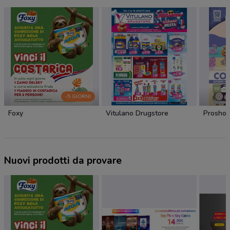
-5 GIORNI
Foxy
Vitulano Drugstore
Prosho
Nuovi prodotti da provare