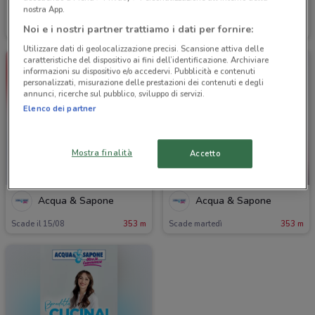
Acqua & Sapone
Acqua & Sapone
nostra App.
Noi e i nostri partner trattiamo i dati per fornire:
Scade il 15/08
353 m
Scade il 02/09
353 m
Utilizzare dati di geolocalizzazione precisi. Scansione attiva delle
caratteristiche del dispositivo ai fini dell’identificazione. Archiviare
informazioni su dispositivo e/o accedervi. Pubblicità e contenuti
personalizzati, misurazione delle prestazioni dei contenuti e degli
annunci, ricerche sul pubblico, sviluppo di servizi.
Elenco dei partner
Mostra finalità
Accetto
-3 GIORNI
Acqua & Sapone
Acqua & Sapone
Scade il 15/08
353 m
Scade martedì
353 m