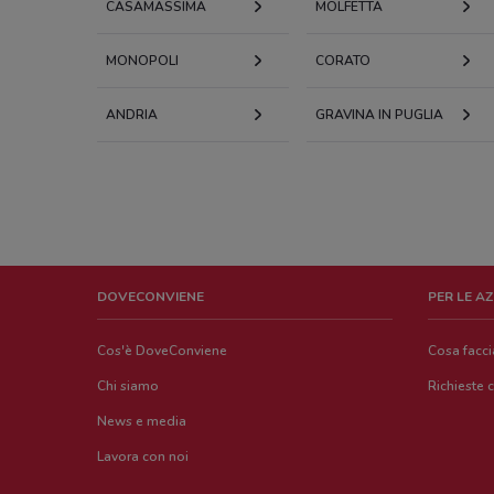
CASAMASSIMA
MOLFETTA
MONOPOLI
CORATO
ANDRIA
GRAVINA IN PUGLIA
DOVECONVIENE
PER LE A
Cos'è DoveConviene
Cosa facc
Chi siamo
Richieste 
News e media
Lavora con noi