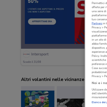
Permettici d
offerte per 
una serie di
piattaforme 
tuo consenso
Partners
in 
Privacy > Pe
visualizzera
piattaforme 
in un sito d
abbia fornit
dispositivo,
esperienze a
Intersport
Policy. Inolt
scientifiche
Scade il 31/08
preferenze 
Cosa succede
probabilmen
Privacy > Pe
Altri volantini nelle vicinanze
Noi e i no
Utilizzare da
dell’identif
misurazione 
Elenco dei 