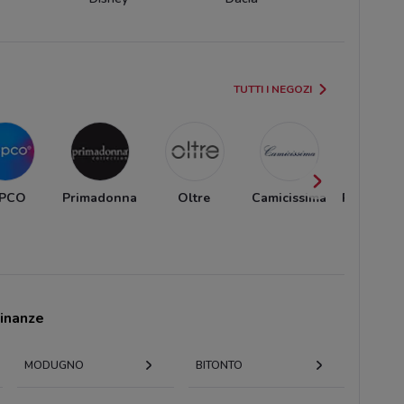
TUTTI I NEGOZI
EPCO
Primadonna
Oltre
Camicissima
Pull and 
cinanze
MODUGNO
BITONTO