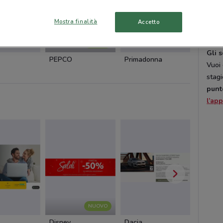
perso
nego
Mostra finalità
Accetto
liber
NUOVO
Gli 
PEPCO
Primadonna
Oltre
Vuoi 
stagi
punt
l’ap
NUOVO
Disney
Dacia
Cam