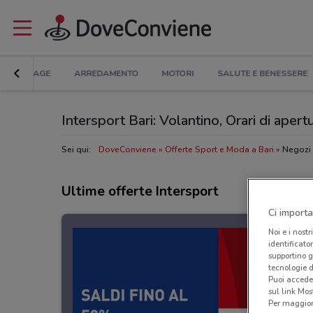
BRICOLAGE
ARREDAMENTO
MOTORI
SALUTE E BENESSERE
Intersport Bari: Volantino, Orari di apertu
Sei qui:
DoveConviene
Offerte Sport e Moda a Bari
Negozi 
Ultime offerte Intersport
Ci importa
Noi e i nostr
identificato
supportino g
tecnologie d
Puoi accede
sul link Mos
Per maggiori