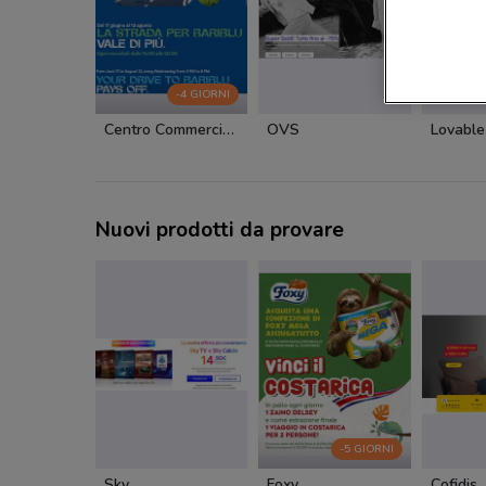
-4 GIORNI
Centro Commerciale BariBlu
OVS
Lovable
Nuovi prodotti da provare
-5 GIORNI
Sky
Foxy
Cofidis