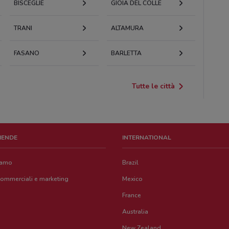
BISCEGLIE
GIOIA DEL COLLE
TRANI
ALTAMURA
FASANO
BARLETTA
Tutte le città
ZIENDE
INTERNATIONAL
iamo
Brazil
commerciali e marketing
Mexico
France
Australia
New Zealand