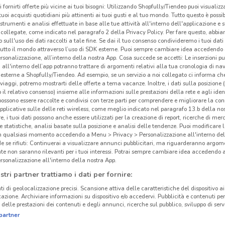
i fornirti offerte più vicine ai tuoi bisogni: Utilizzando Shopfully/Tiendeo puoi visualizz
i tuoi acquisti quotidiani più attinenti ai tuoi gusti e al tuo mondo. Tutto questo è possi
 strumenti e analisi effettuate in base alle tue attività all'interno dell'applicazione e 
collegate, come indicato nel paragrafo 2 della Privacy Policy. Per fare questo, abbi
 sull'uso dei dati raccolti a tale fine. Se dai il tuo consenso condivideremo i tuoi dati
Int
tutto il mondo attraverso l’uso di SDK esterne. Puoi sempre cambiare idea accedend
rsonalizzazione, all’interno della nostra App. Cosa succede se accetti: Le inserzioni pu
i all'interno dell’app potranno trattare di argomenti relativi alla tua cronologia di na
Inte
esterne a Shopfully/Tiendeo. Ad esempio, se un servizio a noi collegato ci informa ch
i viaggi, potremo mostrarti delle offerte a tema vacanze. Inoltre, i dati sulla posizione 
attre
o il relativo consenso) insieme alle informazioni sulle prestazioni della rete e agli ident
uno s
 possono essere raccolte e condivisi con terze parti per comprendere e migliorare la conn
pplicative sulle delle reti wireless, come meglio indicato nel paragrafo 13.b della no
baske
re, i tuoi dati possono anche essere utilizzati per la creazione di report, ricerche di mer
offre
 e statistiche, analisi basate sulla posizione e analisi delle tendenze. Puoi modificare l
6.6 km
prezz
in qualsiasi momento accedendo a Menu > Privacy > Personalizzazione all'interno del
 se rifiuti: Continuerai a visualizzare annunci pubblicitari, ma riguarderanno argome
sul s
te non saranno rilevanti per i tuoi interessi. Potrai sempre cambiare idea accedendo
rsonalizzazione all'interno della nostra App.
Il m
stri partner trattiamo i dati per fornire:
Da
I
ti di geolocalizzazione precisi. Scansione attiva delle caratteristiche del dispositivo ai 
sport
icazione. Archiviare informazioni su dispositivo e/o accedervi. Pubblicità e contenuti per
delle prestazioni dei contenuti e degli annunci, ricerche sul pubblico, sviluppo di servi
allen
partner
pales