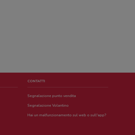
CONTATTI
Segnalazione punto vendita
Segnalazione Volantino
Hai un malfunzionamento sul web o sull'app?