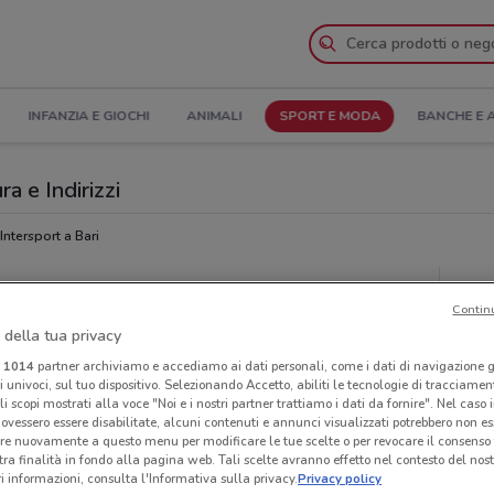
INFANZIA E GIOCHI
ANIMALI
SPORT E MODA
BANCHE E 
ra e Indirizzi
Intersport a Bari
Neg
Contin
 della tua privacy
i
1014
partner archiviamo e accediamo ai dati personali, come i dati di navigazione g
ri univoci, sul tuo dispositivo. Selezionando Accetto, abiliti le tecnologie di tracciame
li scopi mostrati alla voce "Noi e i nostri partner trattiamo i dati da fornire". Nel caso 
ovessero essere disabilitate, alcuni contenuti e annunci visualizzati potrebbero non ess
re nuovamente a questo menu per modificare le tue scelte o per revocare il consenso
tra finalità in fondo alla pagina web. Tali scelte avranno effetto nel contesto del nost
 informazioni, consulta l'Informativa sulla privacy.
Privacy policy