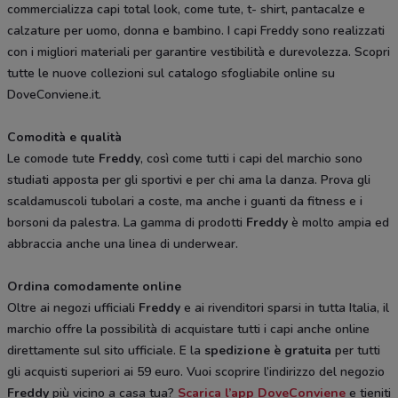
commercializza capi total look, come tute, t- shirt, pantacalze e
calzature per uomo, donna e bambino. I capi Freddy sono realizzati
con i migliori materiali per garantire vestibilità e durevolezza. Scopri
tutte le nuove collezioni sul catalogo sfogliabile online su
DoveConviene.it.
Comodità e qualità
Le comode tute
Freddy
, così come tutti i capi del marchio sono
studiati apposta per gli sportivi e per chi ama la danza. Prova gli
scaldamuscoli tubolari a coste, ma anche i guanti da fitness e i
borsoni da palestra. La gamma di prodotti
Freddy
è molto ampia ed
abbraccia anche una linea di underwear.
Ordina comodamente online
Oltre ai negozi ufficiali
Freddy
e ai rivenditori sparsi in tutta Italia, il
marchio offre la possibilità di acquistare tutti i capi anche online
direttamente sul sito ufficiale. E la
spedizione è gratuita
per tutti
gli acquisti superiori ai 59 euro. Vuoi scoprire l’indirizzo del negozio
Freddy
più vicino a casa tua?
Scarica l’app DoveConviene
e tieniti