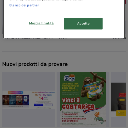
Elenco dei partner
Mostra finalità
Accetto
-5 GIORNI
Centro Commerciale BariBlu
OVS
Lovable
Nuovi prodotti da provare