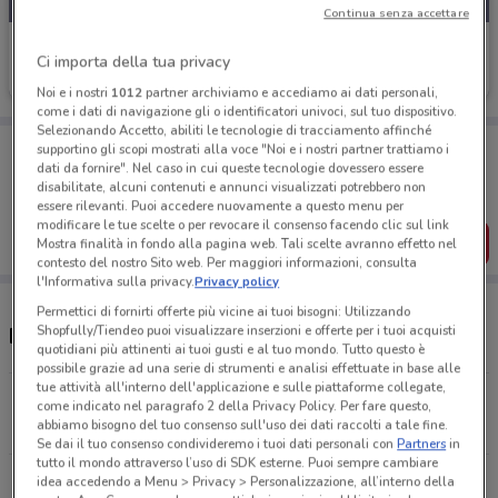
Continua senza accettare
Freddy
Ci importa della tua privacy
Scade il 22/09
745 m
Noi e i nostri
1012
partner archiviamo e accediamo ai dati personali,
come i dati di navigazione gli o identificatori univoci, sul tuo dispositivo.
Selezionando Accetto, abiliti le tecnologie di tracciamento affinché
Porta DoveConviene sempre con te!
supportino gli scopi mostrati alla voce "Noi e i nostri partner trattiamo i
Puoi trovare le migliori offerte dei negozi vicino a te,
dati da fornire". Nel caso in cui queste tecnologie dovessero essere
salvarle e creare la tua lista del risparmio, comodamente
disabilitate, alcuni contenuti e annunci visualizzati potrebbero non
dal tuo cellulare.
essere rilevanti. Puoi accedere nuovamente a questo menu per
modificare le tue scelte o per revocare il consenso facendo clic sul link
SCARICA L’APP
Mostra finalità in fondo alla pagina web. Tali scelte avranno effetto nel
contesto del nostro Sito web. Per maggiori informazioni, consulta
l'Informativa sulla privacy.
Privacy policy
Permettici di fornirti offerte più vicine ai tuoi bisogni: Utilizzando
Shopfully/Tiendeo puoi visualizzare inserzioni e offerte per i tuoi acquisti
Negozi Freddy a Bari
quotidiani più attinenti ai tuoi gusti e al tuo mondo. Tutto questo è
possibile grazie ad una serie di strumenti e analisi effettuate in base alle
tue attività all'interno dell'applicazione e sulle piattaforme collegate,
Via Mulinetti, 5 Andria
come indicato nel paragrafo 2 della Privacy Policy. Per fare questo,
abbiamo bisogno del tuo consenso sull'uso dei dati raccolti a tale fine.
744 m
Se dai il tuo consenso condivideremo i tuoi dati personali con
Partners
in
tutto il mondo attraverso l’uso di SDK esterne. Puoi sempre cambiare
Via G. Di Scanno, 36 Bari
idea accedendo a Menu > Privacy > Personalizzazione, all’interno della