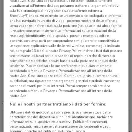
nostra App. Cosa succede se accetti: Le inserzioni pubblicitarie che
836 m
visualizzerai all'interno dell’app potranno trattare di argomenti relativi
alla tua cronologia di navigazione su piattaforme esterne a
Shopfully/Tiendeo. Ad esempio, se un servizio a noi collegato ci informa
Via C.Colombo, 79 Bari
che hai navigato in un sito di viaggi, potremo mostrarti delle offerte a
1.3 km
tema vacanze. Inoltre, i dati sulla posizione (nel caso in cui abbia fornito
il relativo consenso) insieme alle informazioni sulle prestazioni della
rete e agli identificativi del dispositivo, possono essere raccolte e
Via Grazzi Soncini, 70 Bari
condivisi con terze parti per comprendere e migliorare la connettività e
4.3 km
le esperienze applicative sulle delle reti wireless, come meglio indicato
nel paragrafo 13.b della nostra Privacy Policy. Inoltre, i tuoi dati possono
anche essere utilizzati per la creazione di report, ricerche di mercato,
Via Luppi Menotti, 13 Bari
scientifiche e statistiche, analisi basate sulla posizione e analisi delle
tendenze. Puoi modificare le tue preferenze in qualsiasi momento
4.6 km
accedendo a Menu > Privacy > Personalizzazione all'interno della
nostra App. Cosa succede se rifiuti: Continuerai a visualizzare annunci
pubblicitari, ma riguarderanno argomenti generici e probabilmente non
Tutti i negozi Freddy
saranno rilevanti per i tuoi interessi. Potrai sempre cambiare idea
accedendo a Menu > Privacy > Personalizzazione all'interno della
nostra App.
Altri volantini nelle vicinanze
Noi e i nostri partner trattiamo i dati per fornire:
Utilizzare dati di geolocalizzazione precisi. Scansione attiva delle
caratteristiche del dispositivo ai fini dell’identificazione. Archiviare
informazioni su dispositivo e/o accedervi. Pubblicità e contenuti
personalizzati, misurazione delle prestazioni dei contenuti e degli
annunci, ricerche sul pubblico, sviluppo di servizi.