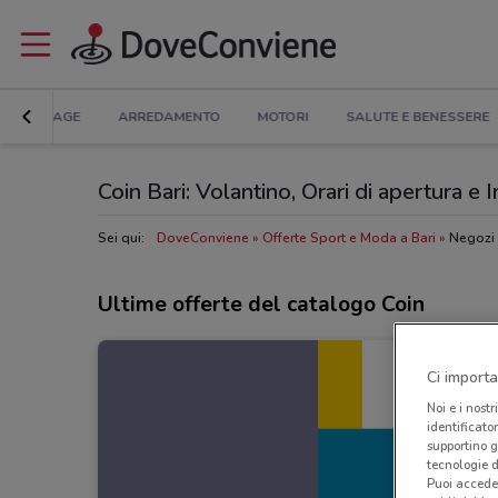
BRICOLAGE
ARREDAMENTO
MOTORI
SALUTE E BENESSERE
Coin Bari: Volantino, Orari di apertura e In
Sei qui:
DoveConviene
Offerte Sport e Moda a Bari
Negozi 
Ultime offerte del catalogo Coin
Ci importa
Noi e i nostr
identificato
supportino g
tecnologie d
Puoi accede