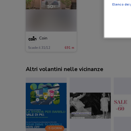
Elenco dei 
Coin
Scade il 31/12
691 m
Altri volantini nelle vicinanze
-5 GIORNI