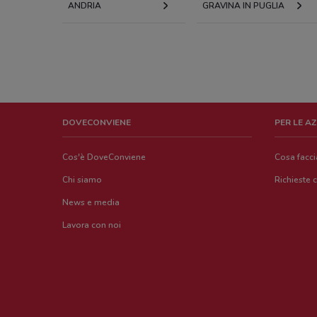
ANDRIA
GRAVINA IN PUGLIA
DOVECONVIENE
PER LE A
Cos'è DoveConviene
Cosa facc
Chi siamo
Richieste 
News e media
Lavora con noi