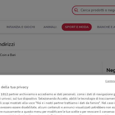
INFANZIA E GIOCHI
ANIMALI
SPORT E MODA
BANCHE E 
dirizzi
Coin a Bari
Neg
Contin
 della tua privacy
i
1012
partner archiviamo e accediamo ai dati personali, come i dati di navigazione g
ri univoci, sul tuo dispositivo. Selezionando Accetto, abiliti le tecnologie di tracciame
li scopi mostrati alla voce "Noi e i nostri partner trattiamo i dati da fornire". Nel caso 
ovessero essere disabilitate, alcuni contenuti e annunci visualizzati potrebbero non ess
re nuovamente a questo menu per modificare le tue scelte o per revocare il consenso