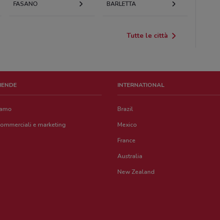
FASANO
BARLETTA
Tutte le città
ZIENDE
INTERNATIONAL
iamo
Brazil
commerciali e marketing
Mexico
France
Australia
New Zealand