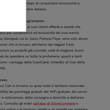
 permesso nel tempo di conquistare l’esclusività in
o departament store italiano.
, i negozi di abbigliamento
presenta sempre ai suoi clienti
offerte
e
sconti
che
ano per convenienza ed esclusività dei suoi marchi.
, Desigual, Liu Jo, Geox, Patrizia Pepe, sono solo alcuni
orner che si trovano all’interno dei
negozi Coin
.
zioni su prodotti già scontati, saldi di stagione, buoni
ali da spendere su tutta la profumeria, questi e tanti
 sono i vantaggi della
CoinCard
, richiedilo al Coin della
ittà.
casa
ozi Coin si trovano su quasi tutto il territorio nazionale.
fitta dei parcheggi gratuiti, del WiFi gratuito, dei servizi
r e ristorazione, della consegna a domicilio e dell’area
ss. Consulta gli
orari
sull'app di DoveConviene
e
-2 GIORNI
sta online o in negozio i mobili e gli oggetti per arredare