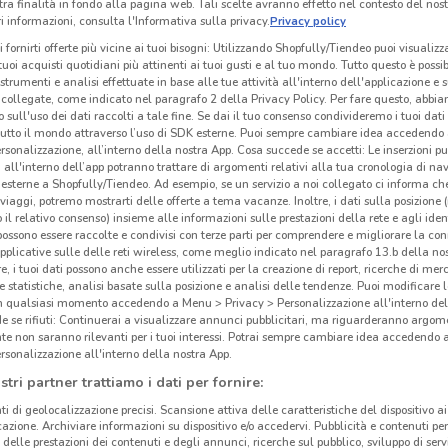
tra finalità in fondo alla pagina web. Tali scelte avranno effetto nel contesto del nost
 informazioni, consulta l'Informativa sulla privacy.
Privacy policy
i fornirti offerte più vicine ai tuoi bisogni: Utilizzando Shopfully/Tiendeo puoi visualizz
i tuoi acquisti quotidiani più attinenti ai tuoi gusti e al tuo mondo. Tutto questo è possi
 strumenti e analisi effettuate in base alle tue attività all'interno dell'applicazione e 
collegate, come indicato nel paragrafo 2 della Privacy Policy. Per fare questo, abbi
 sull'uso dei dati raccolti a tale fine. Se dai il tuo consenso condivideremo i tuoi dati
tutto il mondo attraverso l’uso di SDK esterne. Puoi sempre cambiare idea accedend
rsonalizzazione, all’interno della nostra App. Cosa succede se accetti: Le inserzioni pu
i all'interno dell’app potranno trattare di argomenti relativi alla tua cronologia di na
esterne a Shopfully/Tiendeo. Ad esempio, se un servizio a noi collegato ci informa ch
i viaggi, potremo mostrarti delle offerte a tema vacanze. Inoltre, i dati sulla posizione 
o il relativo consenso) insieme alle informazioni sulle prestazioni della rete e agli ident
 possono essere raccolte e condivisi con terze parti per comprendere e migliorare la conn
pplicative sulle delle reti wireless, come meglio indicato nel paragrafo 13.b della no
691 m
re, i tuoi dati possono anche essere utilizzati per la creazione di report, ricerche di mer
 e statistiche, analisi basate sulla posizione e analisi delle tendenze. Puoi modificare l
in qualsiasi momento accedendo a Menu > Privacy > Personalizzazione all'interno del
Coi
 se rifiuti: Continuerai a visualizzare annunci pubblicitari, ma riguarderanno argome
te non saranno rilevanti per i tuoi interessi. Potrai sempre cambiare idea accedendo
rsonalizzazione all'interno della nostra App.
Coi
stri partner trattiamo i dati per fornire:
abbig
ti di geolocalizzazione precisi. Scansione attiva delle caratteristiche del dispositivo ai 
Tutto
icazione. Archiviare informazioni su dispositivo e/o accedervi. Pubblicità e contenuti per
vasto
delle prestazioni dei contenuti e degli annunci, ricerche sul pubblico, sviluppo di servi