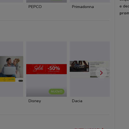
e de
PEPCO
Primadonna
Oltre
prom
NUOVO
Disney
Dacia
Cam