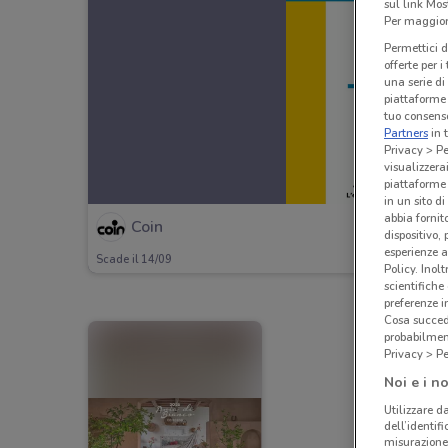
sul link Mos
Per maggiori
Permettici d
offerte per 
una serie di
piattaforme 
tuo consenso
Partners
in 
Privacy > Pe
visualizzera
piattaforme 
in un sito d
abbia fornit
Coin
dispositivo,
esperienze a
Scade il 14/09
Policy. Inolt
scientifiche
preferenze 
Cosa succede
probabilmen
Privacy > Pe
Noi e i no
Utilizzare da
dell’identif
misurazione 