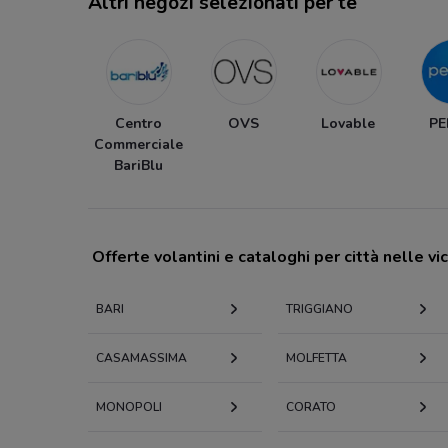
Altri negozi selezionati per te
Centro
OVS
Lovable
P
Commerciale
BariBlu
Offerte volantini e cataloghi per città nelle vi
BARI
TRIGGIANO
CASAMASSIMA
MOLFETTA
MONOPOLI
CORATO