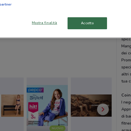
hanno
partner
quant
Mostra finalità
Accetto
Coin
Coin 
spicc
Mango
dei c
Promo
speci
altri
tua c
Coin
I neg
Appro
di ba
fitne
NUOVO
acqui