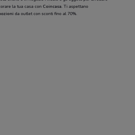
corare la tua casa con
Coincasa
. Ti aspettano
Camicissima
Pull and Bear
Antony
ozioni
da outlet con sconti fino al 70%.
Cam
Pali