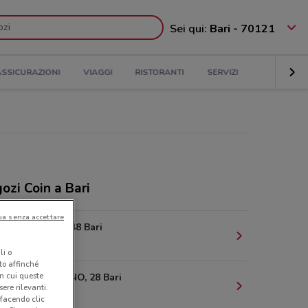
Sei qui:
Bari - 70121
ASSICURAZIONI
VIAGGI
RISTORANTI
SERVIZI
ozi Coin a Bari
ua senza accettare
Via Argiro 48 Bari
690 m
li o
nto affinché
in cui queste
VIA SPARANO, 28 Bari
ere rilevanti.
796 m
 facendo clic