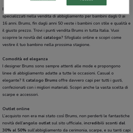
Brums
è la catena di negozi monomarca e rivenditori autorizzati
specializzati nella vendita di abbigliamento per bambini dagli 0 ai
16 anni. Brums, fin dagli anni 50 veste i bambini con stile e qualità e
il giusto prezzo. Trovi i punti vendita Brums in tutta Italia. Vuoi
scoprire le novità del
catalogo
? Sfoglialo online e scopri come
vestire il tuo bambino nella prossima stagione.
Comodità ed eleganza
I designer Brums sono sempre attenti alle mode e propongono
linee di abbigliamento adatte a tutte le occasioni. Casual o
elegante? Il
catalogo Brums
offre davvero capi per tutti i gusti,
confezionati con i migliori materiali. Scopri anche la vasta scelta di
scarpe e accessori.
Outlet online
L’acquisto non era mai stato così Brums, non perderti le fantastiche
novità dell’
angolo outlet
sul sito ufficiale,
incredibili sconti dal
30% al 50%
sull’abbigliamento da cerimonia, scarpe, e su tanti capi