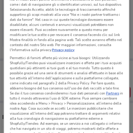
come i dati di navigazione gli o identificatori univoci, sul tuo dispositivo.
Selezionando Accetto, abiliti le tecnologie di tracciamento affinché
supportino gli scopi mostrati alla voce "Noi e i nostri partner trattiamo i
dati da fornire". Nel caso in cui queste tecnologie dovessero essere
Ci dispiace, al momento non abbiamo pubblicato
disabilitate, alcuni contenuti e annunci visualizzati potrebbero non
essere rilevanti. Puoi accedere nuovamente a questo menu per
volantini nella tua zona. Riprova più tardi.
modificare le tue scelte o per revocare il consenso facendo clic sul link
Mostra finalità in fondo alla pagina web. Tali scelte avranno effetto nel
contesto del nostro Sito web. Per maggiori informazioni, consulta
l'Informativa sulla privacy.
Privacy policy
Permettici di fornirti offerte più vicine ai tuoi bisogni: Utilizzando
Shopfully/Tiendeo puoi visualizzare inserzioni e offerte per i tuoi acquisti
Porta DoveConviene sempre con te!
quotidiani più attinenti ai tuoi gusti e al tuo mondo. Tutto questo è
Puoi trovare le migliori offerte dei negozi vicino a te,
possibile grazie ad una serie di strumenti e analisi effettuate in base alle
salvarle e creare la tua lista del risparmio, comodamente
tue attività all'interno dell'applicazione e sulle piattaforme collegate,
dal tuo cellulare.
come indicato nel paragrafo 2 della Privacy Policy. Per fare questo,
abbiamo bisogno del tuo consenso sull'uso dei dati raccolti a tale fine.
SCARICA L’APP
Se dai il tuo consenso condivideremo i tuoi dati personali con
Partners
in
tutto il mondo attraverso l’uso di SDK esterne. Puoi sempre cambiare
idea accedendo a Menu > Privacy > Personalizzazione, all’interno della
nostra App. Cosa succede se accetti: Le inserzioni pubblicitarie che
visualizzerai all'interno dell’app potranno trattare di argomenti relativi
Negozi Brums a Bagheria
alla tua cronologia di navigazione su piattaforme esterne a
Shopfully/Tiendeo. Ad esempio, se un servizio a noi collegato ci informa
che hai navigato in un sito di viaggi, potremo mostrarti delle offerte a