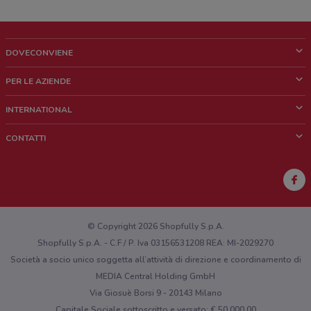
DOVECONVIENE
Cos'è DoveConviene
PER LE AZIENDE
Chi siamo
Cosa facciamo
INTERNATIONAL
News e media
Richieste commerciali e marketing
Brazil
CONTATTI
Lavora con noi
Mexico
Segnalazione punto vendita
France
Segnalazione Volantino
Australia
Hai un malfunzionamento sul web o sull'app?
New Zealand
© Copyright 2026 Shopfully S.p.A.
Shopfully S.p.A. - C.F / P. Iva 03156531208 REA: MI-2029270
Società a socio unico soggetta all’attività di direzione e coordinamento di
MEDIA Central Holding GmbH
Via Giosuè Borsi 9 - 20143 Milano
Capitale Sociale sottoscritto e versato: € 50.000,00