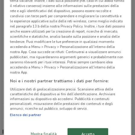
tema vacanze. Inoltre, i dati sulla posizione (nel caso in cui abbia fornito
Viale Europa, 540 Misilmeri
il relativo consenso) insieme alle informazioni sulle prestazioni della
7.7 km
APERTO
rete e agli identificativi del dispositivo, possono essere raccolte e
condivisi con terze parti per comprendere e migliorare la connettività e
le esperienze applicative sulle delle reti wireless, come meglio indicato
Via Libertà, 97/99 Palermo
nel paragrafo 13.b della nostra Privacy Policy. Inoltre, i tuoi dati possono
15.2 km
APERTO
anche essere utilizzati per la creazione di report, ricerche di mercato,
scientifiche e statistiche, analisi basate sulla posizione e analisi delle
tendenze. Puoi modificare le tue preferenze in qualsiasi momento
Via Nunzio Morello, 20/M-L Palermo
accedendo a Menu > Privacy > Personalizzazione all'interno della
nostra App. Cosa succede se rifiuti: Continuerai a visualizzare annunci
15.4 km
APERTO
pubblicitari, ma riguarderanno argomenti generici e probabilmente non
saranno rilevanti per i tuoi interessi. Potrai sempre cambiare idea
Via Nunzio Morello, 20/M-L Palermo
accedendo a Menu > Privacy > Personalizzazione all'interno della
nostra App.
15.5 km
APERTO
Noi e i nostri partner trattiamo i dati per fornire:
Via M. di Roccaforte,96 Palermo
Utilizzare dati di geolocalizzazione precisi. Scansione attiva delle
caratteristiche del dispositivo ai fini dell’identificazione. Archiviare
15.7 km
informazioni su dispositivo e/o accedervi. Pubblicità e contenuti
personalizzati, misurazione delle prestazioni dei contenuti e degli
annunci, ricerche sul pubblico, sviluppo di servizi.
Tutti i negozi Brums
Elenco dei partner
Brums, offerte e negozi
Mostra finalità
Accetto