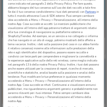
come indicato nel paragrafo 2 della Privacy Policy. Per fare questo,
abbiamo bisogno del tuo consenso sull'uso dei dati raccolti a tale fine.
Se dai il tuo consenso condivideremo i tuoi dati personali con
Partners
in
tutto il mondo attraverso l’uso di SDK esterne. Puoi sempre cambiare
idea accedendo a Menu > Privacy > Personalizzazione, all’interno della
nostra App. Cosa succede se accetti: Le inserzioni pubblicitarie che
visualizzerai all'interno dell’app potranno trattare di argomenti relativi
alla tua cronologia di navigazione su piattaforme esterne a
Shopfully/Tiendeo. Ad esempio, se un servizio a noi collegato ci informa
che hai navigato in un sito di viaggi, potremo mostrarti delle offerte a
I Grandi Viaggi
I Grandi Viaggi
tema vacanze. Inoltre, i dati sulla posizione (nel caso in cui abbia fornito
il relativo consenso) insieme alle informazioni sulle prestazioni della
Scade il 31/12
1.5 km
Scade il 31/08
1.5 km
rete e agli identificativi del dispositivo, possono essere raccolte e
condivisi con terze parti per comprendere e migliorare la connettività e
le esperienze applicative sulle delle reti wireless, come meglio indicato
nel paragrafo 13.b della nostra Privacy Policy. Inoltre, i tuoi dati possono
anche essere utilizzati per la creazione di report, ricerche di mercato,
scientifiche e statistiche, analisi basate sulla posizione e analisi delle
tendenze. Puoi modificare le tue preferenze in qualsiasi momento
accedendo a Menu > Privacy > Personalizzazione all'interno della
nostra App. Cosa succede se rifiuti: Continuerai a visualizzare annunci
pubblicitari, ma riguarderanno argomenti generici e probabilmente non
saranno rilevanti per i tuoi interessi. Potrai sempre cambiare idea
accedendo a Menu > Privacy > Personalizzazione all'interno della
nostra App.