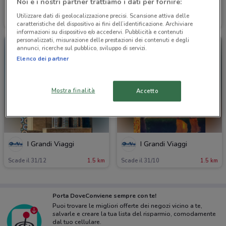
Noi e i nostri partner trattiamo i dati per fornire:
I Grandi Viaggi
I Grandi Viaggi
Utilizzare dati di geolocalizzazione precisi. Scansione attiva delle
Scade il 31/08
1.5 km
Scade il 31/12
1.5 km
caratteristiche del dispositivo ai fini dell’identificazione. Archiviare
informazioni su dispositivo e/o accedervi. Pubblicità e contenuti
personalizzati, misurazione delle prestazioni dei contenuti e degli
annunci, ricerche sul pubblico, sviluppo di servizi.
Elenco dei partner
Mostra finalità
Accetto
I Grandi Viaggi
I Grandi Viaggi
Scade il 31/12
1.5 km
Scade il 31/10
1.5 km
Porta DoveConviene sempre con te!
Puoi trovare le migliori offerte dei negozi vicino a te,
salvarle e creare la tua lista del risparmio, comodamente
dal tuo cellulare.