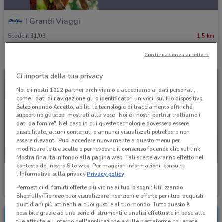
I Grandi Viaggi
Scade il 31/03
1.5 km
Continua senza accettare
Ci importa della tua privacy
Noi e i nostri
1012
partner archiviamo e accediamo ai dati personali,
come i dati di navigazione gli o identificatori univoci, sul tuo dispositivo.
Selezionando Accetto, abiliti le tecnologie di tracciamento affinché
supportino gli scopi mostrati alla voce "Noi e i nostri partner trattiamo i
dati da fornire". Nel caso in cui queste tecnologie dovessero essere
disabilitate, alcuni contenuti e annunci visualizzati potrebbero non
essere rilevanti. Puoi accedere nuovamente a questo menu per
modificare le tue scelte o per revocare il consenso facendo clic sul link
Mostra finalità in fondo alla pagina web. Tali scelte avranno effetto nel
contesto del nostro Sito web. Per maggiori informazioni, consulta
I Grandi Viaggi
I Grandi Viaggi
l'Informativa sulla privacy.
Privacy policy
Permettici di fornirti offerte più vicine ai tuoi bisogni: Utilizzando
Scade il 31/03
1.5 km
Scade il 31/10
1.5 km
Shopfully/Tiendeo puoi visualizzare inserzioni e offerte per i tuoi acquisti
quotidiani più attinenti ai tuoi gusti e al tuo mondo. Tutto questo è
possibile grazie ad una serie di strumenti e analisi effettuate in base alle
tue attività all'interno dell'applicazione e sulle piattaforme collegate,