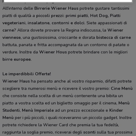
Birreria, sapori e compagnia
All'interno delle
Birrerie Wiener Haus
potrete gustare tantissimi
piatti di qualità a
piccoli prezzi
:
primi piatti
,
Hot Dog,
Piatti
vegeteriani
,
insalatone
,
contorni e
dolci
. Siete appassionati di
carne
? Allora dovete provare la Regina indiscussa
,
la
Wiener
viennese
, una gustosissima, croccante e dorata
bistecca di carne
battuta, panata e fritta accompagnata da un contorno di patate o
verdure. Inoltre da
Wiener Hous
potrete brindare con le migliori
birre europee
.
Le imperdibbili Offerte!
Wiener Haus
ha pensato anche al vostro risparmio, difatti potrete
scegliere tra numerosi menù e ricevere il vostro premio:
Cine Menù
che consiste nella scelta di un menù contenente una bibita un
piatto a vostra scelta ed un biglietto omaggio per il cinema,
Menù
Studenti
,
Menù Imperiale
ad un prezzo eccezionale e
Kinder
Menù
per i più piccoli, i quali riceveranno un piccolo gadget. Inoltre
potrete richiedere la Wiener Card che premia la tua fedeltà,
raggiunta la soglia premio, riceverai degli
sconti
sulla tua prossima