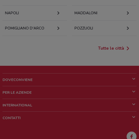
NAPOLI
MADDALONI
POMIGLIANO D'ARCO
POZZUOLI
Tutte le città
DOVECONVIENE
Cos'è DoveConviene
PER LE AZIENDE
Chi siamo
Cosa facciamo
INTERNATIONAL
News e media
Richieste commerciali e marketing
Brazil
CONTATTI
Lavora con noi
Mexico
Segnalazione punto vendita
France
Segnalazione Volantino