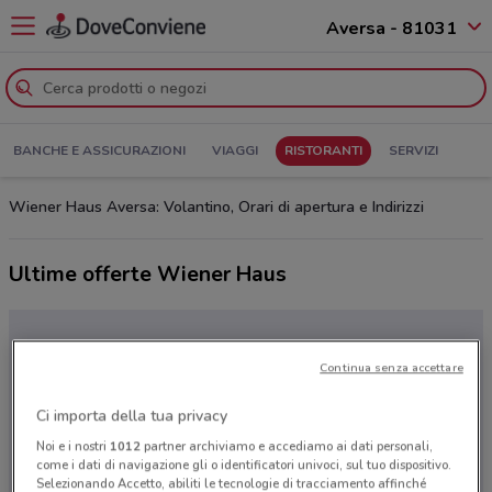
Aversa - 81031
BANCHE E ASSICURAZIONI
VIAGGI
RISTORANTI
SERVIZI
Wiener Haus Aversa: Volantino, Orari di apertura e Indirizzi
Ultime offerte Wiener Haus
Continua senza accettare
Ci importa della tua privacy
Noi e i nostri
1012
partner archiviamo e accediamo ai dati personali,
come i dati di navigazione gli o identificatori univoci, sul tuo dispositivo.
Selezionando Accetto, abiliti le tecnologie di tracciamento affinché