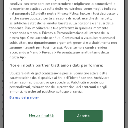
SS 87 Località Aurno Marcianise
condivisi con terze parti per comprendere e migliorare la connettività e
10.6 km
APERTO
le esperienze applicative sulle delle reti wireless, come meglio indicato
nel paragrafo 13.b della nostra Privacy Policy. Inoltre, i tuoi dati possono
anche essere utilizzati per la creazione di report, ricerche di mercato,
Via Santa Maria La Nuova, 1 Afragola
scientifiche e statistiche, analisi basate sulla posizione e analisi delle
tendenze. Puoi modificare le tue preferenze in qualsiasi momento
13.2 km
APERTO
accedendo a Menu > Privacy > Personalizzazione all'interno della
nostra App. Cosa succede se rifiuti: Continuerai a visualizzare annunci
Tutti i negozi Wiener Haus
pubblicitari, ma riguarderanno argomenti generici e probabilmente non
saranno rilevanti per i tuoi interessi. Potrai sempre cambiare idea
accedendo a Menu > Privacy > Personalizzazione all'interno della
nostra App.
Wiener Haus, offerte e ristoranti
Noi e i nostri partner trattiamo i dati per fornire:
Utilizzare dati di geolocalizzazione precisi. Scansione attiva delle
Wiener Haus
è una
trattoria
e
birreria
dove poter gustare le
caratteristiche del dispositivo ai fini dell’identificazione. Archiviare
migliori specialità culinarie europee. Troverete una vasta scelta di
informazioni su dispositivo e/o accedervi. Pubblicità e contenuti
personalizzati, misurazione delle prestazioni dei contenuti e degli
specialità tipiche cucinate con cura seguendo le ricette originali
annunci, ricerche sul pubblico, sviluppo di servizi.
delle più antiche tradizioni: dai Tradizionali, ai
panini caldi
alle
Elenco dei partner
specialità alla griglia
tutto accompagnato da ottime
Birre
. Visita il
sito DoveConviene.it, sfoglia il
volantino
online e consulta le
promozioni
in atto nella tua città.
Mostra finalità
Accetto