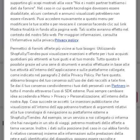
supportino gli scopi mostrati alla voce "Noi e i nostri partner trattiamo i
dati da fornire". Nel caso in cui queste tecnologie dovessero essere
disabilitate, alcuni contenuti e annunci visualizzati potrebbero non
essere rilevanti. Puoi accedere nuovamente a questo menu per
modificare le tue scelte o per revocare il consenso facendo clic sul link
Ci dispiace, al momento non abbiamo pubblicato
Mostra finalità in fondo alla pagina web. Tali scelte avranno effetto nel
volantini nella tua zona. Riprova più tardi.
contesto del nostro Sito web. Per maggiori informazioni, consulta
l'Informativa sulla privacy.
Privacy policy
Permettici di fornirti offerte più vicine ai tuoi bisogni: Utilizzando
Shopfully/Tiendeo puoi visualizzare inserzioni e offerte per i tuoi acquisti
quotidiani più attinenti ai tuoi gusti e al tuo mondo. Tutto questo è
possibile grazie ad una serie di strumenti e analisi effettuate in base alle
Porta DoveConviene sempre con te!
tue attività all'interno dell'applicazione e sulle piattaforme collegate,
come indicato nel paragrafo 2 della Privacy Policy. Per fare questo,
Puoi trovare le migliori offerte dei negozi vicino a te,
salvarle e creare la tua lista del risparmio, comodamente
abbiamo bisogno del tuo consenso sull'uso dei dati raccolti a tale fine.
dal tuo cellulare.
Se dai il tuo consenso condivideremo i tuoi dati personali con
Partners
in
tutto il mondo attraverso l’uso di SDK esterne. Puoi sempre cambiare
idea accedendo a Menu > Privacy > Personalizzazione, all’interno della
SCARICA L’APP
nostra App. Cosa succede se accetti: Le inserzioni pubblicitarie che
visualizzerai all'interno dell’app potranno trattare di argomenti relativi
alla tua cronologia di navigazione su piattaforme esterne a
Shopfully/Tiendeo. Ad esempio, se un servizio a noi collegato ci informa
Ristoranti Wiener Haus nelle vicinanze
che hai navigato in un sito di viaggi, potremo mostrarti delle offerte a
tema vacanze. Inoltre, i dati sulla posizione (nel caso in cui abbia fornito
il relativo consenso) insieme alle informazioni sulle prestazioni della
rete e agli identificativi del dispositivo, possono essere raccolte e