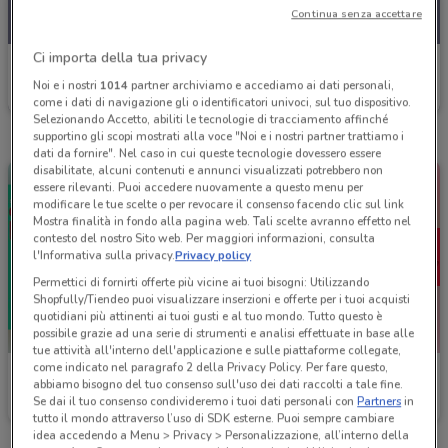
Continua senza accettare
Ci importa della tua privacy
Roadhouse Restaurant
Noi e i nostri
1014
partner archiviamo e accediamo ai dati personali,
Scade il 18/08
14.3 km
come i dati di navigazione gli o identificatori univoci, sul tuo dispositivo.
Selezionando Accetto, abiliti le tecnologie di tracciamento affinché
supportino gli scopi mostrati alla voce "Noi e i nostri partner trattiamo i
dati da fornire". Nel caso in cui queste tecnologie dovessero essere
disabilitate, alcuni contenuti e annunci visualizzati potrebbero non
essere rilevanti. Puoi accedere nuovamente a questo menu per
modificare le tue scelte o per revocare il consenso facendo clic sul link
Mostra finalità in fondo alla pagina web. Tali scelte avranno effetto nel
contesto del nostro Sito web. Per maggiori informazioni, consulta
l'Informativa sulla privacy.
Privacy policy
Permettici di fornirti offerte più vicine ai tuoi bisogni: Utilizzando
Shopfully/Tiendeo puoi visualizzare inserzioni e offerte per i tuoi acquisti
quotidiani più attinenti ai tuoi gusti e al tuo mondo. Tutto questo è
possibile grazie ad una serie di strumenti e analisi effettuate in base alle
tue attività all'interno dell'applicazione e sulle piattaforme collegate,
come indicato nel paragrafo 2 della Privacy Policy. Per fare questo,
Roadhouse Restaurant
Roadhouse Restaurant
abbiamo bisogno del tuo consenso sull'uso dei dati raccolti a tale fine.
Se dai il tuo consenso condivideremo i tuoi dati personali con
Partners
in
Scade il 18/08
14.3 km
Scade il 18/08
14.3 km
tutto il mondo attraverso l’uso di SDK esterne. Puoi sempre cambiare
idea accedendo a Menu > Privacy > Personalizzazione, all’interno della