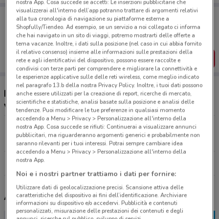
nostra App. Cosa succede se accetti: Le inserzioni pubblicitarie che
visualizzerai all'interno dell’app potranno trattare di argomenti relativi
Porta DoveConviene sempre con te!
alla tua cronologia di navigazione su piattaforme esterne a
Puoi trovare le migliori offerte dei negozi vicino a te,
Shopfully/Tiendeo. Ad esempio, se un servizio a noi collegato ci informa
salvarle e creare la tua lista del risparmio, comodamente
che hai navigato in un sito di viaggi, potremo mostrarti delle offerte a
dal tuo cellulare.
tema vacanze. Inoltre, i dati sulla posizione (nel caso in cui abbia fornito
il relativo consenso) insieme alle informazioni sulle prestazioni della
SCARICA L’APP
rete e agli identificativi del dispositivo, possono essere raccolte e
condivisi con terze parti per comprendere e migliorare la connettività e
le esperienze applicative sulle delle reti wireless, come meglio indicato
nel paragrafo 13.b della nostra Privacy Policy. Inoltre, i tuoi dati possono
Ristoranti Roadhouse Restaurant nelle
anche essere utilizzati per la creazione di report, ricerche di mercato,
scientifiche e statistiche, analisi basate sulla posizione e analisi delle
vicinanze
tendenze. Puoi modificare le tue preferenze in qualsiasi momento
accedendo a Menu > Privacy > Personalizzazione all'interno della
nostra App. Cosa succede se rifiuti: Continuerai a visualizzare annunci
P.zza Giuseppe Garibaldi, 1 Napoli
pubblicitari, ma riguarderanno argomenti generici e probabilmente non
14.3 km
CHIUSO
saranno rilevanti per i tuoi interessi. Potrai sempre cambiare idea
accedendo a Menu > Privacy > Personalizzazione all'interno della
nostra App.
Tutti i negozi Roadhouse Restaurant
Noi e i nostri partner trattiamo i dati per fornire:
Utilizzare dati di geolocalizzazione precisi. Scansione attiva delle
Altri volantini nelle vicinanze
caratteristiche del dispositivo ai fini dell’identificazione. Archiviare
informazioni su dispositivo e/o accedervi. Pubblicità e contenuti
personalizzati, misurazione delle prestazioni dei contenuti e degli
annunci, ricerche sul pubblico, sviluppo di servizi.