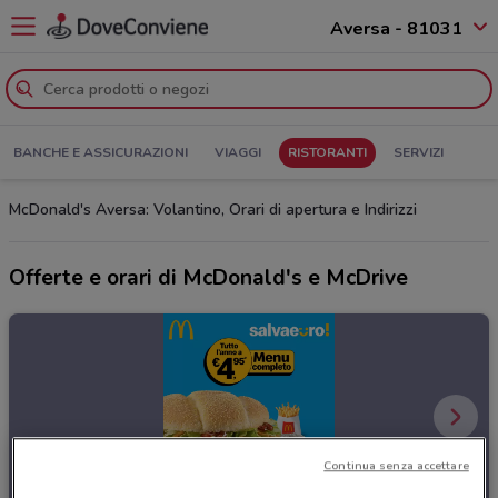
Aversa - 81031
BANCHE E ASSICURAZIONI
VIAGGI
RISTORANTI
SERVIZI
McDonald's Aversa: Volantino, Orari di apertura e Indirizzi
Offerte e orari di McDonald's e McDrive
Continua senza accettare