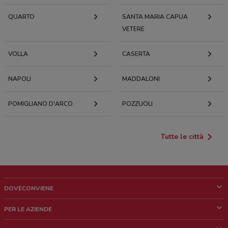
QUARTO
SANTA MARIA CAPUA
VETERE
VOLLA
CASERTA
NAPOLI
MADDALONI
POMIGLIANO D'ARCO
POZZUOLI
Tutte le città
DOVECONVIENE
Cos'è DoveConviene
PER LE AZIENDE
Chi siamo
Cosa facciamo