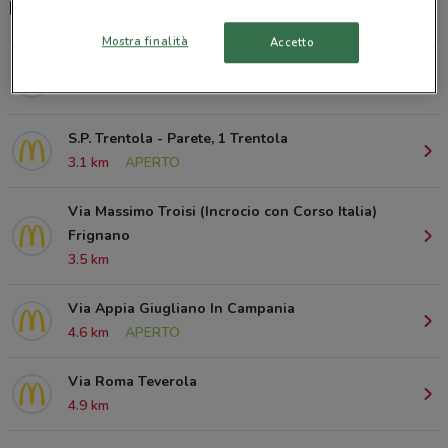
McDrive, orari e ristoranti McDonald's
Mostra finalità
Accetto
Via San Salvatore Carinaro
1.5 km
S.P. Trentola - Parete, 1 Trentola
3.1 km
APERTO
Via Massimo Troisi (Incrocio con Corso Italia)
Frignano
3.5 km
Via Appia Giugliano In Campania
4.6 km
APERTO
Via Roma Teverola
4.9 km