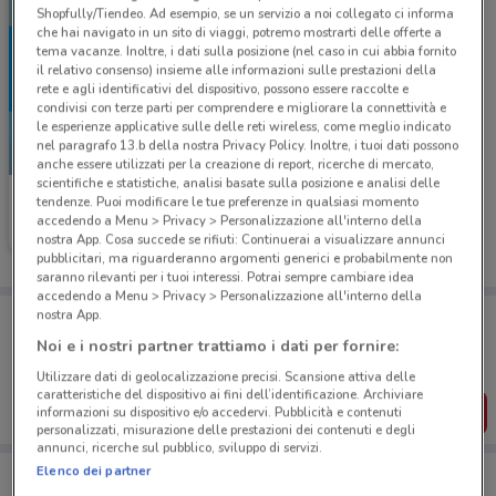
Shopfully/Tiendeo. Ad esempio, se un servizio a noi collegato ci informa
che hai navigato in un sito di viaggi, potremo mostrarti delle offerte a
tema vacanze. Inoltre, i dati sulla posizione (nel caso in cui abbia fornito
il relativo consenso) insieme alle informazioni sulle prestazioni della
rete e agli identificativi del dispositivo, possono essere raccolte e
condivisi con terze parti per comprendere e migliorare la connettività e
le esperienze applicative sulle delle reti wireless, come meglio indicato
nel paragrafo 13.b della nostra Privacy Policy. Inoltre, i tuoi dati possono
-5 GIORNI
anche essere utilizzati per la creazione di report, ricerche di mercato,
scientifiche e statistiche, analisi basate sulla posizione e analisi delle
McDonald's
tendenze. Puoi modificare le tue preferenze in qualsiasi momento
accedendo a Menu > Privacy > Personalizzazione all'interno della
Scade giovedì
1.5 km
nostra App. Cosa succede se rifiuti: Continuerai a visualizzare annunci
pubblicitari, ma riguarderanno argomenti generici e probabilmente non
saranno rilevanti per i tuoi interessi. Potrai sempre cambiare idea
accedendo a Menu > Privacy > Personalizzazione all'interno della
Porta DoveConviene sempre con te!
nostra App.
Puoi trovare le migliori offerte dei negozi vicino a te,
Noi e i nostri partner trattiamo i dati per fornire:
salvarle e creare la tua lista del risparmio, comodamente
dal tuo cellulare.
Utilizzare dati di geolocalizzazione precisi. Scansione attiva delle
caratteristiche del dispositivo ai fini dell’identificazione. Archiviare
SCARICA L’APP
informazioni su dispositivo e/o accedervi. Pubblicità e contenuti
personalizzati, misurazione delle prestazioni dei contenuti e degli
annunci, ricerche sul pubblico, sviluppo di servizi.
Elenco dei partner