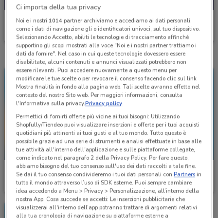
Ci importa della tua privacy
McDonald's
Noi e i nostri
1014
partner archiviamo e accediamo ai dati personali,
come i dati di navigazione gli o identificatori univoci, sul tuo dispositivo.
Scade domani
1.5 km
Selezionando Accetto, abiliti le tecnologie di tracciamento affinché
supportino gli scopi mostrati alla voce "Noi e i nostri partner trattiamo i
dati da fornire". Nel caso in cui queste tecnologie dovessero essere
disabilitate, alcuni contenuti e annunci visualizzati potrebbero non
essere rilevanti. Puoi accedere nuovamente a questo menu per
modificare le tue scelte o per revocare il consenso facendo clic sul link
Mostra finalità in fondo alla pagina web. Tali scelte avranno effetto nel
contesto del nostro Sito web. Per maggiori informazioni, consulta
l'Informativa sulla privacy.
Privacy policy
Permettici di fornirti offerte più vicine ai tuoi bisogni: Utilizzando
Shopfully/Tiendeo puoi visualizzare inserzioni e offerte per i tuoi acquisti
quotidiani più attinenti ai tuoi gusti e al tuo mondo. Tutto questo è
possibile grazie ad una serie di strumenti e analisi effettuate in base alle
tue attività all'interno dell'applicazione e sulle piattaforme collegate,
-1 GIORNO
-1 GIORNO
come indicato nel paragrafo 2 della Privacy Policy. Per fare questo,
abbiamo bisogno del tuo consenso sull'uso dei dati raccolti a tale fine.
McDonald's
McDonald's
Se dai il tuo consenso condivideremo i tuoi dati personali con
Partners
in
tutto il mondo attraverso l’uso di SDK esterne. Puoi sempre cambiare
Scade domani
1.5 km
Scade domani
1.5 km
idea accedendo a Menu > Privacy > Personalizzazione, all’interno della
nostra App. Cosa succede se accetti: Le inserzioni pubblicitarie che
visualizzerai all'interno dell’app potranno trattare di argomenti relativi
alla tua cronologia di navigazione su piattaforme esterne a