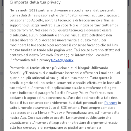
Ci importa della tua privacy
Noi e i nostri
1012
partner archiviamo e accediamo ai dati personali,
Eurospin
come i dati di navigazione gli o identificatori univoci, sul tuo dispositivo.
Selezionando Accetto, abiliti le tecnologie di tracciamento affinché
Scade domenica
1.2 km
supportino gli scopi mostrati alla voce "Noi e i nostri partner trattiamo i
dati da fornire". Nel caso in cui queste tecnologie dovessero essere
disabilitate, alcuni contenuti e annunci visualizzati potrebbero non
Porta DoveConviene sempre con te!
essere rilevanti. Puoi accedere nuovamente a questo menu per
Puoi trovare le migliori offerte dei negozi vicino a te,
modificare le tue scelte o per revocare il consenso facendo clic sul link
salvarle e creare la tua lista del risparmio, comodamente
Mostra finalità in fondo alla pagina web. Tali scelte avranno effetto nel
dal tuo cellulare.
contesto del nostro Sito web. Per maggiori informazioni, consulta
l'Informativa sulla privacy.
Privacy policy
SCARICA L’APP
Permettici di fornirti offerte più vicine ai tuoi bisogni: Utilizzando
Shopfully/Tiendeo puoi visualizzare inserzioni e offerte per i tuoi acquisti
quotidiani più attinenti ai tuoi gusti e al tuo mondo. Tutto questo è
possibile grazie ad una serie di strumenti e analisi effettuate in base alle
Orari e Negozi Eurospin
tue attività all'interno dell'applicazione e sulle piattaforme collegate,
come indicato nel paragrafo 2 della Privacy Policy. Per fare questo,
abbiamo bisogno del tuo consenso sull'uso dei dati raccolti a tale fine.
Se dai il tuo consenso condivideremo i tuoi dati personali con
Partners
in
Via Quasimodo, 32 Altamura
tutto il mondo attraverso l’uso di SDK esterne. Puoi sempre cambiare
1.2 km
APERTO
idea accedendo a Menu > Privacy > Personalizzazione, all’interno della
nostra App. Cosa succede se accetti: Le inserzioni pubblicitarie che
visualizzerai all'interno dell’app potranno trattare di argomenti relativi
Viale Italia Matera
alla tua cronologia di navigazione su piattaforme esterne a