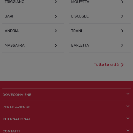
TRIGGIANO
MOLFETTA
BARI
BISCEGLIE
ANDRIA
TRANI
MASSAFRA
BARLETTA
Tutte le città
DOVECONVIENE
Cos'è DoveConviene
PER LE AZIENDE
Chi siamo
Cosa facciamo
INTERNATIONAL
News e media
Richieste commerciali e marketing
Brazil
CONTATTI
Lavora con noi