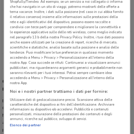
Shopfully/Tiendeo. Ad esempio, se un servizio a noi collegato ci informa
17.6 km
APERTO
che hai navigato in un sito di viaggi, potremo mostrarti delle offerte a
tema vacanze. Inoltre, i dati sulla posizione (nel caso in cui abbia fornito
il relativo consenso) insieme alle informazioni sulle prestazioni della
Via Montescaglioso Matera
rete e agli identificativi del dispositivo, possono essere raccolte e
20.8 km
APERTO
condivisi con terze parti per comprendere e migliorare la connettività e
le esperienze applicative sulle delle reti wireless, come meglio indicato
nel paragrafo 13.b della nostra Privacy Policy. Inoltre, i tuoi dati possono
Via Prov.Le Palo-Binetto Palo Del Colle
anche essere utilizzati per la creazione di report, ricerche di mercato,
27.6 km
APERTO
scientifiche e statistiche, analisi basate sulla posizione e analisi delle
tendenze. Puoi modificare le tue preferenze in qualsiasi momento
accedendo a Menu > Privacy > Personalizzazione all'interno della
Tutti i negozi Eurospin
nostra App. Cosa succede se rifiuti: Continuerai a visualizzare annunci
pubblicitari, ma riguarderanno argomenti generici e probabilmente non
saranno rilevanti per i tuoi interessi. Potrai sempre cambiare idea
accedendo a Menu > Privacy > Personalizzazione all'interno della
Gli sconti del nuovo volantino Eurospin e i
nostra App.
negozi
Noi e i nostri partner trattiamo i dati per fornire:
Utilizzare dati di geolocalizzazione precisi. Scansione attiva delle
Eurospin è presente in vari punti della città: lo trovi in Via
caratteristiche del dispositivo ai fini dell’identificazione. Archiviare
Quasimodo 32 Altamura, Viale Italia Matera, Via Montescaglioso
informazioni su dispositivo e/o accedervi. Pubblicità e contenuti
personalizzati, misurazione delle prestazioni dei contenuti e degli
Matera, Via Prov.Le Palo-Binetto Palo Del Colle. Tutti i negozi sono
annunci, ricerche sul pubblico, sviluppo di servizi.
aperti tutti i giorni dal Lunedì alla Sabato e offrono i migliori
Elenco dei partner
prodotti per la tua spesa.