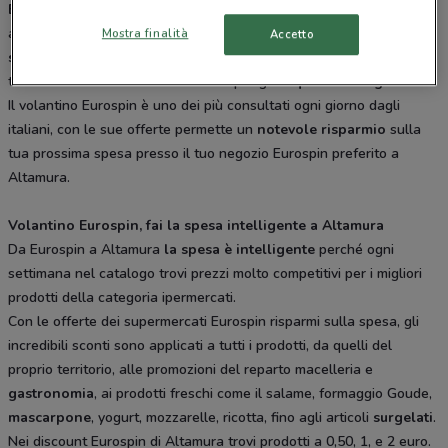
Eurospin
è il discount con
i prezzi più bassi nel mercato
, lo trovi
a Altamura. La traiettoria vincente della catena è quella di portare
Mostra finalità
Accetto
solo il meglio
sulla tua tavola, seguendo la ormai crescente
tendenza del consumatore italiano per gli
acquisti intelligenti.
Il volantino Eurospin è uno dei più consultati ogni giorno dagli
italiani, con le sue offerte permette un
notevole risparmio
sulla
tua prossima spesa presso il tuo negozio Eurospin preferito a
Altamura.
Volantino Eurospin, fai la spesa intelligente a Altamura
Da Eurospin a Altamura
la spesa è intelligente
perché ogni
settimana nel catalogo trovi prezzi molto competitivi per i migliori
prodotti della categoria ipermercati.
Con le offerte dei supermercati Eurospin risparmi sulla spesa, gli
incredibili sconti sono applicati a tutti i prodotti, da quelli del
proprio territorio, alle promozioni del reparto macelleria e
gastronomia
, ai prodotti freschi come il salame, formaggio Goude,
mascarpone
, yogurt, mozzarelle, ricotta, fino agli articoli
surgelati
.
Nei discount Eurospin di Altamura trovi prodotti a 0,50, 1, e 2 euro.