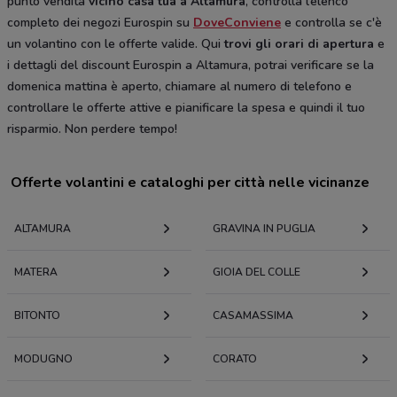
punto vendita
vicino casa tua a Altamura
, controlla l’elenco
completo dei negozi Eurospin su
DoveConviene
e controlla se c'è
un volantino con le offerte valide. Qui
trovi gli orari di apertura
e
i dettagli del discount Eurospin a Altamura, potrai verificare se la
domenica mattina è aperto, chiamare al numero di telefono e
controllare le offerte attive e pianificare la spesa e quindi il tuo
risparmio. Non perdere tempo!
Offerte volantini e cataloghi per città nelle vicinanze
ALTAMURA
GRAVINA IN PUGLIA
MATERA
GIOIA DEL COLLE
BITONTO
CASAMASSIMA
MODUGNO
CORATO