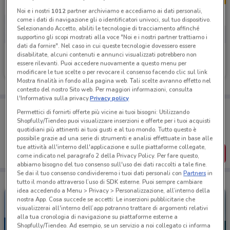
Noi e i nostri
1012
partner archiviamo e accediamo ai dati personali,
come i dati di navigazione gli o identificatori univoci, sul tuo dispositivo.
Selezionando Accetto, abiliti le tecnologie di tracciamento affinché
supportino gli scopi mostrati alla voce "Noi e i nostri partner trattiamo i
dati da fornire". Nel caso in cui queste tecnologie dovessero essere
Poste Italiane
Alleanza Assicurazioni
disabilitate, alcuni contenuti e annunci visualizzati potrebbero non
essere rilevanti. Puoi accedere nuovamente a questo menu per
Scade il 06/10
141 m
Scade il 31/12
149 m
modificare le tue scelte o per revocare il consenso facendo clic sul link
Mostra finalità in fondo alla pagina web. Tali scelte avranno effetto nel
contesto del nostro Sito web. Per maggiori informazioni, consulta
l'Informativa sulla privacy.
Privacy policy
Porta DoveConviene sempre con te!
Permettici di fornirti offerte più vicine ai tuoi bisogni: Utilizzando
Puoi trovare le migliori offerte dei negozi vicino a te,
Shopfully/Tiendeo puoi visualizzare inserzioni e offerte per i tuoi acquisti
salvarle e creare la tua lista del risparmio, comodamente
quotidiani più attinenti ai tuoi gusti e al tuo mondo. Tutto questo è
dal tuo cellulare.
possibile grazie ad una serie di strumenti e analisi effettuate in base alle
tue attività all'interno dell'applicazione e sulle piattaforme collegate,
SCARICA L’APP
come indicato nel paragrafo 2 della Privacy Policy. Per fare questo,
abbiamo bisogno del tuo consenso sull'uso dei dati raccolti a tale fine.
Se dai il tuo consenso condivideremo i tuoi dati personali con
Partners
in
tutto il mondo attraverso l’uso di SDK esterne. Puoi sempre cambiare
idea accedendo a Menu > Privacy > Personalizzazione, all’interno della
nostra App. Cosa succede se accetti: Le inserzioni pubblicitarie che
visualizzerai all'interno dell’app potranno trattare di argomenti relativi
alla tua cronologia di navigazione su piattaforme esterne a
Shopfully/Tiendeo. Ad esempio, se un servizio a noi collegato ci informa