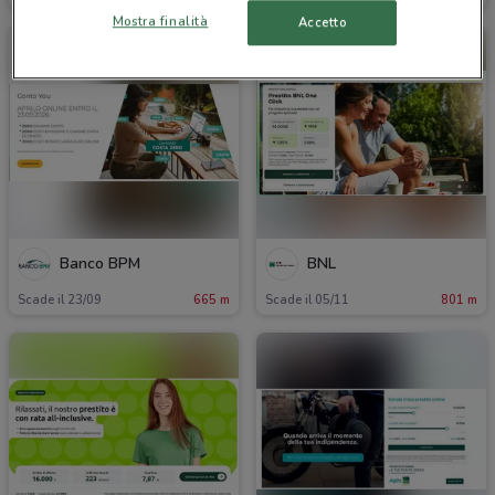
Mostra finalità
Accetto
Banco BPM
BNL
Scade il 23/09
665 m
Scade il 05/11
801 m