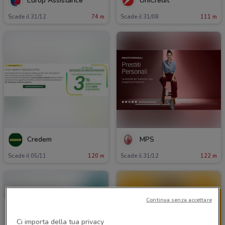
Europ Assistance
UniCredit
Scade il 31/12
74 m
Scade il 31/08
111 m
Credem
MPS
Scade il 05/11
120 m
Scade il 31/12
122 m
Continua senza accettare
Ci importa della tua privacy