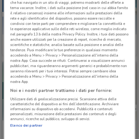
che hai navigato in un sito di viaggi, potremo mostrarti delle offerte a
tema vacanze. Inoltre, i dati sulla posizione (nel caso in cui abbia fornito
il relativo consenso) insieme alle informazioni sulle prestazioni della
rete e agli identificativi del dispositivo, possono essere raccolte e
condivisi con terze parti per comprendere e migliorare la connettività e
le esperienze applicative sulle delle reti wireless, come meglio indicato
nel paragrafo 13.b della nostra Privacy Policy. Inoltre, i tuoi dati possono
anche essere utilizzati per la creazione di report, ricerche di mercato,
Reale Mutua
Allianz
scientifiche e statistiche, analisi basate sulla posizione e analisi delle
tendenze. Puoi modificare le tue preferenze in qualsiasi momento
182 m
Scade il 31/12
182 m
accedendo a Menu > Privacy > Personalizzazione all'interno della
nostra App. Cosa succede se rifiuti: Continuerai a visualizzare annunci
pubblicitari, ma riguarderanno argomenti generici e probabilmente non
saranno rilevanti per i tuoi interessi. Potrai sempre cambiare idea
accedendo a Menu > Privacy > Personalizzazione all'interno della
nostra App.
Noi e i nostri partner trattiamo i dati per fornire:
Utilizzare dati di geolocalizzazione precisi. Scansione attiva delle
caratteristiche del dispositivo ai fini dell’identificazione. Archiviare
informazioni su dispositivo e/o accedervi. Pubblicità e contenuti
personalizzati, misurazione delle prestazioni dei contenuti e degli
annunci, ricerche sul pubblico, sviluppo di servizi.
Elenco dei partner
BPER Banca
Cofidis
Scade il 31/12
202 m
Scade il 28/01
288 m