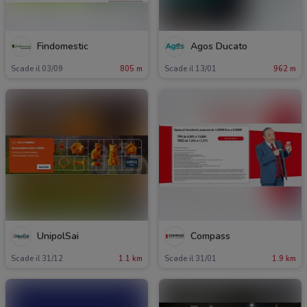
Findomestic
Agos Ducato
Scade il 03/09
805 m
Scade il 13/01
962 m
UnipolSai
Compass
Scade il 31/12
1.1 km
Scade il 31/01
1.9 km