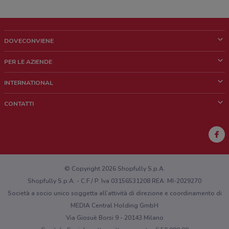
DOVECONVIENE
Cos'è DoveConviene
PER LE AZIENDE
Chi siamo
Cosa facciamo
INTERNATIONAL
News e media
Richieste commerciali e marketing
Brazil
CONTATTI
Lavora con noi
Mexico
Segnalazione punto vendita
France
Segnalazione Volantino
Australia
Hai un malfunzionamento sul web o sull'app?
New Zealand
© Copyright 2026 Shopfully S.p.A.
Shopfully S.p.A. - C.F / P. Iva 03156531208 REA: MI-2029270
Società a socio unico soggetta all’attività di direzione e coordinamento di
MEDIA Central Holding GmbH
Via Giosuè Borsi 9 - 20143 Milano