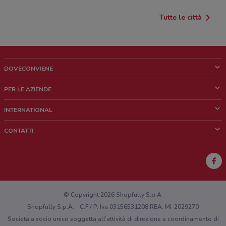
Tutte le città
DOVECONVIENE
Cos'è DoveConviene
PER LE AZIENDE
Chi siamo
Cosa facciamo
INTERNATIONAL
News e media
Richieste commerciali e marketing
Brazil
CONTATTI
Lavora con noi
Mexico
Segnalazione punto vendita
France
Segnalazione Volantino
Australia
Hai un malfunzionamento sul web o sull'app?
New Zealand
© Copyright 2026 Shopfully S.p.A.
Shopfully S.p.A. - C.F / P. Iva 03156531208 REA: MI-2029270
Società a socio unico soggetta all’attività di direzione e coordinamento di