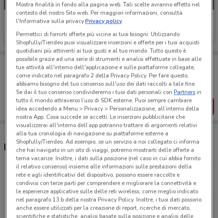
Mostra finalità in fondo alla pagina web. Tali scelte avranno effetto nel
contesto del nostro Sito web. Per maggiori informazioni, consulta
Poste Italiane
l'Informativa sulla privacy.
Privacy policy
Permettici di fornirti offerte più vicine ai tuoi bisogni: Utilizzando
Scade il 06/10
141 m
Shopfully/Tiendeo puoi visualizzare inserzioni e offerte per i tuoi acquisti
quotidiani più attinenti ai tuoi gusti e al tuo mondo. Tutto questo è
possibile grazie ad una serie di strumenti e analisi effettuate in base alle
Porta DoveConviene sempre con te!
tue attività all'interno dell'applicazione e sulle piattaforme collegate,
Puoi trovare le migliori offerte dei negozi vicino a te,
come indicato nel paragrafo 2 della Privacy Policy. Per fare questo,
salvarle e creare la tua lista del risparmio, comodamente
abbiamo bisogno del tuo consenso sull'uso dei dati raccolti a tale fine.
dal tuo cellulare.
Se dai il tuo consenso condivideremo i tuoi dati personali con
Partners
in
tutto il mondo attraverso l’uso di SDK esterne. Puoi sempre cambiare
SCARICA L’APP
idea accedendo a Menu > Privacy > Personalizzazione, all’interno della
nostra App. Cosa succede se accetti: Le inserzioni pubblicitarie che
visualizzerai all'interno dell’app potranno trattare di argomenti relativi
alla tua cronologia di navigazione su piattaforme esterne a
Shopfully/Tiendeo. Ad esempio, se un servizio a noi collegato ci informa
Negozi Poste Italiane a Altamura
che hai navigato in un sito di viaggi, potremo mostrarti delle offerte a
tema vacanze. Inoltre, i dati sulla posizione (nel caso in cui abbia fornito
il relativo consenso) insieme alle informazioni sulle prestazioni della
Viale Regina Margherita, 19 Altamura
rete e agli identificativi del dispositivo, possono essere raccolte e
condivisi con terze parti per comprendere e migliorare la connettività e
141 m
CHIUSO
le esperienze applicative sulle delle reti wireless, come meglio indicato
nel paragrafo 13.b della nostra Privacy Policy. Inoltre, i tuoi dati possono
anche essere utilizzati per la creazione di report, ricerche di mercato,
Via Forli', 6/B Altamura
scientifiche e statistiche, analisi basate sulla posizione e analisi delle