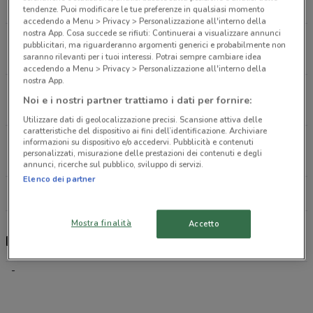
760 m
CHIUSO
tendenze. Puoi modificare le tue preferenze in qualsiasi momento
accedendo a Menu > Privacy > Personalizzazione all'interno della
nostra App. Cosa succede se rifiuti: Continuerai a visualizzare annunci
Via Gravina, 110 Altamura
pubblicitari, ma riguarderanno argomenti generici e probabilmente non
974 m
CHIUSO
saranno rilevanti per i tuoi interessi. Potrai sempre cambiare idea
accedendo a Menu > Privacy > Personalizzazione all'interno della
nostra App.
Via Bari 73 Gravina In Puglia
Noi e i nostri partner trattiamo i dati per fornire:
11.2 km
Utilizzare dati di geolocalizzazione precisi. Scansione attiva delle
caratteristiche del dispositivo ai fini dell’identificazione. Archiviare
Via Carso 19 Gravina In Puglia
informazioni su dispositivo e/o accedervi. Pubblicità e contenuti
personalizzati, misurazione delle prestazioni dei contenuti e degli
11.3 km
annunci, ricerche sul pubblico, sviluppo di servizi.
Elenco dei partner
Tutti i negozi Poste Italiane
Mostra finalità
Accetto
Poste Italiane, offerte e negozi
-