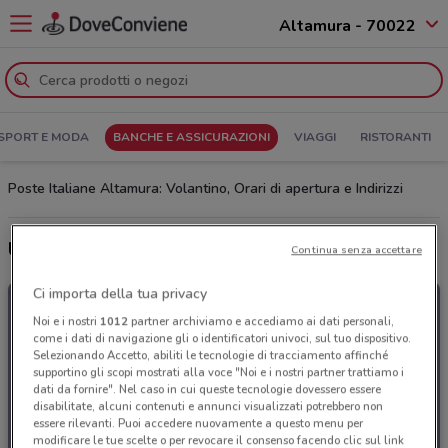
Altamura - 70022
SPORT E MODA
BANCHE E ASSICURAZIONI
VIAGGI
RISTORANTI
Poste Italiane Altamura: Volantino, Orari di apertura e Indirizzi
Ultime offerte del volantino Poste Italiane
Continua senza accettare
Ci importa della tua privacy
Noi e i nostri
1012
partner archiviamo e accediamo ai dati personali,
come i dati di navigazione gli o identificatori univoci, sul tuo dispositivo.
Selezionando Accetto, abiliti le tecnologie di tracciamento affinché
supportino gli scopi mostrati alla voce "Noi e i nostri partner trattiamo i
dati da fornire". Nel caso in cui queste tecnologie dovessero essere
disabilitate, alcuni contenuti e annunci visualizzati potrebbero non
essere rilevanti. Puoi accedere nuovamente a questo menu per
modificare le tue scelte o per revocare il consenso facendo clic sul link