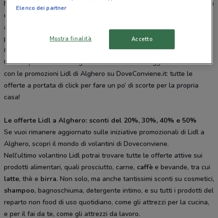
Ma il punto di forza della strategia commerciale di Lidl sta nelle sue
Elenco dei partner
offerte temporanee: una grande varietà di prodotti, per lo più di
arredamento o di elettronica, che vanno a ruba in pochissime ore
perché proposti ad un prezzo stracciato e per un tempo limitato.
Mostra finalità
Accetto
Con Lidl, infatti, ogni Lunedì è una nuova settimana di sconti.
Cosa aspetti allora? Sfoglia subito il volantino aggiornato online
con le promozioni Lidl di Alghero su DoveConviene.it: tutte le
offerte a portata di click per fare un po’ di scorte per la propria
casa!
Le offerte Lidl a Alghero: sconti del 20%, 30%, 40% e 50%
Se vuoi rimanere aggiornato sulle iniziative promozionali di Lidl a
Alghero, scopri il mondo di volantini di Doveconviene.
Nell’ultimo volantino Lidl potrai trovare tutte le offerte attive sui
prodotti alimentari, quali prosciutto, carne,
caffè
e bevande, tra cui
latte
, thè e
birra
. Non solo, ma anche tantissimi sconti su cosmetici,
shampoo
, bagnoschiuma, detergente intimo, e su tutti i prodotti del
reparto non food di uso quotidiano, come gli attrezzi per la cucina,
e per il fai da te, come gli attrezzi da lavoro.