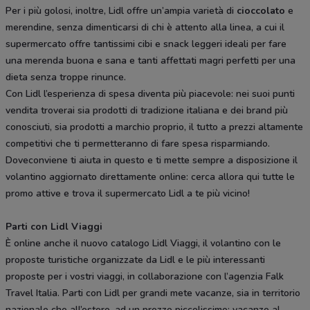
Per i più golosi, inoltre, Lidl offre un’ampia varietà di
cioccolato
e
merendine, senza dimenticarsi di chi è attento alla linea, a cui il
supermercato offre tantissimi cibi e snack leggeri ideali per fare
una merenda buona e sana e tanti affettati magri perfetti per una
dieta senza troppe rinunce.
Con Lidl l’esperienza di spesa diventa più piacevole: nei suoi punti
vendita troverai sia prodotti di tradizione italiana e dei brand più
conosciuti, sia prodotti a marchio proprio, il tutto a prezzi altamente
competitivi che ti permetteranno di fare spesa risparmiando.
Doveconviene ti aiuta in questo e ti mette sempre a disposizione il
volantino aggiornato direttamente online: cerca allora qui tutte le
promo attive e trova il supermercato Lidl a te più vicino!
Parti con Lidl Viaggi
È online anche il nuovo catalogo Lidl Viaggi, il volantino con le
proposte turistiche organizzate da Lidl e le più interessanti
proposte per i vostri viaggi, in collaborazione con l’agenzia Falk
Travel Italia. Parti con Lidl per grandi mete vacanze, sia in territorio
nazionale che all’estero, ad un prezzo piccolissimo: vacanze al