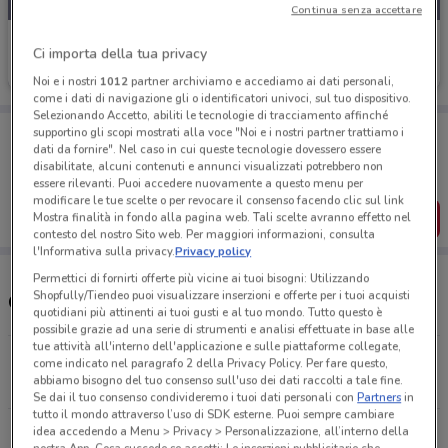
Continua senza accettare
Lidl
Ci importa della tua privacy
Scade mercoledì
874 m
Noi e i nostri
1012
partner archiviamo e accediamo ai dati personali,
come i dati di navigazione gli o identificatori univoci, sul tuo dispositivo.
Selezionando Accetto, abiliti le tecnologie di tracciamento affinché
Porta DoveConviene sempre con te!
supportino gli scopi mostrati alla voce "Noi e i nostri partner trattiamo i
Puoi trovare le migliori offerte dei negozi vicino a te,
dati da fornire". Nel caso in cui queste tecnologie dovessero essere
salvarle e creare la tua lista del risparmio, comodamente
disabilitate, alcuni contenuti e annunci visualizzati potrebbero non
dal tuo cellulare.
essere rilevanti. Puoi accedere nuovamente a questo menu per
modificare le tue scelte o per revocare il consenso facendo clic sul link
SCARICA L’APP
Mostra finalità in fondo alla pagina web. Tali scelte avranno effetto nel
contesto del nostro Sito web. Per maggiori informazioni, consulta
l'Informativa sulla privacy.
Privacy policy
Permettici di fornirti offerte più vicine ai tuoi bisogni: Utilizzando
Shopfully/Tiendeo puoi visualizzare inserzioni e offerte per i tuoi acquisti
Orari Lidl e Indirizzi Supermercati
quotidiani più attinenti ai tuoi gusti e al tuo mondo. Tutto questo è
possibile grazie ad una serie di strumenti e analisi effettuate in base alle
tue attività all'interno dell'applicazione e sulle piattaforme collegate,
Via Vittorio Emanuele, 219 Alghero
come indicato nel paragrafo 2 della Privacy Policy. Per fare questo,
abbiamo bisogno del tuo consenso sull'uso dei dati raccolti a tale fine.
873 m
APERTO
Se dai il tuo consenso condivideremo i tuoi dati personali con
Partners
in
tutto il mondo attraverso l’uso di SDK esterne. Puoi sempre cambiare
idea accedendo a Menu > Privacy > Personalizzazione, all’interno della
Via Predda Niedda, Strada, 22, 1 Sassari