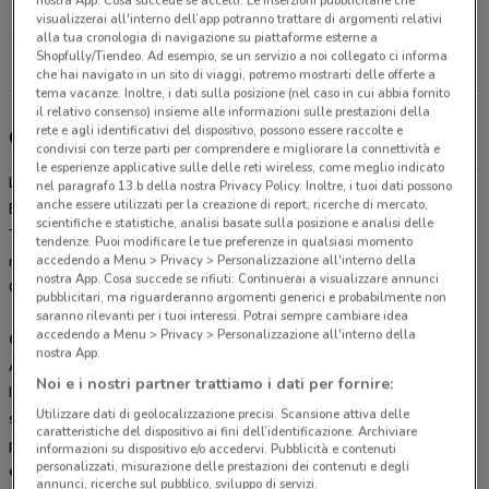
nostra App. Cosa succede se accetti: Le inserzioni pubblicitarie che
26.7 km
APERTO
visualizzerai all'interno dell’app potranno trattare di argomenti relativi
alla tua cronologia di navigazione su piattaforme esterne a
Shopfully/Tiendeo. Ad esempio, se un servizio a noi collegato ci informa
Tutti i negozi Lidl
che hai navigato in un sito di viaggi, potremo mostrarti delle offerte a
tema vacanze. Inoltre, i dati sulla posizione (nel caso in cui abbia fornito
il relativo consenso) insieme alle informazioni sulle prestazioni della
rete e agli identificativi del dispositivo, possono essere raccolte e
Gli sconti del nuovo volantino Lidl e i negozi
condivisi con terze parti per comprendere e migliorare la connettività e
le esperienze applicative sulle delle reti wireless, come meglio indicato
Lidl è presente in vari punti della città: lo trovi in Via Vittorio
nel paragrafo 13.b della nostra Privacy Policy. Inoltre, i tuoi dati possono
anche essere utilizzati per la creazione di report, ricerche di mercato,
Emanuele 219 Alghero, Via Predda Niedda Strada 22 1 Sassari.
scientifiche e statistiche, analisi basate sulla posizione e analisi delle
Tutti i negozi sono aperti dal Lunedì alla Domenica e offrono i
tendenze. Puoi modificare le tue preferenze in qualsiasi momento
accedendo a Menu > Privacy > Personalizzazione all'interno della
migliori prodotti alimentari e per la casa a prezzi scontati.
nostra App. Cosa succede se rifiuti: Continuerai a visualizzare annunci
Cosa aspetti? Cerca qui la promo e trova il negozio più vicino a te!
pubblicitari, ma riguarderanno argomenti generici e probabilmente non
saranno rilevanti per i tuoi interessi. Potrai sempre cambiare idea
accedendo a Menu > Privacy > Personalizzazione all'interno della
Cogli l’attimo con Lidl: offerte e promozioni settimanali a
nostra App.
Alghero
Noi e i nostri partner trattiamo i dati per fornire:
I supermercati Lidl di Alghero presentano al loro interno una vasta
Utilizzare dati di geolocalizzazione precisi. Scansione attiva delle
scelta di prodotti diverse categorie: prodotti alimentari freschi,
caratteristiche del dispositivo ai fini dell’identificazione. Archiviare
prodotti per la cura delle persona e per la pulizia della casa,
informazioni su dispositivo e/o accedervi. Pubblicità e contenuti
personalizzati, misurazione delle prestazioni dei contenuti e degli
elettrodomestici di ogni tipo e tanto altro.
annunci, ricerche sul pubblico, sviluppo di servizi.