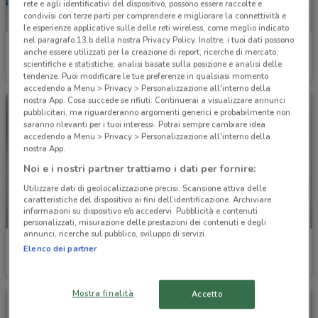
rete e agli identificativi del dispositivo, possono essere raccolte e
condivisi con terze parti per comprendere e migliorare la connettività e
le esperienze applicative sulle delle reti wireless, come meglio indicato
nel paragrafo 13.b della nostra Privacy Policy. Inoltre, i tuoi dati possono
Ethos
Beauty Si
anche essere utilizzati per la creazione di report, ricerche di mercato,
scientifiche e statistiche, analisi basate sulla posizione e analisi delle
Scade il 31/08
2.4 km
Scade il 23/08
3.5 km
tendenze. Puoi modificare le tue preferenze in qualsiasi momento
accedendo a Menu > Privacy > Personalizzazione all'interno della
nostra App. Cosa succede se rifiuti: Continuerai a visualizzare annunci
pubblicitari, ma riguarderanno argomenti generici e probabilmente non
saranno rilevanti per i tuoi interessi. Potrai sempre cambiare idea
accedendo a Menu > Privacy > Personalizzazione all'interno della
nostra App.
Noi e i nostri partner trattiamo i dati per fornire:
Utilizzare dati di geolocalizzazione precisi. Scansione attiva delle
caratteristiche del dispositivo ai fini dell’identificazione. Archiviare
informazioni su dispositivo e/o accedervi. Pubblicità e contenuti
-3 GIORNI
NUOVO
personalizzati, misurazione delle prestazioni dei contenuti e degli
annunci, ricerche sul pubblico, sviluppo di servizi.
Gemar Detersivi
Gemar Detersivi
Elenco dei partner
Scade lunedì
3.6 km
Scade martedì
3.6 km
Mostra finalità
Accetto