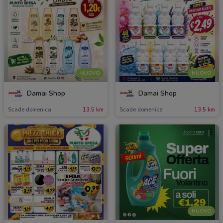
NUOVO
NUOVO
Damai Shop
Damai Shop
Scade domenica
13.5 km
Scade domenica
13.5 km
NUOVO