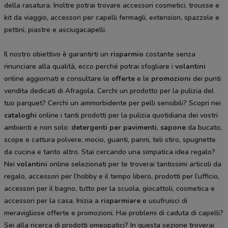
della rasatura. Inoltre potrai trovare accessori cosmetici, trousse e
kit da viaggio, accessori per capelli fermagli, extension, spazzole e
pettini, piastre e asciugacapelli.
Il nostro obiettivo è garantirti un
risparmio
costante senza
rinunciare alla qualità, ecco perché potrai sfogliare i
volantini
online aggiornati e consultare le
offerte
e le
promozioni
dei punti
vendita dedicati di Afragola. Cerchi un prodotto per la pulizia del
tuo parquet? Cerchi un ammorbidente per pelli sensibili? Scopri nei
cataloghi
online i tanti prodotti per la pulizia quotidiana dei vostri
ambienti e non solo:
detergenti per pavimenti
,
sapone
da bucato,
scope e cattura polvere, mocio, guanti, panni, teli stiro, spugnette
da cucina e tanto altro. Stai cercando una simpatica idea regalo?
Nei
volantini
online selezionati per te troverai tantissimi articoli da
regalo, accessori per l’hobby e il tempo libero, prodotti per l’ufficio,
accessori per il bagno, tutto per la scuola, giocattoli, cosmetica e
accessori per la casa. Inizia a
risparmiare
e usufruisci di
meravigliose offerte e promozioni. Hai problemi di caduta di capelli?
Sei alla ricerca di prodotti omeopatici? In questa sezione troverai