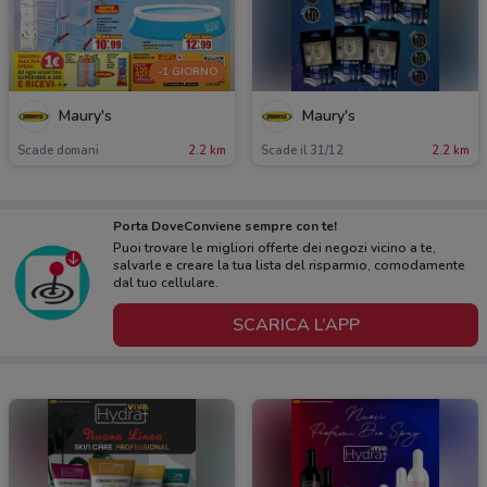
-1 GIORNO
Maury's
Maury's
Scade domani
2.2 km
Scade il 31/12
2.2 km
Porta DoveConviene sempre con te!
Puoi trovare le migliori offerte dei negozi vicino a te,
salvarle e creare la tua lista del risparmio, comodamente
dal tuo cellulare.
SCARICA L’APP