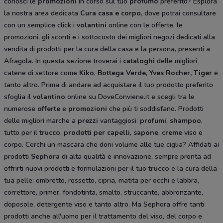
conosci le
promozioni
in corso sul tuo
profumo
preferito? Esplora
la nostra area dedicata
Cura casa e corpo
,
dove potrai consultare
con un semplice click i
volantini
online con le offerte, le
promozioni, gli sconti e i sottocosto dei migliori negozi dedicati alla
vendita di prodotti per la cura della casa e la persona
,
presenti a
Afragola. In questa sezione troverai i
cataloghi
delle migliori
catene di settore come
Kiko
,
Bottega Verde
,
Yves Rocher,
Tiger
e
tanto altro. Prima di andare ad acquistare il tuo prodotto preferito
sfoglia il
volantino
online su DoveConviene.it e scegli tra le
numerose
offerte
e
promozioni
che più ti soddisfano. Prodotti
delle migliori marche a
prezzi
vantaggiosi:
profumi
,
shampoo
,
tutto per il
trucco
,
prodotti per capelli
,
sapone
,
creme
viso e
corpo. Cerchi un mascara che doni volume alle tue ciglia? Affidati ai
prodotti
Sephora
di alta qualità e innovazione, sempre pronta ad
offrirti nuovi prodotti e formulazioni per il tuo
trucco
e la cura della
tua pelle: ombretto, rossetto, cipria, matita per occhi e labbra,
correttore, primer, fondotinta, smalto, struccante, abbronzante,
doposole, detergente viso e tanto altro. Ma
Sephora offre tanti
prodotti anche all'uomo per il trattamento del viso, del corpo e