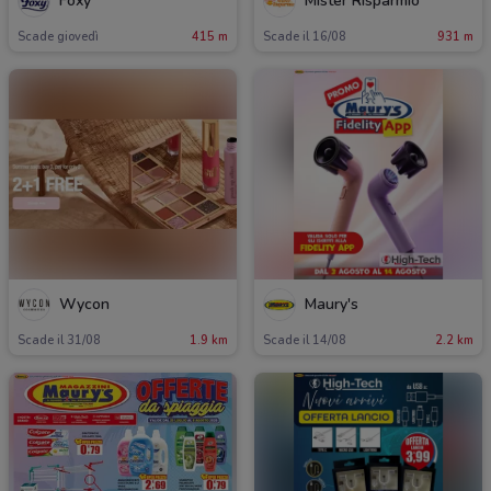
Foxy
Mister Risparmio
Scade giovedì
415 m
Scade il 16/08
931 m
Wycon
Maury's
Scade il 31/08
1.9 km
Scade il 14/08
2.2 km