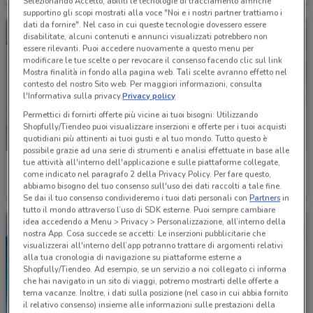
Selezionando Accetto, abiliti le tecnologie di tracciamento affinché
supportino gli scopi mostrati alla voce "Noi e i nostri partner trattiamo i
dati da fornire". Nel caso in cui queste tecnologie dovessero essere
disabilitate, alcuni contenuti e annunci visualizzati potrebbero non
essere rilevanti. Puoi accedere nuovamente a questo menu per
modificare le tue scelte o per revocare il consenso facendo clic sul link
Mostra finalità in fondo alla pagina web. Tali scelte avranno effetto nel
contesto del nostro Sito web. Per maggiori informazioni, consulta
l'Informativa sulla privacy.
Privacy policy
Permettici di fornirti offerte più vicine ai tuoi bisogni: Utilizzando
Shopfully/Tiendeo puoi visualizzare inserzioni e offerte per i tuoi acquisti
quotidiani più attinenti ai tuoi gusti e al tuo mondo. Tutto questo è
possibile grazie ad una serie di strumenti e analisi effettuate in base alle
tue attività all'interno dell'applicazione e sulle piattaforme collegate,
Ethos
Ethos
come indicato nel paragrafo 2 della Privacy Policy. Per fare questo,
abbiamo bisogno del tuo consenso sull'uso dei dati raccolti a tale fine.
Scade il 30/10
2.4 km
Scade il 16/08
2.4 km
Se dai il tuo consenso condivideremo i tuoi dati personali con
Partners
in
tutto il mondo attraverso l’uso di SDK esterne. Puoi sempre cambiare
idea accedendo a Menu > Privacy > Personalizzazione, all’interno della
nostra App. Cosa succede se accetti: Le inserzioni pubblicitarie che
visualizzerai all'interno dell’app potranno trattare di argomenti relativi
alla tua cronologia di navigazione su piattaforme esterne a
Shopfully/Tiendeo. Ad esempio, se un servizio a noi collegato ci informa
che hai navigato in un sito di viaggi, potremo mostrarti delle offerte a
tema vacanze. Inoltre, i dati sulla posizione (nel caso in cui abbia fornito
il relativo consenso) insieme alle informazioni sulle prestazioni della