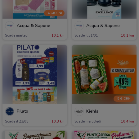
-4 GIORNI
Acqua & Sapone
Acqua & Sapone
Scade martedì
10.1 km
Scade il 31/01
10.1 km
-5 GIORNI
Pilato
Kiehls
Scade il 23/08
10.3 km
Scade mercoledì
10.4 km