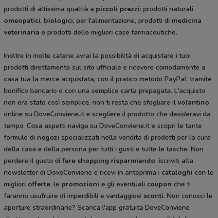
prodotti di altissima qualità a
piccoli prezzi
: prodotti naturali
omeopatici
,
biologici
, per l'alimentazione
,
prodotti di
medicina
veterinaria
e prodotti delle migliori case farmaceutiche.
Inoltre in molte catene avrai la possibilità di acquistare i tuoi
prodotti direttamente sul sito ufficiale e ricevere comodamente a
casa tua la merce acquistata, con il pratico metodo PayPal, tramite
bonifico bancario o con una semplice carta prepagata. L'acquisto
non era stato così semplice, non ti resta che sfogliare il
volantino
online su DoveConviene.it e scegliere il prodotto che desideravi da
tempo. Cosa aspetti naviga su DoveConviene.it e scopri le tante
formule di
negozi
specializzati nella vendita di prodotti per la cura
della casa e della persona per tutti i gusti e tutte le tasche. Non
perdere il gusto di
fare shopping risparmiando
, iscriviti alla
newsletter di DoveConviene e ricevi in anteprima i
cataloghi
con le
migliori
offerte
, le
promozioni
e gli eventuali
coupon
che ti
faranno usufruire di imperdibili e vantaggiosi
sconti
. Non conosci le
aperture straordinarie? Scarica l'app gratuita DoveConviene