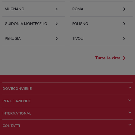
MUGNANO
ROMA
GUIDONIA MONTECELIO
FOLIGNO
PERUGIA
TIVOLI
Tutte le città
DOVECONVIENE
Cos'è DoveConviene
PER LE AZIENDE
Chi siamo
Cosa facciamo
INTERNATIONAL
News e media
Richieste commerciali e marketing
Brazil
CONTATTI
Lavora con noi
Mexico