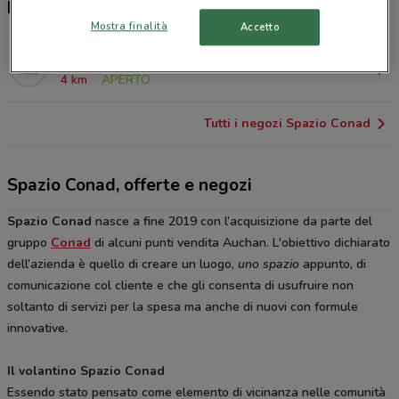
Negozi Spazio Conad a Viterbo
Mostra finalità
Accetto
Via Igino Garbini, 107 Viterbo
4 km
APERTO
Tutti i negozi Spazio Conad
Spazio Conad, offerte e negozi
Spazio Conad
nasce a fine 2019 con l’acquisizione da parte del
gruppo
Conad
di alcuni punti vendita Auchan. L'obiettivo dichiarato
dell’azienda è quello di creare un luogo,
uno spazio
appunto, di
comunicazione col cliente e che gli consenta di usufruire non
soltanto di servizi per la spesa ma anche di nuovi con formule
innovative.
Il volantino Spazio Conad
Essendo stato pensato come elemento di vicinanza nelle comunità