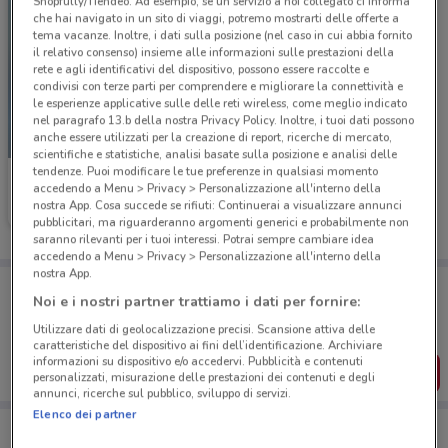
Shopfully/Tiendeo. Ad esempio, se un servizio a noi collegato ci informa
che hai navigato in un sito di viaggi, potremo mostrarti delle offerte a
tema vacanze. Inoltre, i dati sulla posizione (nel caso in cui abbia fornito
il relativo consenso) insieme alle informazioni sulle prestazioni della
rete e agli identificativi del dispositivo, possono essere raccolte e
condivisi con terze parti per comprendere e migliorare la connettività e
le esperienze applicative sulle delle reti wireless, come meglio indicato
nel paragrafo 13.b della nostra Privacy Policy. Inoltre, i tuoi dati possono
anche essere utilizzati per la creazione di report, ricerche di mercato,
-3 GIORNI
scientifiche e statistiche, analisi basate sulla posizione e analisi delle
tendenze. Puoi modificare le tue preferenze in qualsiasi momento
Spazio Conad
accedendo a Menu > Privacy > Personalizzazione all'interno della
nostra App. Cosa succede se rifiuti: Continuerai a visualizzare annunci
Scade lunedì
4 km
pubblicitari, ma riguarderanno argomenti generici e probabilmente non
saranno rilevanti per i tuoi interessi. Potrai sempre cambiare idea
accedendo a Menu > Privacy > Personalizzazione all'interno della
nostra App.
Porta DoveConviene sempre con te!
Noi e i nostri partner trattiamo i dati per fornire:
Puoi trovare le migliori offerte dei negozi vicino a te,
salvarle e creare la tua lista del risparmio, comodamente
Utilizzare dati di geolocalizzazione precisi. Scansione attiva delle
dal tuo cellulare.
caratteristiche del dispositivo ai fini dell’identificazione. Archiviare
informazioni su dispositivo e/o accedervi. Pubblicità e contenuti
SCARICA L’APP
personalizzati, misurazione delle prestazioni dei contenuti e degli
annunci, ricerche sul pubblico, sviluppo di servizi.
Elenco dei partner