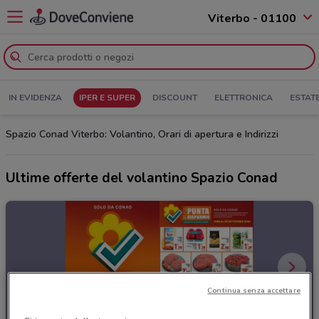
Viterbo - 01100
IN EVIDENZA
IPER E SUPER
DISCOUNT
ELETTRONICA
ESTAT
Spazio Conad Viterbo: Volantino, Orari di apertura e Indirizzi
Ultime offerte del volantino Spazio Conad
Continua senza accettare