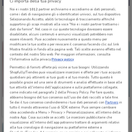
Ci importa della tua privacy
Noi e i nostri
1012
partner archiviamo e accediamo ai dati personali,
Spazio Conad
come i dati di navigazione gli o identificatori univoci, sul tuo dispositivo.
Selezionando Accetto, abiliti le tecnologie di tracciamento affinché
Scade il 30/09
4 km
supportino gli scopi mostrati alla voce "Noi e i nostri partner trattiamo i
dati da fornire". Nel caso in cui queste tecnologie dovessero essere
disabilitate, alcuni contenuti e annunci visualizzati potrebbero non
essere rilevanti. Puoi accedere nuovamente a questo menu per
modificare le tue scelte o per revocare il consenso facendo clic sul link
Mostra finalità in fondo alla pagina web. Tali scelte avranno effetto nel
contesto del nostro Sito web. Per maggiori informazioni, consulta
l'Informativa sulla privacy.
Privacy policy
Permettici di fornirti offerte più vicine ai tuoi bisogni: Utilizzando
Shopfully/Tiendeo puoi visualizzare inserzioni e offerte per i tuoi acquisti
quotidiani più attinenti ai tuoi gusti e al tuo mondo. Tutto questo è
possibile grazie ad una serie di strumenti e analisi effettuate in base alle
tue attività all'interno dell'applicazione e sulle piattaforme collegate,
-3 GIORNI
come indicato nel paragrafo 2 della Privacy Policy. Per fare questo,
abbiamo bisogno del tuo consenso sull'uso dei dati raccolti a tale fine.
Se dai il tuo consenso condivideremo i tuoi dati personali con
Partners
in
Spazio Conad
Spazio Conad
tutto il mondo attraverso l’uso di SDK esterne. Puoi sempre cambiare
idea accedendo a Menu > Privacy > Personalizzazione, all’interno della
Scade il 30/09
4 km
Scade lunedì
4 km
nostra App. Cosa succede se accetti: Le inserzioni pubblicitarie che
visualizzerai all'interno dell’app potranno trattare di argomenti relativi
alla tua cronologia di navigazione su piattaforme esterne a