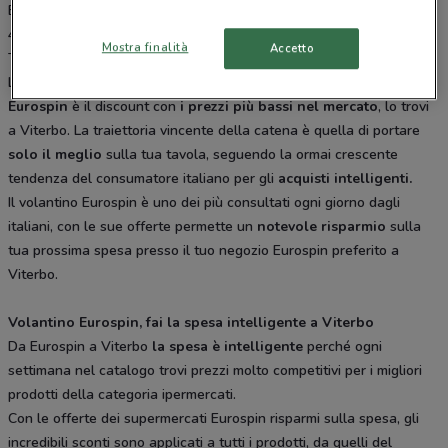
Etruschi Viterbo, Via Asinello 10/B Celleno, Via San Michele
44/46/48 Vetralla, Loc. Centignano Snc. Vignanello, Via Penne in
Mostra finalità
Accetto
Teverina Orte Viterbo. Tutti i negozi sono aperti tutti i giorni dal
Lunedì alla Sabato e offrono i migliori prodotti per la tua spesa.
Eurospin
è il discount con
i prezzi più bassi nel mercato
, lo trovi
a Viterbo. La traiettoria vincente della catena è quella di portare
solo il meglio
sulla tua tavola, seguendo la ormai crescente
tendenza del consumatore italiano per gli
acquisti intelligenti.
Il volantino Eurospin è uno dei più consultati ogni giorno dagli
italiani, con le sue offerte permette un
notevole risparmio
sulla
tua prossima spesa presso il tuo negozio Eurospin preferito a
Viterbo.
Volantino Eurospin, fai la spesa intelligente a Viterbo
Da Eurospin a Viterbo
la spesa è intelligente
perché ogni
settimana nel catalogo trovi prezzi molto competitivi per i migliori
prodotti della categoria ipermercati.
Con le offerte dei supermercati Eurospin risparmi sulla spesa, gli
incredibili sconti sono applicati a tutti i prodotti, da quelli del