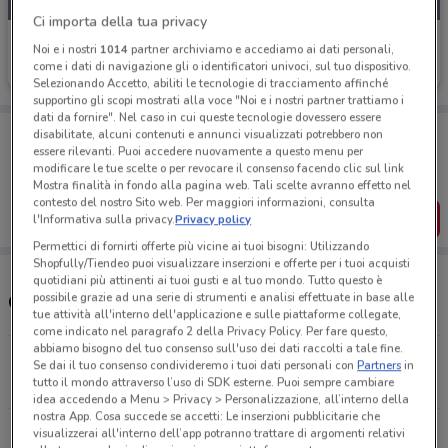
Ci importa della tua privacy
Eurospin
Noi e i nostri
1014
partner archiviamo e accediamo ai dati personali,
come i dati di navigazione gli o identificatori univoci, sul tuo dispositivo.
Scade domani
4.1 km
Selezionando Accetto, abiliti le tecnologie di tracciamento affinché
supportino gli scopi mostrati alla voce "Noi e i nostri partner trattiamo i
dati da fornire". Nel caso in cui queste tecnologie dovessero essere
Porta DoveConviene sempre con te!
disabilitate, alcuni contenuti e annunci visualizzati potrebbero non
Puoi trovare le migliori offerte dei negozi vicino a te,
essere rilevanti. Puoi accedere nuovamente a questo menu per
salvarle e creare la tua lista del risparmio, comodamente
modificare le tue scelte o per revocare il consenso facendo clic sul link
dal tuo cellulare.
Mostra finalità in fondo alla pagina web. Tali scelte avranno effetto nel
contesto del nostro Sito web. Per maggiori informazioni, consulta
SCARICA L’APP
l'Informativa sulla privacy.
Privacy policy
Permettici di fornirti offerte più vicine ai tuoi bisogni: Utilizzando
Shopfully/Tiendeo puoi visualizzare inserzioni e offerte per i tuoi acquisti
quotidiani più attinenti ai tuoi gusti e al tuo mondo. Tutto questo è
possibile grazie ad una serie di strumenti e analisi effettuate in base alle
Orari e Negozi Eurospin
tue attività all'interno dell'applicazione e sulle piattaforme collegate,
come indicato nel paragrafo 2 della Privacy Policy. Per fare questo,
abbiamo bisogno del tuo consenso sull'uso dei dati raccolti a tale fine.
Via Villanova Snc Viterbo
Se dai il tuo consenso condivideremo i tuoi dati personali con
Partners
in
tutto il mondo attraverso l’uso di SDK esterne. Puoi sempre cambiare
4.1 km
APERTO
idea accedendo a Menu > Privacy > Personalizzazione, all’interno della
nostra App. Cosa succede se accetti: Le inserzioni pubblicitarie che
Via Circonvallazione Ovest, 25/27 Viterbo
visualizzerai all'interno dell’app potranno trattare di argomenti relativi