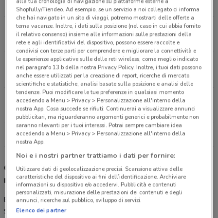
alla tua cronologia di navigazione su piattaforme esterne a
4.4 km
APERTO
Shopfully/Tiendeo. Ad esempio, se un servizio a noi collegato ci informa
che hai navigato in un sito di viaggi, potremo mostrarti delle offerte a
tema vacanze. Inoltre, i dati sulla posizione (nel caso in cui abbia fornito
Via Degli Etruschi Viterbo
il relativo consenso) insieme alle informazioni sulle prestazioni della
4.7 km
APERTO
rete e agli identificativi del dispositivo, possono essere raccolte e
condivisi con terze parti per comprendere e migliorare la connettività e
le esperienze applicative sulle delle reti wireless, come meglio indicato
Via Asinello, 10/B Celleno
nel paragrafo 13.b della nostra Privacy Policy. Inoltre, i tuoi dati possono
11.8 km
APERTO
anche essere utilizzati per la creazione di report, ricerche di mercato,
scientifiche e statistiche, analisi basate sulla posizione e analisi delle
tendenze. Puoi modificare le tue preferenze in qualsiasi momento
Via San Michele, 44/46/48 Vetralla
accedendo a Menu > Privacy > Personalizzazione all'interno della
nostra App. Cosa succede se rifiuti: Continuerai a visualizzare annunci
14.1 km
APERTO
pubblicitari, ma riguarderanno argomenti generici e probabilmente non
saranno rilevanti per i tuoi interessi. Potrai sempre cambiare idea
accedendo a Menu > Privacy > Personalizzazione all'interno della
Tutti i negozi Eurospin
nostra App.
Noi e i nostri partner trattiamo i dati per fornire:
Gli sconti del nuovo volantino Eurospin e i
Utilizzare dati di geolocalizzazione precisi. Scansione attiva delle
caratteristiche del dispositivo ai fini dell’identificazione. Archiviare
negozi
informazioni su dispositivo e/o accedervi. Pubblicità e contenuti
personalizzati, misurazione delle prestazioni dei contenuti e degli
Eurospin è presente in vari punti della città: lo trovi in Via Villanova
annunci, ricerche sul pubblico, sviluppo di servizi.
Elenco dei partner
Snc Viterbo, Via Circonvallazione Ovest 25/27 Viterbo, Via Degli