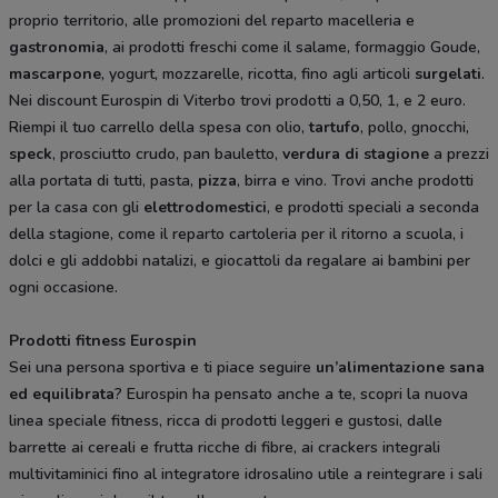
proprio territorio, alle promozioni del reparto macelleria e
gastronomia
, ai prodotti freschi come il salame, formaggio Goude,
mascarpone
, yogurt, mozzarelle, ricotta, fino agli articoli
surgelati
.
Nei discount Eurospin di Viterbo trovi prodotti a 0,50, 1, e 2 euro.
Riempi il tuo carrello della spesa con olio,
tartufo
, pollo, gnocchi,
speck
, prosciutto crudo, pan bauletto,
verdura di stagione
a prezzi
alla portata di tutti, pasta,
pizza
, birra e vino. Trovi anche prodotti
per la casa con gli
elettrodomestici
, e prodotti speciali a seconda
della stagione, come il reparto cartoleria per il ritorno a scuola, i
dolci e gli addobbi natalizi, e giocattoli da regalare ai bambini per
ogni occasione.
Prodotti fitness Eurospin
Sei una persona sportiva e ti piace seguire
un’alimentazione sana
ed equilibrata
? Eurospin ha pensato anche a te, scopri la nuova
linea speciale fitness, ricca di prodotti leggeri e gustosi, dalle
barrette ai cereali e frutta ricche di fibre, ai crackers integrali
multivitaminici fino al integratore idrosalino utile a reintegrare i sali