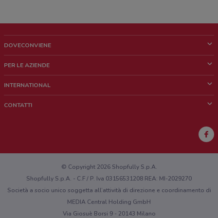
DOVECONVIENE
Cos'è DoveConviene
PER LE AZIENDE
Chi siamo
Cosa facciamo
INTERNATIONAL
News e media
Richieste commerciali e marketing
Brazil
CONTATTI
Lavora con noi
Mexico
Segnalazione punto vendita
France
Segnalazione Volantino
Australia
Hai un malfunzionamento sul web o sull'app?
New Zealand
© Copyright 2026 Shopfully S.p.A.
Shopfully S.p.A. - C.F / P. Iva 03156531208 REA: MI-2029270
Società a socio unico soggetta all’attività di direzione e coordinamento di
MEDIA Central Holding GmbH
Via Giosuè Borsi 9 - 20143 Milano