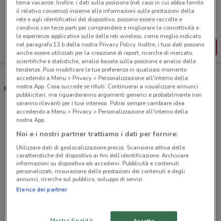
tema vacanze. Inoltre, i dati sulla posizione (nel caso in cui abbia fornito
Porta DoveConviene sempre con te!
il relativo consenso) insieme alle informazioni sulle prestazioni della
Puoi trovare le migliori offerte dei negozi vicino a te,
rete e agli identificativi del dispositivo, possono essere raccolte e
salvarle e creare la tua lista del risparmio, comodamente
condivisi con terze parti per comprendere e migliorare la connettività e
dal tuo cellulare.
le esperienze applicative sulle delle reti wireless, come meglio indicato
nel paragrafo 13.b della nostra Privacy Policy. Inoltre, i tuoi dati possono
SCARICA L’APP
anche essere utilizzati per la creazione di report, ricerche di mercato,
scientifiche e statistiche, analisi basate sulla posizione e analisi delle
tendenze. Puoi modificare le tue preferenze in qualsiasi momento
accedendo a Menu > Privacy > Personalizzazione all'interno della
nostra App. Cosa succede se rifiuti: Continuerai a visualizzare annunci
Orari e supermercati Carrefour Express
pubblicitari, ma riguarderanno argomenti generici e probabilmente non
saranno rilevanti per i tuoi interessi. Potrai sempre cambiare idea
accedendo a Menu > Privacy > Personalizzazione all'interno della
Piazzale degli Etruschi, 2 Santa Barbara
nostra App.
4.7 km
CHIUSO
Noi e i nostri partner trattiamo i dati per fornire:
Utilizzare dati di geolocalizzazione precisi. Scansione attiva delle
Via Degli Etruschi 70 Viterbo
caratteristiche del dispositivo ai fini dell’identificazione. Archiviare
informazioni su dispositivo e/o accedervi. Pubblicità e contenuti
5.1 km
CHIUSO
personalizzati, misurazione delle prestazioni dei contenuti e degli
annunci, ricerche sul pubblico, sviluppo di servizi.
Strada Asmara Vetralla
Elenco dei partner
16.4 km
Mostra finalità