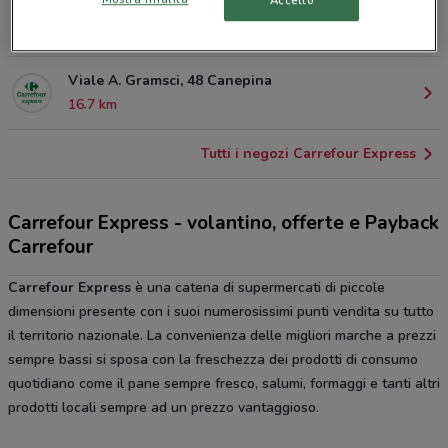
Accetto
Strada Asmara, 1 Vetralla
16.5 km
Viale A. Gramsci, 48 Canepina
16.7 km
Tutti i negozi Carrefour Express
Carrefour Express - volantino, offerte e Payback
Carrefour
Carrefour Express
è una catena di supermercati di piccole
dimensioni presente con i suoi numerosissimi punti vendita su tutto
il territorio nazionale. La convenienza delle migliori marche a prezzi
sempre bassi si sposa con la freschezza dei prodotti di consumo
quotidiano come il pane sempre fresco, salumi, formaggi e tanti altri
prodotti locali sempre ad un prezzo vantaggioso.