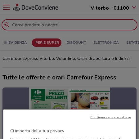
Viterbo - 01100
IN EVIDENZA
IPER E SUPER
DISCOUNT
ELETTRONICA
ESTAT
Carrefour Express Viterbo: Volantino, Orari di apertura e Indirizzi
Tutte le offerte e orari Carrefour Express
Continua senza accettare
Ci importa della tua privacy