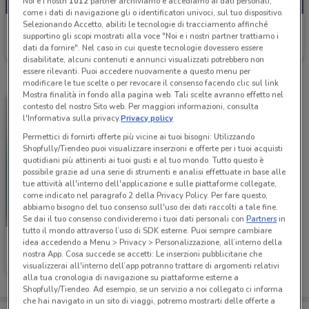
Noi e i nostri
1012
partner archiviamo e accediamo ai dati personali,
come i dati di navigazione gli o identificatori univoci, sul tuo dispositivo.
Selezionando Accetto, abiliti le tecnologie di tracciamento affinché
Carrefour Express
supportino gli scopi mostrati alla voce "Noi e i nostri partner trattiamo i
dati da fornire". Nel caso in cui queste tecnologie dovessero essere
Scade martedì
22.9 km
disabilitate, alcuni contenuti e annunci visualizzati potrebbero non
essere rilevanti. Puoi accedere nuovamente a questo menu per
modificare le tue scelte o per revocare il consenso facendo clic sul link
Mostra finalità in fondo alla pagina web. Tali scelte avranno effetto nel
contesto del nostro Sito web. Per maggiori informazioni, consulta
l'Informativa sulla privacy.
Privacy policy
Permettici di fornirti offerte più vicine ai tuoi bisogni: Utilizzando
Shopfully/Tiendeo puoi visualizzare inserzioni e offerte per i tuoi acquisti
quotidiani più attinenti ai tuoi gusti e al tuo mondo. Tutto questo è
possibile grazie ad una serie di strumenti e analisi effettuate in base alle
tue attività all'interno dell'applicazione e sulle piattaforme collegate,
come indicato nel paragrafo 2 della Privacy Policy. Per fare questo,
abbiamo bisogno del tuo consenso sull'uso dei dati raccolti a tale fine.
Se dai il tuo consenso condivideremo i tuoi dati personali con
Partners
in
tutto il mondo attraverso l’uso di SDK esterne. Puoi sempre cambiare
Carrefour Express
idea accedendo a Menu > Privacy > Personalizzazione, all’interno della
nostra App. Cosa succede se accetti: Le inserzioni pubblicitarie che
Scade il 31/08
22.9 km
visualizzerai all'interno dell’app potranno trattare di argomenti relativi
alla tua cronologia di navigazione su piattaforme esterne a
Shopfully/Tiendeo. Ad esempio, se un servizio a noi collegato ci informa
che hai navigato in un sito di viaggi, potremo mostrarti delle offerte a