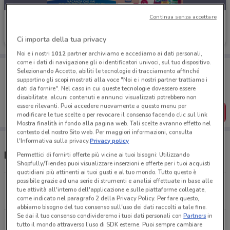
Continua senza accettare
Prodet
Scade il 31/08
4.5 km
Ci importa della tua privacy
Noi e i nostri
1012
partner archiviamo e accediamo ai dati personali,
come i dati di navigazione gli o identificatori univoci, sul tuo dispositivo.
Porta DoveConviene sempre con te!
Selezionando Accetto, abiliti le tecnologie di tracciamento affinché
Puoi trovare le migliori offerte dei negozi vicino a te,
supportino gli scopi mostrati alla voce "Noi e i nostri partner trattiamo i
salvarle e creare la tua lista del risparmio, comodamente
dati da fornire". Nel caso in cui queste tecnologie dovessero essere
dal tuo cellulare.
disabilitate, alcuni contenuti e annunci visualizzati potrebbero non
essere rilevanti. Puoi accedere nuovamente a questo menu per
SCARICA L’APP
modificare le tue scelte o per revocare il consenso facendo clic sul link
Mostra finalità in fondo alla pagina web. Tali scelte avranno effetto nel
contesto del nostro Sito web. Per maggiori informazioni, consulta
l'Informativa sulla privacy.
Privacy policy
Negozi Prodet a Vimercate
Permettici di fornirti offerte più vicine ai tuoi bisogni: Utilizzando
Shopfully/Tiendeo puoi visualizzare inserzioni e offerte per i tuoi acquisti
quotidiani più attinenti ai tuoi gusti e al tuo mondo. Tutto questo è
possibile grazie ad una serie di strumenti e analisi effettuate in base alle
Via Ugo Foscolo, 2 Agrate Brianza
tue attività all'interno dell'applicazione e sulle piattaforme collegate,
4.5 km
come indicato nel paragrafo 2 della Privacy Policy. Per fare questo,
abbiamo bisogno del tuo consenso sull'uso dei dati raccolti a tale fine.
Se dai il tuo consenso condivideremo i tuoi dati personali con
Partners
in
Via Galvani, 4/6 Cologno Monzese
tutto il mondo attraverso l’uso di SDK esterne. Puoi sempre cambiare