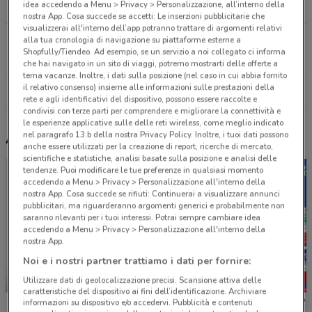
idea accedendo a Menu > Privacy > Personalizzazione, all’interno della
11.8 km
nostra App. Cosa succede se accetti: Le inserzioni pubblicitarie che
visualizzerai all'interno dell’app potranno trattare di argomenti relativi
Via Porticini, 13 Saronno
alla tua cronologia di navigazione su piattaforme esterne a
Shopfully/Tiendeo. Ad esempio, se un servizio a noi collegato ci informa
25.9 km
che hai navigato in un sito di viaggi, potremo mostrarti delle offerte a
tema vacanze. Inoltre, i dati sulla posizione (nel caso in cui abbia fornito
il relativo consenso) insieme alle informazioni sulle prestazioni della
Tutti i negozi Prodet
rete e agli identificativi del dispositivo, possono essere raccolte e
condivisi con terze parti per comprendere e migliorare la connettività e
le esperienze applicative sulle delle reti wireless, come meglio indicato
nel paragrafo 13.b della nostra Privacy Policy. Inoltre, i tuoi dati possono
Altri volantini nelle vicinanze
anche essere utilizzati per la creazione di report, ricerche di mercato,
scientifiche e statistiche, analisi basate sulla posizione e analisi delle
tendenze. Puoi modificare le tue preferenze in qualsiasi momento
accedendo a Menu > Privacy > Personalizzazione all'interno della
nostra App. Cosa succede se rifiuti: Continuerai a visualizzare annunci
pubblicitari, ma riguarderanno argomenti generici e probabilmente non
saranno rilevanti per i tuoi interessi. Potrai sempre cambiare idea
accedendo a Menu > Privacy > Personalizzazione all'interno della
nostra App.
Noi e i nostri partner trattiamo i dati per fornire:
Utilizzare dati di geolocalizzazione precisi. Scansione attiva delle
NUOVO
caratteristiche del dispositivo ai fini dell’identificazione. Archiviare
dm
Foxy
Caddy's
informazioni su dispositivo e/o accedervi. Pubblicità e contenuti