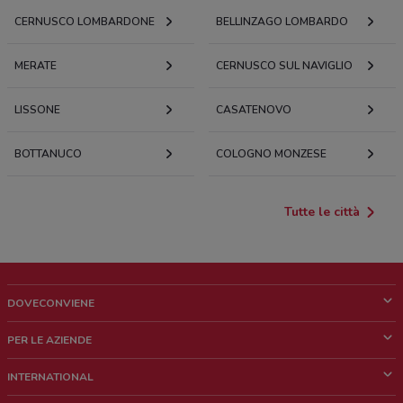
CERNUSCO LOMBARDONE
BELLINZAGO LOMBARDO
MERATE
CERNUSCO SUL NAVIGLIO
LISSONE
CASATENOVO
BOTTANUCO
COLOGNO MONZESE
Tutte le città
DOVECONVIENE
Cos'è DoveConviene
PER LE AZIENDE
Chi siamo
Cosa facciamo
INTERNATIONAL
News e media
Richieste commerciali e marketing