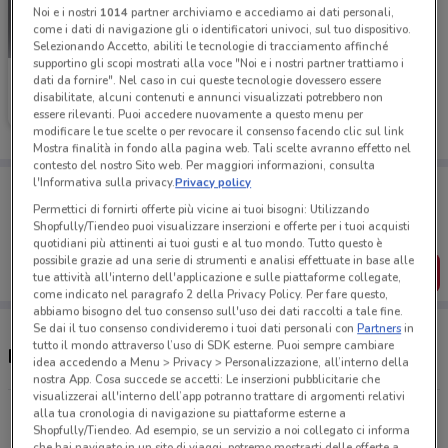
Noi e i nostri
1014
partner archiviamo e accediamo ai dati personali,
come i dati di navigazione gli o identificatori univoci, sul tuo dispositivo.
Selezionando Accetto, abiliti le tecnologie di tracciamento affinché
supportino gli scopi mostrati alla voce "Noi e i nostri partner trattiamo i
Orly
dati da fornire". Nel caso in cui queste tecnologie dovessero essere
disabilitate, alcuni contenuti e annunci visualizzati potrebbero non
Scade il 19/05
597 m
essere rilevanti. Puoi accedere nuovamente a questo menu per
modificare le tue scelte o per revocare il consenso facendo clic sul link
Mostra finalità in fondo alla pagina web. Tali scelte avranno effetto nel
contesto del nostro Sito web. Per maggiori informazioni, consulta
l'Informativa sulla privacy.
Privacy policy
Porta DoveConviene sempre con te!
Puoi trovare le migliori offerte dei negozi vicino a te,
Permettici di fornirti offerte più vicine ai tuoi bisogni: Utilizzando
salvarle e creare la tua lista del risparmio, comodamente
Shopfully/Tiendeo puoi visualizzare inserzioni e offerte per i tuoi acquisti
dal tuo cellulare.
quotidiani più attinenti ai tuoi gusti e al tuo mondo. Tutto questo è
possibile grazie ad una serie di strumenti e analisi effettuate in base alle
SCARICA L’APP
tue attività all'interno dell'applicazione e sulle piattaforme collegate,
come indicato nel paragrafo 2 della Privacy Policy. Per fare questo,
abbiamo bisogno del tuo consenso sull'uso dei dati raccolti a tale fine.
Se dai il tuo consenso condivideremo i tuoi dati personali con
Partners
in
tutto il mondo attraverso l’uso di SDK esterne. Puoi sempre cambiare
Negozi Orly a Vimercate
idea accedendo a Menu > Privacy > Personalizzazione, all’interno della
nostra App. Cosa succede se accetti: Le inserzioni pubblicitarie che
visualizzerai all'interno dell’app potranno trattare di argomenti relativi
Via I. Rota, 36 Vimercate
alla tua cronologia di navigazione su piattaforme esterne a
Shopfully/Tiendeo. Ad esempio, se un servizio a noi collegato ci informa
597 m
che hai navigato in un sito di viaggi, potremo mostrarti delle offerte a