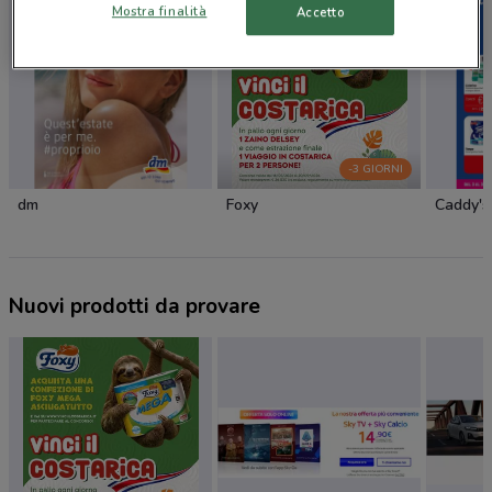
Mostra finalità
Accetto
-3 GIORNI
dm
Foxy
Caddy's
Nuovi prodotti da provare