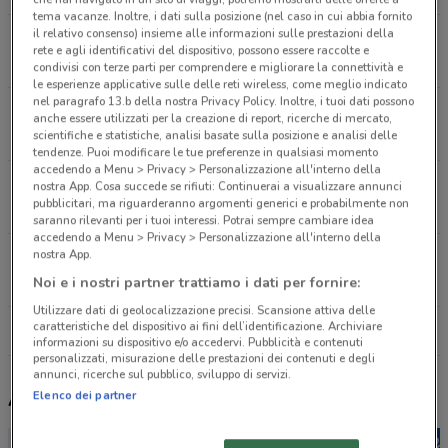
tema vacanze. Inoltre, i dati sulla posizione (nel caso in cui abbia fornito
il relativo consenso) insieme alle informazioni sulle prestazioni della
Piazza Libertà, 5 Biassono
rete e agli identificativi del dispositivo, possono essere raccolte e
8.1 km
condivisi con terze parti per comprendere e migliorare la connettività e
le esperienze applicative sulle delle reti wireless, come meglio indicato
nel paragrafo 13.b della nostra Privacy Policy. Inoltre, i tuoi dati possono
Via Matteotti, 3 Vedano
anche essere utilizzati per la creazione di report, ricerche di mercato,
8.1 km
scientifiche e statistiche, analisi basate sulla posizione e analisi delle
tendenze. Puoi modificare le tue preferenze in qualsiasi momento
accedendo a Menu > Privacy > Personalizzazione all'interno della
Via San Giovanni Bosco, 6 Monza
nostra App. Cosa succede se rifiuti: Continuerai a visualizzare annunci
pubblicitari, ma riguarderanno argomenti generici e probabilmente non
8.2 km
saranno rilevanti per i tuoi interessi. Potrai sempre cambiare idea
accedendo a Menu > Privacy > Personalizzazione all'interno della
nostra App.
Tommaso Grossi, 26 Monza
8.3 km
Noi e i nostri partner trattiamo i dati per fornire:
Utilizzare dati di geolocalizzazione precisi. Scansione attiva delle
caratteristiche del dispositivo ai fini dell’identificazione. Archiviare
Tutti i negozi Orly
informazioni su dispositivo e/o accedervi. Pubblicità e contenuti
personalizzati, misurazione delle prestazioni dei contenuti e degli
annunci, ricerche sul pubblico, sviluppo di servizi.
Altri volantini nelle vicinanze
Elenco dei partner