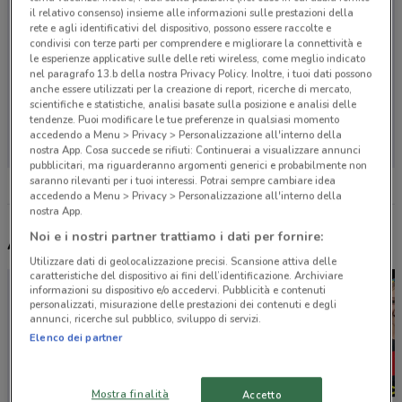
il relativo consenso) insieme alle informazioni sulle prestazioni della
rete e agli identificativi del dispositivo, possono essere raccolte e
condivisi con terze parti per comprendere e migliorare la connettività e
le esperienze applicative sulle delle reti wireless, come meglio indicato
nel paragrafo 13.b della nostra Privacy Policy. Inoltre, i tuoi dati possono
anche essere utilizzati per la creazione di report, ricerche di mercato,
scientifiche e statistiche, analisi basate sulla posizione e analisi delle
Non ci sono negozi nelle vicinanze
tendenze. Puoi modificare le tue preferenze in qualsiasi momento
accedendo a Menu > Privacy > Personalizzazione all'interno della
nostra App. Cosa succede se rifiuti: Continuerai a visualizzare annunci
pubblicitari, ma riguarderanno argomenti generici e probabilmente non
saranno rilevanti per i tuoi interessi. Potrai sempre cambiare idea
accedendo a Menu > Privacy > Personalizzazione all'interno della
nostra App.
Noi e i nostri partner trattiamo i dati per fornire:
Altri volantini nelle vicinanze
Utilizzare dati di geolocalizzazione precisi. Scansione attiva delle
caratteristiche del dispositivo ai fini dell’identificazione. Archiviare
informazioni su dispositivo e/o accedervi. Pubblicità e contenuti
personalizzati, misurazione delle prestazioni dei contenuti e degli
annunci, ricerche sul pubblico, sviluppo di servizi.
Elenco dei partner
Mostra finalità
Accetto