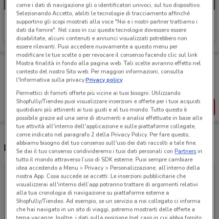
come i dati di navigazione gli o identificatori univoci, sul tuo dispositivo.
Selezionando Accetto, abiliti le tecnologie di tracciamento affinché
Eminflex
supportino gli scopi mostrati alla voce "Noi e i nostri partner trattiamo i
dati da fornire". Nel caso in cui queste tecnologie dovessero essere
Scade il 30/08
disabilitate, alcuni contenuti e annunci visualizzati potrebbero non
essere rilevanti. Puoi accedere nuovamente a questo menu per
modificare le tue scelte o per revocare il consenso facendo clic sul link
Porta DoveConviene sempre con te!
Mostra finalità in fondo alla pagina web. Tali scelte avranno effetto nel
contesto del nostro Sito web. Per maggiori informazioni, consulta
Puoi trovare le migliori offerte dei negozi vicino a te,
l'Informativa sulla privacy.
Privacy policy
salvarle e creare la tua lista del risparmio, comodamente
dal tuo cellulare.
Permettici di fornirti offerte più vicine ai tuoi bisogni: Utilizzando
Shopfully/Tiendeo puoi visualizzare inserzioni e offerte per i tuoi acquisti
SCARICA L’APP
quotidiani più attinenti ai tuoi gusti e al tuo mondo. Tutto questo è
possibile grazie ad una serie di strumenti e analisi effettuate in base alle
tue attività all'interno dell'applicazione e sulle piattaforme collegate,
come indicato nel paragrafo 2 della Privacy Policy. Per fare questo,
abbiamo bisogno del tuo consenso sull'uso dei dati raccolti a tale fine.
Negozi Eminflex a Vimercate
Se dai il tuo consenso condivideremo i tuoi dati personali con
Partners
in
tutto il mondo attraverso l’uso di SDK esterne. Puoi sempre cambiare
idea accedendo a Menu > Privacy > Personalizzazione, all’interno della
nostra App. Cosa succede se accetti: Le inserzioni pubblicitarie che
visualizzerai all'interno dell’app potranno trattare di argomenti relativi
alla tua cronologia di navigazione su piattaforme esterne a
Shopfully/Tiendeo. Ad esempio, se un servizio a noi collegato ci informa
che hai navigato in un sito di viaggi, potremo mostrarti delle offerte a
tema vacanze. Inoltre, i dati sulla posizione (nel caso in cui abbia fornito