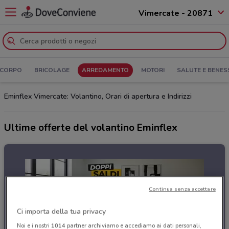
Vimercate - 20871
 CORPO
BRICOLAGE
ARREDAMENTO
MOTORI
SALUTE E BENES
Eminflex Vimercate: Volantino, Orari di apertura e Indirizzi
Ultime offerte del volantino Eminflex
Continua senza accettare
Ci importa della tua privacy
Noi e i nostri
1014
partner archiviamo e accediamo ai dati personali,