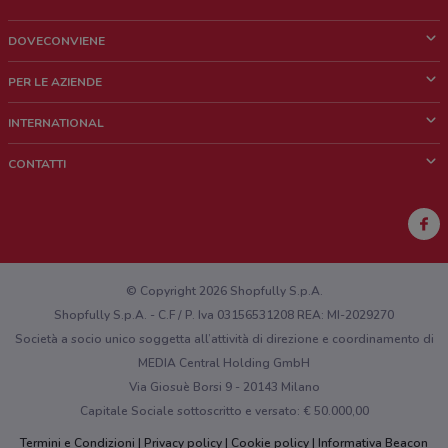
DOVECONVIENE
Cos'è DoveConviene
PER LE AZIENDE
Chi siamo
Cosa facciamo
INTERNATIONAL
News e media
Richieste commerciali e marketing
Brazil
CONTATTI
Lavora con noi
Mexico
Segnalazione punto vendita
France
Segnalazione Volantino
Australia
Hai un malfunzionamento sul web o sull'app?
New Zealand
© Copyright 2026 Shopfully S.p.A.
Shopfully S.p.A. - C.F / P. Iva 03156531208 REA: MI-2029270
Società a socio unico soggetta all’attività di direzione e coordinamento di
MEDIA Central Holding GmbH
Via Giosuè Borsi 9 - 20143 Milano
Capitale Sociale sottoscritto e versato: € 50.000,00
Termini e Condizioni
Privacy policy
Cookie policy
Informativa Beacon