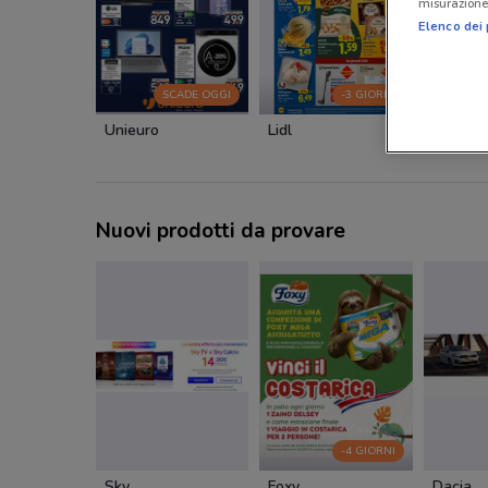
misurazione 
Elenco dei 
SCADE OGGI
-3 GIORNI
Unieuro
Lidl
Spazio
Nuovi prodotti da provare
-4 GIORNI
Sky
Foxy
Dacia