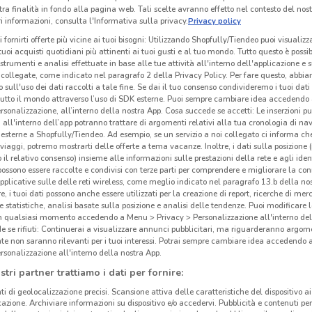
tra finalità in fondo alla pagina web. Tali scelte avranno effetto nel contesto del nost
 informazioni, consulta l'Informativa sulla privacy.
Privacy policy
i fornirti offerte più vicine ai tuoi bisogni: Utilizzando Shopfully/Tiendeo puoi visualizz
i tuoi acquisti quotidiani più attinenti ai tuoi gusti e al tuo mondo. Tutto questo è possi
 strumenti e analisi effettuate in base alle tue attività all'interno dell'applicazione e 
collegate, come indicato nel paragrafo 2 della Privacy Policy. Per fare questo, abbi
 sull'uso dei dati raccolti a tale fine. Se dai il tuo consenso condivideremo i tuoi dati
tutto il mondo attraverso l’uso di SDK esterne. Puoi sempre cambiare idea accedend
rsonalizzazione, all’interno della nostra App. Cosa succede se accetti: Le inserzioni pu
i all'interno dell’app potranno trattare di argomenti relativi alla tua cronologia di na
esterne a Shopfully/Tiendeo. Ad esempio, se un servizio a noi collegato ci informa ch
i viaggi, potremo mostrarti delle offerte a tema vacanze. Inoltre, i dati sulla posizione 
o il relativo consenso) insieme alle informazioni sulle prestazioni della rete e agli ident
 possono essere raccolte e condivisi con terze parti per comprendere e migliorare la conn
5.4 km
pplicative sulle delle reti wireless, come meglio indicato nel paragrafo 13.b della no
re, i tuoi dati possono anche essere utilizzati per la creazione di report, ricerche di mer
 e statistiche, analisi basate sulla posizione e analisi delle tendenze. Puoi modificare l
Gli
in qualsiasi momento accedendo a Menu > Privacy > Personalizzazione all'interno del
 se rifiuti: Continuerai a visualizzare annunci pubblicitari, ma riguarderanno argome
i n
te non saranno rilevanti per i tuoi interessi. Potrai sempre cambiare idea accedendo
rsonalizzazione all'interno della nostra App.
Arca
stri partner trattiamo i dati per fornire:
ti di geolocalizzazione precisi. Scansione attiva delle caratteristiche del dispositivo ai 
icazione. Archiviare informazioni su dispositivo e/o accedervi. Pubblicità e contenuti per
Arcap