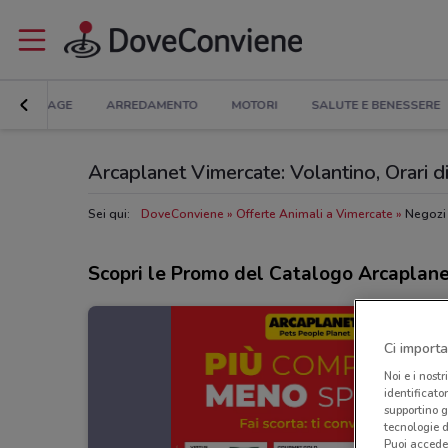
BRICOLAGE
ARREDAMENTO
MOTORI
SALUTE E BENESSERE
Arcaplanet Vimercate: Volantino, Orari di 
Sei qui:
DoveConviene
Offerte Animali a Vimercate
Negozi 
Scopri le Promo del Catalogo Arcaplan
Ci importa
Noi e i nostr
identificato
supportino g
tecnologie d
Puoi accede