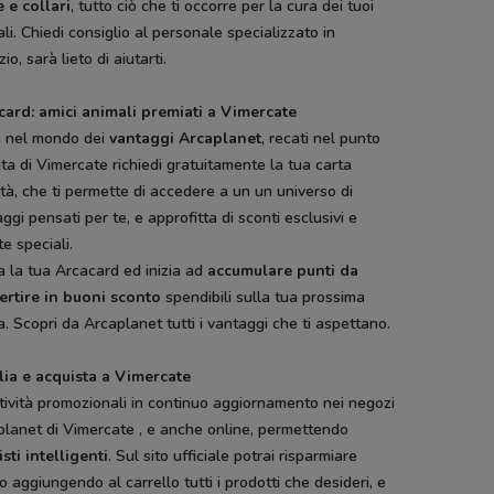
 e collari
, tutto ciò che ti occorre per la cura dei tuoi
li. Chiedi consiglio al personale specializzato in
io, sarà lieto di aiutarti.
card: amici animali premiati a Vimercate
a nel mondo dei
vantaggi Arcaplanet
, recati nel punto
ta di Vimercate richiedi gratuitamente la tua carta
tà, che ti permette di accedere a un un universo di
ggi pensati per te, e approfitta di sconti esclusivi e
te speciali.
a la tua Arcacard ed inizia ad
accumulare punti da
ertire in buoni sconto
spendibili sulla tua prossima
. Scopri da Arcaplanet tutti i vantaggi che ti aspettano.
lia e acquista a Vimercate
tività promozionali in continuo aggiornamento nei negozi
planet di Vimercate , e anche online, permettendo
sti intelligenti
. Sul sito ufficiale potrai risparmiare
 aggiungendo al carrello tutti i prodotti che desideri, e