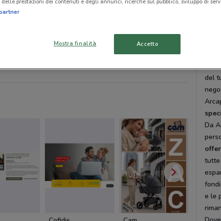
delle prestazioni dei contenuti e degli annunci, ricerche sul pubblico, sviluppo di servi
Vial
partner
Via 
Osna
Brugh
Mostra finalità
NUOVO
-3 GIORNI
Accetto
Gorgo
 Conad
KiK
Il Gigante
Spazio
Domen
del t
negoz
Arcap
speci
Da Ar
perso
offe
tutte
espan
fond
e le 
riman
Dove
Cofidis
Cam
Cam