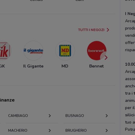
I Ne
Arcap
prodo
TUTTI I NEGOZI
vendi
offer
risp
10.00
KiK
Il Gigante
MD
Bennet
Tecnom
Arcap
assor
anche
tra i
cinanze
anima
per i
silic
CAMBIAGO
BUSNAGO
tuo a
Potra
MACHERIO
BRUGHERIO