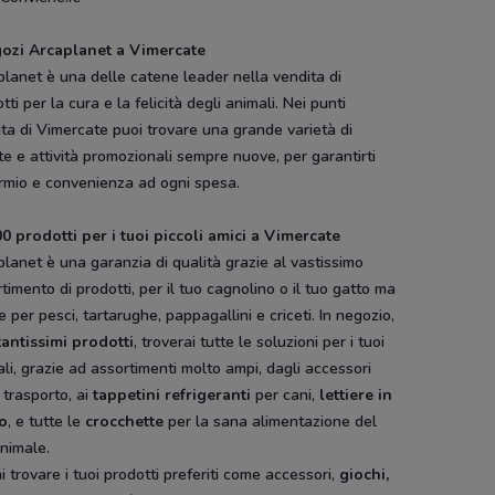
gozi Arcaplanet a Vimercate
lanet è una delle catene leader nella vendita di
tti per la cura e la felicità degli animali. Nei punti
ta di Vimercate puoi trovare una grande varietà di
te e attività promozionali sempre nuove, per garantirti
armio e convenienza ad ogni spesa.
0 prodotti per i tuoi piccoli amici a Vimercate
at
Euronics
Medi-Market
Toys Center
Bimbo Store
lanet è una garanzia di qualità grazie al vastissimo
timento di prodotti, per il tuo cagnolino o il tuo gatto ma
 per pesci, tartarughe, pappagallini e criceti. In negozio,
tantissimi prodotti
, troverai tutte le soluzioni per i tuoi
li, grazie ad assortimenti molto ampi, dagli accessori
l trasporto, ai
tappetini refrigeranti
per cani,
lettiere in
io
, e tutte le
crocchette
per la sana alimentazione del
nimale.
i trovare i tuoi prodotti preferiti come accessori,
giochi,