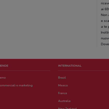
ricev
ai 69
Non a
e sc
a te 
Inolt
nuove
Dove
ZIENDE
INTERNATIONAL
iamo
Brazil
commerciali e marketing
Mexico
France
Australia
New Zealand