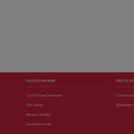
DOVECONVIENE
PER LE A
Cos'è DoveConviene
Cosa facc
Chi siamo
Richieste 
News e media
Lavora con noi