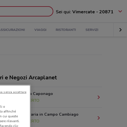
Sei qui:
Vimercate - 20871
ASSICURAZIONI
VIAGGI
RISTORANTI
SERVIZI
ri e Negozi Arcaplanet
ua senza accettare
Viale Monza Caponago
5.4 km
APERTO
li o
nto affinché
Via Santa Maria in Campo Cambiago
in cui queste
5.5 km
APERTO
ere rilevanti.
 facendo clic