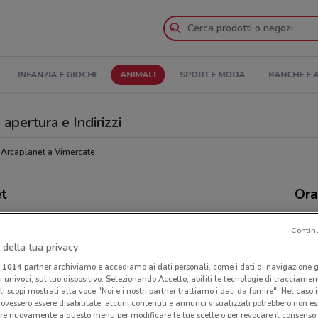
INFANZIA E GIOCHI
ANIMALI
SPORT E MODA
BANCHE E 
apertura e Indirizzi
Arcaplanet a Vimercate
et
Ora
Contin
 della tua privacy
i
1014
partner archiviamo e accediamo ai dati personali, come i dati di navigazione g
ri univoci, sul tuo dispositivo. Selezionando Accetto, abiliti le tecnologie di tracciame
li scopi mostrati alla voce "Noi e i nostri partner trattiamo i dati da fornire". Nel caso 
ovessero essere disabilitate, alcuni contenuti e annunci visualizzati potrebbero non ess
re nuovamente a questo menu per modificare le tue scelte o per revocare il consenso