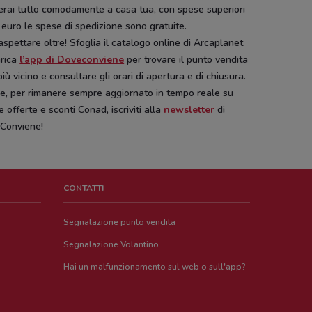
erai tutto comodamente a casa tua, con spese superiori
 euro le spese di spedizione sono gratuite.
spettare oltre! Sfoglia il catalogo online di Arcaplanet
arica
l’app di Doveconviene
per trovare il punto vendita
più vicino e consultare gli orari di apertura e di chiusura.
re, per rimanere sempre aggiornato in tempo reale su
 offerte e sconti Conad, iscriviti alla
newsletter
di
Conviene!
CONTATTI
Segnalazione punto vendita
Segnalazione Volantino
Hai un malfunzionamento sul web o sull'app?