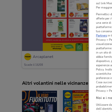
sul link Mos
Per maggiori
Permettici d
offerte per 
una serie di
piattaforme 
tuo consenso
Partners
in 
Privacy > Pe
visualizzera
piattaforme 
in un sito d
Arcaplanet
abbia fornit
dispositivo,
Scade il 16/08
esperienze a
Policy. Inolt
scientifiche
preferenze 
Altri volantini nelle vicinanze
Cosa succede
probabilmen
Privacy > Pe
Noi e i no
Utilizzare da
dell’identif