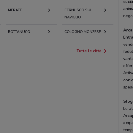
cucce
anima
MERATE
CERNUSCO SUL
negoz
NAVIGLIO
Arca
BOTTANUCO
COLOGNO MONZESE
Entr
vendi
Tutte le città
fedel
vanta
offer
Attiv
conv
spesa
Sfog
Le at
Arca
acqui
tempo