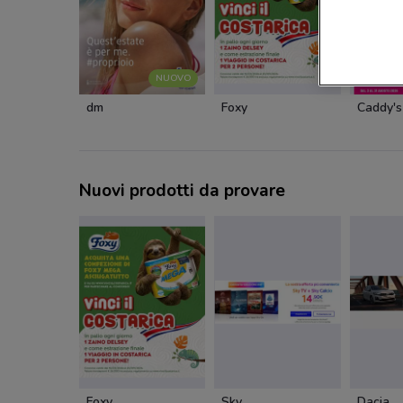
NUOVO
dm
Foxy
Caddy's
Nuovi prodotti da provare
Foxy
Sky
Dacia