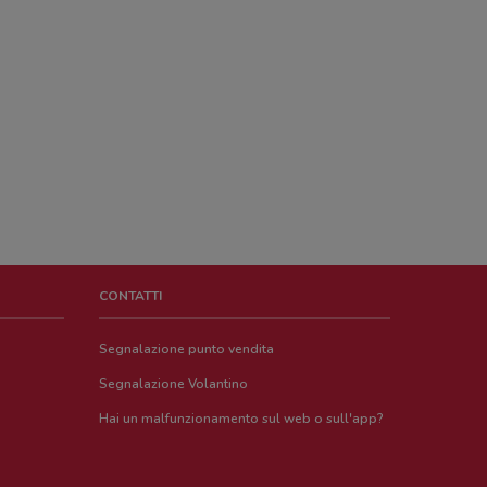
CONTATTI
Segnalazione punto vendita
Segnalazione Volantino
Hai un malfunzionamento sul web o sull'app?