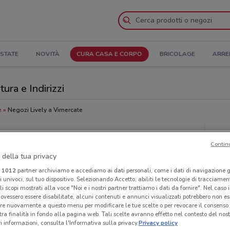
STATE
NOVITÀ
CURA CASA E CORPO
BRICOLAGE
ARRE
ura e Indirizzi
e
Negozi Lively a Vimercate
Neg
Contin
 della tua privacy
i
1012
partner archiviamo e accediamo ai dati personali, come i dati di navigazione g
ri univoci, sul tuo dispositivo. Selezionando Accetto, abiliti le tecnologie di tracciame
li scopi mostrati alla voce "Noi e i nostri partner trattiamo i dati da fornire". Nel caso 
ovessero essere disabilitate, alcuni contenuti e annunci visualizzati potrebbero non ess
re nuovamente a questo menu per modificare le tue scelte o per revocare il consenso
tra finalità in fondo alla pagina web. Tali scelte avranno effetto nel contesto del nost
 informazioni, consulta l'Informativa sulla privacy.
Privacy policy