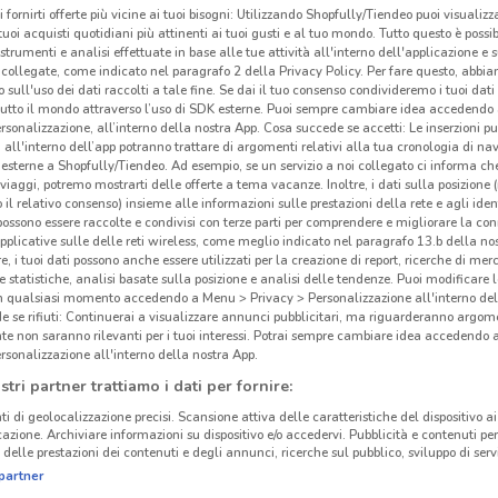
i fornirti offerte più vicine ai tuoi bisogni: Utilizzando Shopfully/Tiendeo puoi visualizz
i tuoi acquisti quotidiani più attinenti ai tuoi gusti e al tuo mondo. Tutto questo è possi
 strumenti e analisi effettuate in base alle tue attività all'interno dell'applicazione e 
collegate, come indicato nel paragrafo 2 della Privacy Policy. Per fare questo, abbi
 sull'uso dei dati raccolti a tale fine. Se dai il tuo consenso condivideremo i tuoi dati
tutto il mondo attraverso l’uso di SDK esterne. Puoi sempre cambiare idea accedend
rsonalizzazione, all’interno della nostra App. Cosa succede se accetti: Le inserzioni pu
i all'interno dell’app potranno trattare di argomenti relativi alla tua cronologia di na
esterne a Shopfully/Tiendeo. Ad esempio, se un servizio a noi collegato ci informa ch
i viaggi, potremo mostrarti delle offerte a tema vacanze. Inoltre, i dati sulla posizione 
o il relativo consenso) insieme alle informazioni sulle prestazioni della rete e agli ident
 possono essere raccolte e condivisi con terze parti per comprendere e migliorare la conn
pplicative sulle delle reti wireless, come meglio indicato nel paragrafo 13.b della no
re, i tuoi dati possono anche essere utilizzati per la creazione di report, ricerche di mer
 e statistiche, analisi basate sulla posizione e analisi delle tendenze. Puoi modificare l
8.3 km
in qualsiasi momento accedendo a Menu > Privacy > Personalizzazione all'interno del
 se rifiuti: Continuerai a visualizzare annunci pubblicitari, ma riguarderanno argome
te non saranno rilevanti per i tuoi interessi. Potrai sempre cambiare idea accedendo
Liv
rsonalizzazione all'interno della nostra App.
stri partner trattiamo i dati per fornire:
Livel
ti di geolocalizzazione precisi. Scansione attiva delle caratteristiche del dispositivo ai 
lomba
icazione. Archiviare informazioni su dispositivo e/o accedervi. Pubblicità e contenuti per
delle prestazioni dei contenuti e degli annunci, ricerche sul pubblico, sviluppo di servi
i pro
partner
viso 