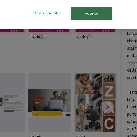
catal
aggio
Mostra finalità
Accetto
Qual
La ca
Caddy's
Caddy's
Marion
clien
altam
nella
Truc
delle
cerch
Tant
Le
p
Live
punti
saper
a te?
aggio
Cofidis
Cam
Cam