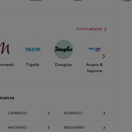
TUTTI I NEGOZI
onnaud
Tigotà
Douglas
Acqua &
Ethos
Sapone
cinanze
CAMBIAGO
BUSNAGO
MACHERIO
BRUGHERIO