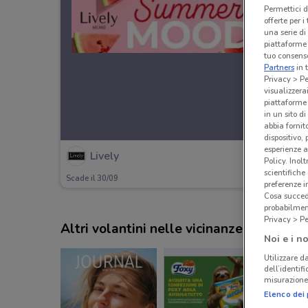
Permettici d
offerte per 
una serie di
piattaforme 
tuo consenso
Partners
in 
Privacy > Pe
visualizzera
piattaforme 
in un sito d
abbia fornit
dispositivo,
esperienze a
Lively
Policy. Inolt
scientifiche
Scade il 30/09
preferenze 
Cosa succede
probabilmen
Privacy > Pe
Altri volantini nelle vicinanze
Noi e i no
Utilizzare da
dell’identif
misurazione 
Elenco dei 