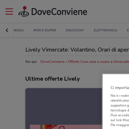
IN EVIDENZA
IPER E SUPER
DISCOUNT
ELETTRONICA
E
Lively Vimercate: Volantino, Orari di apert
Sei qui:
DoveConviene
Offerte Cura casa e corpo a Vimercat
Ultime offerte Lively
Ci importa
Noi e i nostr
identificato
supportino g
tecnologie d
Puoi accede
sul link Mos
Per maggiori