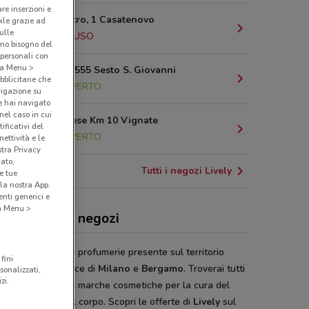
are inserzioni e
Via San Pietro, 1 Casatenovo
bile grazie ad
sulle
8.7 km
CHIUSO
amo bisogno del
 personali con
o a Menu >
Viale Italia, 555 Sesto S. Giovanni
bblicitarie che
11.3 km
APERTO
vigazione su
e hai navigato
(nel caso in cui
Via Cassanese Km 10 Vignate
ificativi del
12.3 km
APERTO
ettività e le
stra Privacy
cato,
Tutti i negozi Lively
e tue
la nostra App.
nti generici e
 a Menu >
ely, offerte e negozi
y
è una catena di profumerie presente sul territorio
fini
rdo tra le province di
Milano
e
Bergamo
. Troverai tutti
sonalizzati,
zi.
dotti delle migliori marche cosmetiche per la cura del
e il benessere del corpo. Scopri le offerte di
Lively
sul