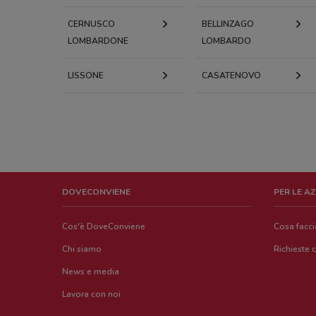
CERNUSCO
BELLINZAGO
LOMBARDONE
LOMBARDO
LISSONE
CASATENOVO
DOVECONVIENE
PER LE A
Cos'è DoveConviene
Cosa facc
Chi siamo
Richieste 
News e media
Lavora con noi