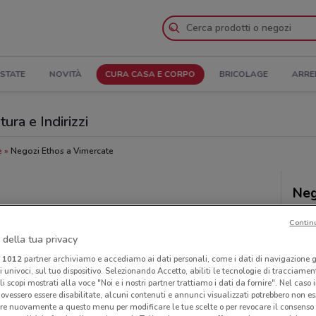
STATE
NOVITÀ
CURA CASA E CORPO
BRICOLAGE
ARRE
ura e Indirizzi
e
Negozi Ethos a Vimercate
Neg
Contin
 della tua privacy
i
1012
partner archiviamo e accediamo ai dati personali, come i dati di navigazione g
ri univoci, sul tuo dispositivo. Selezionando Accetto, abiliti le tecnologie di tracciame
li scopi mostrati alla voce "Noi e i nostri partner trattiamo i dati da fornire". Nel caso 
ovessero essere disabilitate, alcuni contenuti e annunci visualizzati potrebbero non ess
re nuovamente a questo menu per modificare le tue scelte o per revocare il consenso