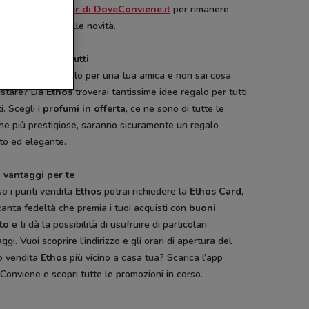
iti alla
newsletter di DoveConviene.it
per rimanere
e aggiornato sulle novità.
galo giusto per tutti
 cercando un regalo per una tua amica e non sai cosa
istare? Da
Ethos
troverai tantissime idee regalo per tutti
ti. Scegli i
profumi in offerta
, ce ne sono di tutte le
he più prestigiose, saranno sicuramente un regalo
to ed elegante.
i vantaggi per te
o i punti vendita
Ethos
potrai richiedere la
Ethos Card
,
anta fedeltà che premia i tuoi acquisti con
buoni
to
e ti dà la possibilità di usufruire di particolari
ggi. Vuoi scoprire l’indirizzo e gli orari di apertura del
o vendita
Ethos
più vicino a casa tua? Scarica l’app
onviene e scopri tutte le promozioni in corso.
NUOVO
-3 GIORNI