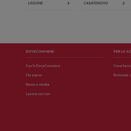
LISSONE
CASATENOVO
DOVECONVIENE
PER LE A
Cos'è DoveConviene
Cosa facc
Chi siamo
Richieste 
News e media
Lavora con noi