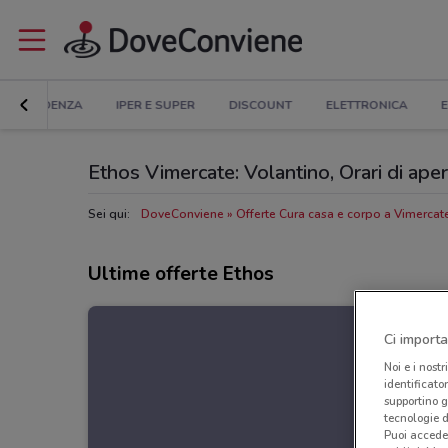
IN EVIDENZA
IPER E SUPER
DISCOUNT
ELETTRONICA
E
Ethos Vimercate: Volantino, Orari di apert
Sei qui:
DoveConviene
Offerte Cura casa e corpo a Vimercat
Ultime offerte Ethos
Ci importa
Noi e i nostr
identificato
supportino g
tecnologie d
Puoi accede