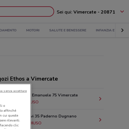
Sei qui:
Vimercate - 20871
DAMENTO
MOTORI
SALUTE E BENESSERE
INFANZIA E GIOCHI
ozi Ethos a Vimercate
ua senza accettare
Via Vittorio Emanuele 75 Vimercate
212 m
CHIUSO
li o
nto affinché
in cui queste
S.S. Dei Giovi 35 Paderno Dugnano
ere rilevanti.
15.5 km
CHIUSO
 facendo clic