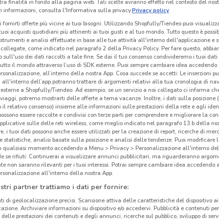
tra finalità in fondo alla pagina web. Tali scelte avranno effetto nel contesto del nost
 informazioni, consulta l'Informativa sulla privacy.
Privacy policy
i fornirti offerte più vicine ai tuoi bisogni: Utilizzando Shopfully/Tiendeo puoi visualizz
i tuoi acquisti quotidiani più attinenti ai tuoi gusti e al tuo mondo. Tutto questo è possi
 strumenti e analisi effettuate in base alle tue attività all'interno dell'applicazione e 
collegate, come indicato nel paragrafo 2 della Privacy Policy. Per fare questo, abbi
 sull'uso dei dati raccolti a tale fine. Se dai il tuo consenso condivideremo i tuoi dati
tutto il mondo attraverso l’uso di SDK esterne. Puoi sempre cambiare idea accedend
rsonalizzazione, all’interno della nostra App. Cosa succede se accetti: Le inserzioni pu
i all'interno dell’app potranno trattare di argomenti relativi alla tua cronologia di na
esterne a Shopfully/Tiendeo. Ad esempio, se un servizio a noi collegato ci informa ch
i viaggi, potremo mostrarti delle offerte a tema vacanze. Inoltre, i dati sulla posizione 
o il relativo consenso) insieme alle informazioni sulle prestazioni della rete e agli ident
 possono essere raccolte e condivisi con terze parti per comprendere e migliorare la conn
pplicative sulle delle reti wireless, come meglio indicato nel paragrafo 13.b della no
212 m
re, i tuoi dati possono anche essere utilizzati per la creazione di report, ricerche di mer
 e statistiche, analisi basate sulla posizione e analisi delle tendenze. Puoi modificare l
in qualsiasi momento accedendo a Menu > Privacy > Personalizzazione all'interno del
Eth
 se rifiuti: Continuerai a visualizzare annunci pubblicitari, ma riguarderanno argome
te non saranno rilevanti per i tuoi interessi. Potrai sempre cambiare idea accedendo
rsonalizzazione all'interno della nostra App.
Eth
stri partner trattiamo i dati per fornire:
cura 
ti di geolocalizzazione precisi. Scansione attiva delle caratteristiche del dispositivo ai 
Itali
icazione. Archiviare informazioni su dispositivo e/o accedervi. Pubblicità e contenuti per
conve
delle prestazioni dei contenuti e degli annunci, ricerche sul pubblico, sviluppo di servi