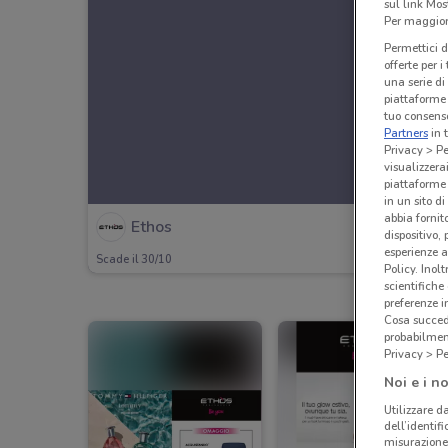
sul link Mos
Per maggiori
Permettici d
offerte per 
una serie di
piattaforme 
tuo consenso
Partners
in 
Privacy > Pe
visualizzera
piattaforme 
in un sito d
abbia fornit
Ethos
dispositivo,
esperienze a
Scade il 30/10
Policy. Inolt
scientifiche
preferenze 
Cosa succede
probabilmen
Privacy > Pe
Noi e i no
Utilizzare da
dell’identif
misurazione 