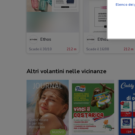
Elenco dei 
Ethos
Ethos
Scade il 30/10
212 m
Scade il 16/08
212 m
Altri volantini nelle vicinanze
NUOVO