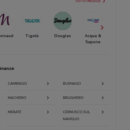
TUTTI I NEGOZI
onnaud
Tigotà
Douglas
Acqua &
Pinalli
Sapone
cinanze
CAMBIAGO
BUSNAGO
MACHERIO
BRUGHERIO
MERATE
CERNUSCO SUL
NAVIGLIO