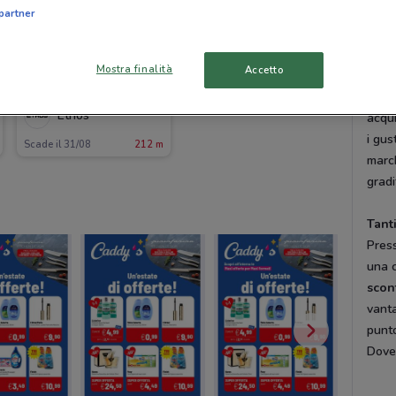
Iscriv
partner
sempr
Mostra finalità
Accetto
Il re
Stai
Ethos
acqu
i gus
Scade il 31/08
212 m
marc
gradi
Tant
Press
una c
scon
vanta
punt
DoveC