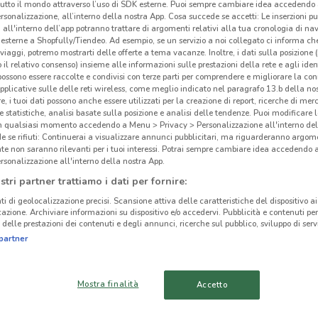
tutto il mondo attraverso l’uso di SDK esterne. Puoi sempre cambiare idea accedend
rsonalizzazione, all’interno della nostra App. Cosa succede se accetti: Le inserzioni pu
i all'interno dell’app potranno trattare di argomenti relativi alla tua cronologia di na
esterne a Shopfully/Tiendeo. Ad esempio, se un servizio a noi collegato ci informa ch
i viaggi, potremo mostrarti delle offerte a tema vacanze. Inoltre, i dati sulla posizione 
o il relativo consenso) insieme alle informazioni sulle prestazioni della rete e agli ident
 possono essere raccolte e condivisi con terze parti per comprendere e migliorare la conn
pplicative sulle delle reti wireless, come meglio indicato nel paragrafo 13.b della no
re, i tuoi dati possono anche essere utilizzati per la creazione di report, ricerche di mer
 e statistiche, analisi basate sulla posizione e analisi delle tendenze. Puoi modificare l
in qualsiasi momento accedendo a Menu > Privacy > Personalizzazione all'interno del
 se rifiuti: Continuerai a visualizzare annunci pubblicitari, ma riguarderanno argome
te non saranno rilevanti per i tuoi interessi. Potrai sempre cambiare idea accedendo
rsonalizzazione all'interno della nostra App.
stri partner trattiamo i dati per fornire:
840 m
ti di geolocalizzazione precisi. Scansione attiva delle caratteristiche del dispositivo ai 
icazione. Archiviare informazioni su dispositivo e/o accedervi. Pubblicità e contenuti per
Tis
delle prestazioni dei contenuti e degli annunci, ricerche sul pubblico, sviluppo di servi
cinanze
partner
-
MASSA
LUCCA
Mostra finalità
Accetto
PORCARI
CASCINA