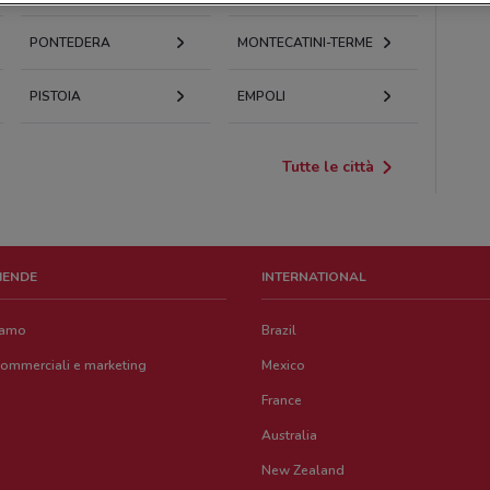
PONTEDERA
MONTECATINI-TERME
PISTOIA
EMPOLI
Tutte le città
ZIENDE
INTERNATIONAL
iamo
Brazil
commerciali e marketing
Mexico
France
Australia
New Zealand