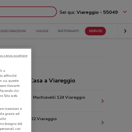
Sei qui:
Viareggio - 55049
ASSICURAZIONI
VIAGGI
RISTORANTI
SERVIZI
ua senza accettare
li o
nto affinché
ozi Tiscali Casa a Viareggio
in cui queste
ere rilevanti.
 facendo clic
ro Sito web.
Via Niccolo' Machiavelli 124 Viareggio
839 m
are inserzioni e
bile grazie ad
Via Regia 132 Viareggio
sulle
amo bisogno del
893 m
 personali con