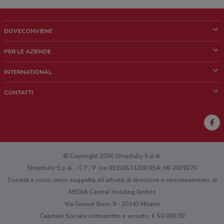
DOVECONVIENE
Cos'è DoveConviene
PER LE AZIENDE
Chi siamo
Cosa facciamo
INTERNATIONAL
News e media
Richieste commerciali e marketing
Brazil
CONTATTI
Lavora con noi
Mexico
Segnalazione punto vendita
France
Segnalazione Volantino
Australia
Hai un malfunzionamento sul web o sull'app?
New Zealand
© Copyright 2026 Shopfully S.p.A.
Shopfully S.p.A. - C.F / P. Iva 03156531208 REA: MI-2029270
Società a socio unico soggetta all’attività di direzione e coordinamento di
MEDIA Central Holding GmbH
Via Giosuè Borsi 9 - 20143 Milano
Capitale Sociale sottoscritto e versato: € 50.000,00