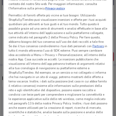
contesto del nostro Sito web. Per maggiori informazioni, consulta
l'Informativa sulla privacy.
Privacy policy
TIMvision
Permettici di fornirti offerte più vicine ai tuoi bisogni: Utilizzando
Scade il 09/09
Shopfully/Tiendeo puoi visualizzare inserzioni e offerte per i tuoi acquisti
quotidiani più attinenti ai tuoi gusti e al tuo mondo. Tutto questo è
possibile grazie ad una serie di strumenti e analisi effettuate in base alle
tue attività all'interno dell'applicazione e sulle piattaforme collegate,
Porta DoveConviene sempre con te!
come indicato nel paragrafo 2 della Privacy Policy. Per fare questo,
Puoi trovare le migliori offerte dei negozi vicino a te,
abbiamo bisogno del tuo consenso sull'uso dei dati raccolti a tale fine.
salvarle e creare la tua lista del risparmio, comodamente
Se dai il tuo consenso condivideremo i tuoi dati personali con
Partners
in
dal tuo cellulare.
tutto il mondo attraverso l’uso di SDK esterne. Puoi sempre cambiare
idea accedendo a Menu > Privacy > Personalizzazione, all’interno della
SCARICA L’APP
nostra App. Cosa succede se accetti: Le inserzioni pubblicitarie che
visualizzerai all'interno dell’app potranno trattare di argomenti relativi
alla tua cronologia di navigazione su piattaforme esterne a
Shopfully/Tiendeo. Ad esempio, se un servizio a noi collegato ci informa
che hai navigato in un sito di viaggi, potremo mostrarti delle offerte a
Negozi TIMvision a Viareggio
tema vacanze. Inoltre, i dati sulla posizione (nel caso in cui abbia fornito
il relativo consenso) insieme alle informazioni sulle prestazioni della
rete e agli identificativi del dispositivo, possono essere raccolte e
condivisi con terze parti per comprendere e migliorare la connettività e
le esperienze applicative sulle delle reti wireless, come meglio indicato
nel paragrafo 13.b della nostra Privacy Policy. Inoltre, i tuoi dati possono
anche essere utilizzati per la creazione di report, ricerche di mercato,
scientifiche e statistiche, analisi basate sulla posizione e analisi delle