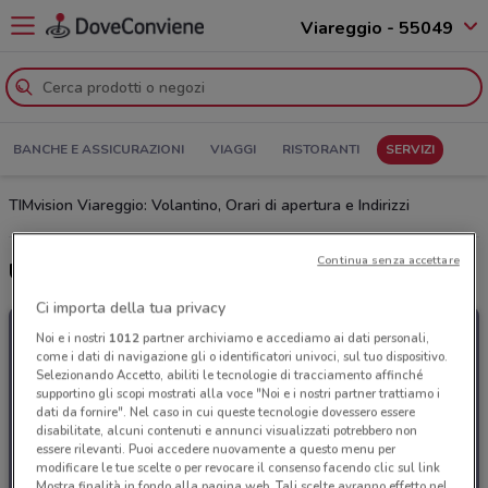
Viareggio - 55049
BANCHE E ASSICURAZIONI
VIAGGI
RISTORANTI
SERVIZI
TIMvision Viareggio: Volantino, Orari di apertura e Indirizzi
Continua senza accettare
Ultime offerte del volantino TIMvision
Ci importa della tua privacy
Noi e i nostri
1012
partner archiviamo e accediamo ai dati personali,
come i dati di navigazione gli o identificatori univoci, sul tuo dispositivo.
Selezionando Accetto, abiliti le tecnologie di tracciamento affinché
supportino gli scopi mostrati alla voce "Noi e i nostri partner trattiamo i
dati da fornire". Nel caso in cui queste tecnologie dovessero essere
disabilitate, alcuni contenuti e annunci visualizzati potrebbero non
essere rilevanti. Puoi accedere nuovamente a questo menu per
modificare le tue scelte o per revocare il consenso facendo clic sul link
Mostra finalità in fondo alla pagina web. Tali scelte avranno effetto nel