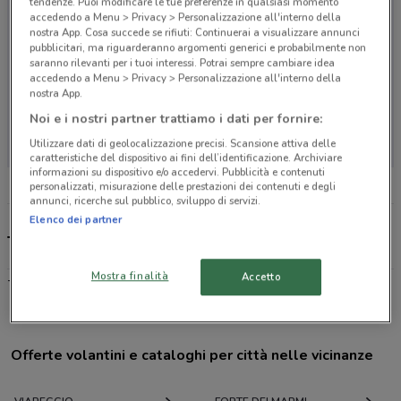
tendenze. Puoi modificare le tue preferenze in qualsiasi momento
accedendo a Menu > Privacy > Personalizzazione all'interno della
nostra App. Cosa succede se rifiuti: Continuerai a visualizzare annunci
pubblicitari, ma riguarderanno argomenti generici e probabilmente non
saranno rilevanti per i tuoi interessi. Potrai sempre cambiare idea
accedendo a Menu > Privacy > Personalizzazione all'interno della
nostra App.
Noi e i nostri partner trattiamo i dati per fornire:
Non ci sono negozi nelle vicinanze
Utilizzare dati di geolocalizzazione precisi. Scansione attiva delle
caratteristiche del dispositivo ai fini dell’identificazione. Archiviare
informazioni su dispositivo e/o accedervi. Pubblicità e contenuti
personalizzati, misurazione delle prestazioni dei contenuti e degli
annunci, ricerche sul pubblico, sviluppo di servizi.
Elenco dei partner
TIMvision, offerte e negozi
Mostra finalità
Accetto
-
Offerte volantini e cataloghi per città nelle vicinanze