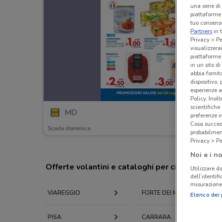
una serie di
piattaforme 
tuo consenso
Partners
in 
Privacy > Pe
visualizzera
piattaforme 
in un sito d
abbia fornit
dispositivo,
esperienze a
Policy. Inolt
scientifiche
MD
preferenze 
Cosa succede
Scade domenica
probabilmen
Privacy > Pe
Noi e i no
Offerte volantini e cataloghi per città nelle vi
Utilizzare da
dell’identif
misurazione 
VIAREGGIO
FORTE DEI MARMI
Elenco dei 
PISA
CARRARA