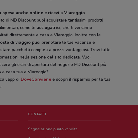
la spesa anche online e ricevi a Viareggio
ito di MD Discount puoi acquistare tantissimi prodotti
alimentari, come le
asciugatrici
, che ti verranno
itati direttamente a casa a Viareggio. Inoltre con le
oste di viaggio
puoi prenotare le tue vacanze e
stare pacchetti completi a prezzi vantaggiosi. Trovi tutte
formazioni nella sezione del sito dedicata. Vuoi
cere gli orari di apertura del negozio MD Discount più
o a casa tua a Viareggio?
ca l’app di
DoveConviene
e scopri il risparmio per la tua
a.
CONTATTI
Segnalazione punto vendita