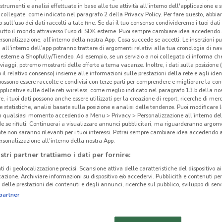
 strumenti e analisi effettuate in base alle tue attività all'interno dell'applicazione e 
Gli
collegate, come indicato nel paragrafo 2 della Privacy Policy. Per fare questo, abbi
neg
 sull'uso dei dati raccolti a tale fine. Se dai il tuo consenso condivideremo i tuoi dati
tutto il mondo attraverso l’uso di SDK esterne. Puoi sempre cambiare idea accedend
rsonalizzazione, all’interno della nostra App. Cosa succede se accetti: Le inserzioni pu
MD è 
i all'interno dell’app potranno trattare di argomenti relativi alla tua cronologia di na
esterne a Shopfully/Tiendeo. Ad esempio, se un servizio a noi collegato ci informa ch
Provi
i viaggi, potremo mostrarti delle offerte a tema vacanze. Inoltre, i dati sulla posizione 
giorn
o il relativo consenso) insieme alle informazioni sulle prestazioni della rete e agli ident
 possono essere raccolte e condivisi con terze parti per comprendere e migliorare la conn
per l
pplicative sulle delle reti wireless, come meglio indicato nel paragrafo 13.b della no
orga
re, i tuoi dati possono anche essere utilizzati per la creazione di report, ricerche di mer
 e statistiche, analisi basate sulla posizione e analisi delle tendenze. Puoi modificare l
MD D
in qualsiasi momento accedendo a Menu > Privacy > Personalizzazione all'interno del
appre
 se rifiuti: Continuerai a visualizzare annunci pubblicitari, ma riguarderanno argome
24.3 km
vicin
te non saranno rilevanti per i tuoi interessi. Potrai sempre cambiare idea accedendo
rsonalizzazione all'interno della nostra App.
risp
stri partner trattiamo i dati per fornire:
dei 
cinanze
aggio
ti di geolocalizzazione precisi. Scansione attiva delle caratteristiche del dispositivo ai 
icazione. Archiviare informazioni su dispositivo e/o accedervi. Pubblicità e contenuti per
dire
delle prestazioni dei contenuti e degli annunci, ricerche sul pubblico, sviluppo di servi
MASSA
LUCCA
partner
Risp
Il ri
PORCARI
CASCINA