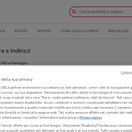
ICA
ESTATE
NOVITÀ
CURA CASA E CORPO
BRICOLAGE
a e Indirizzi
 MD a Viareggio
Contin
 della tua privacy
Ora
i
1012
partner archiviamo e accediamo ai dati personali, come i dati di navigazione g
ri univoci, sul tuo dispositivo. Selezionando Accetto, abiliti le tecnologie di tracciame
li scopi mostrati alla voce "Noi e i nostri partner trattiamo i dati da fornire". Nel caso 
ovessero essere disabilitate, alcuni contenuti e annunci visualizzati potrebbero non ess
re nuovamente a questo menu per modificare le tue scelte o per revocare il consenso
tra finalità in fondo alla pagina web. Tali scelte avranno effetto nel contesto del nost
 informazioni, consulta l'Informativa sulla privacy.
Privacy policy
i fornirti offerte più vicine ai tuoi bisogni: Utilizzando Shopfully/Tiendeo puoi visualizz
i tuoi acquisti quotidiani più attinenti ai tuoi gusti e al tuo mondo. Tutto questo è possi