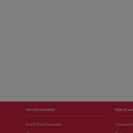
DOVECONVIENE
PER LE A
Cos'è DoveConviene
Cosa facc