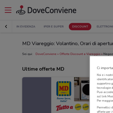
IN EVIDENZA
IPER E SUPER
DISCOUNT
ELETTRON
MD Viareggio: Volantino, Orari di apertur
Sei qui:
DoveConviene
Offerte Discount a Viareggio
Negozi
Ci importa
Ultime offerte MD
Noi e i nostr
identificato
supportino g
tecnologie d
Puoi accede
sul link Mos
Per maggiori
Permettici d
offerte per 