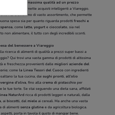
ca di
prodotti di massima qualità ad un prezzo
aggioso
, che permette acquisti intelligenti a Viareggio.
rchio MD è sinonimo di vasto assortimento, che permette
buona spesa sia per quanto riguarda prodotti
freschi e
ispensa
, come
latte
,
yogurt
e
cioccolato
, sia nel
to non alimentare, il tutto con degli incredibili sconti.
pesa del benessere a Viareggio
lla ricerca di alimenti di qualità a prezzi super bassi a
ggio? Qui trovi una vasta gamma di prodotti di altissima
tà e freschezza provenienti dalle
migliori aziende del
torio
; come
la Linea Tesori del Cuoco
con ingredienti
saltano la tua cucina, dai
sughi pronti
,
all’olio
avergine d’oliva
, fino alla
crema di pistacchio
per
re le tue torte. Se stai seguendo una dieta sana, affidati
linea NaturArd
ricca di prodotti leggeri e naturali, dalla
a
, ai
biscotti
, dal
miele
ai cereali. Ma anche una vasta
a di alimenti
senza glutine
e da agricoltura biologica.
aspetti, porta in tavola il gusto di mangiar bene.