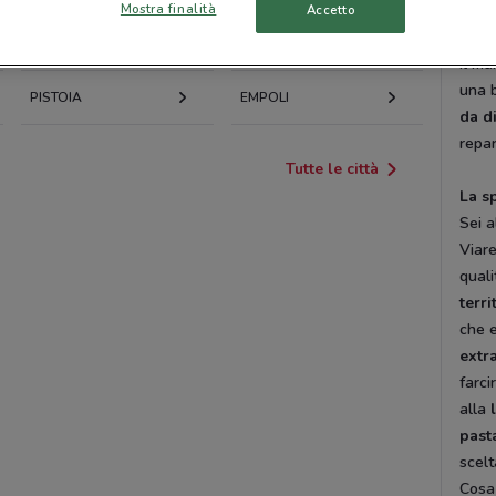
ricer
Mostra finalità
Accetto
vant
PONTEDERA
MONTECATINI-TERME
Il ma
una 
PISTOIA
EMPOLI
da d
repar
Tutte le città
La s
Sei a
Viare
quali
terri
che e
extr
farci
alla
past
scelt
Cosa 