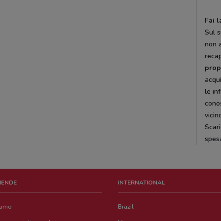
Fai 
Sul s
non 
recap
prop
acqui
le in
conos
vicin
Scari
spes
ZIENDE
INTERNATIONAL
iamo
Brazil