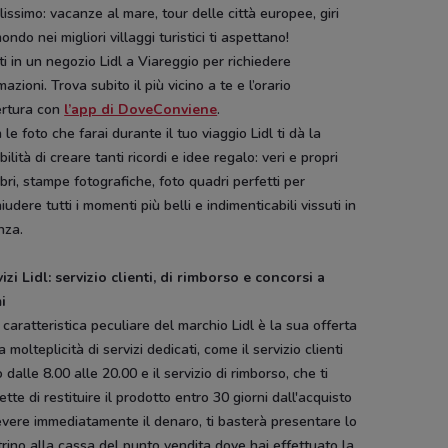
lissimo: vacanze al mare, tour delle città europee, giri
ondo nei migliori villaggi turistici ti aspettano!
i in un negozio Lidl a Viareggio per richiedere
mazioni. Trova subito il più vicino a te e l’orario
ertura con
l’app di DoveConviene
.
 le foto che farai durante il tuo viaggio Lidl ti dà la
bilità di creare tanti ricordi e idee regalo: veri e propri
ibri, stampe fotografiche, foto quadri perfetti per
iudere tutti i momenti più belli e indimenticabili vissuti in
nza.
vizi Lidl: servizio clienti, di rimborso e concorsi a
i
 caratteristica peculiare del marchio Lidl è la sua offerta
a molteplicità di servizi dedicati, come il servizio clienti
o dalle 8.00 alle 20.00 e il servizio di rimborso, che ti
tte di restituire il prodotto entro 30 giorni dall'acquisto
evere immediatamente il denaro, ti basterà presentare lo
rino alla cassa del punto vendita dove hai effettuato la