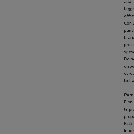
alla 
legge
affet
Con L
punti
brand
prezz
spes
Dovec
dispo
cerca
Lidl 
Part
È onl
le pr
propo
Falk 
in te