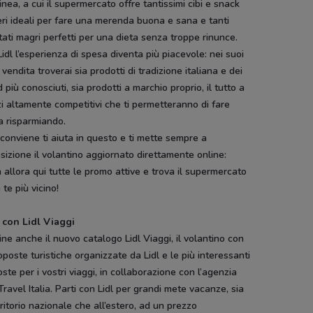
linea, a cui il supermercato offre tantissimi cibi e snack
ri ideali per fare una merenda buona e sana e tanti
tati magri perfetti per una dieta senza troppe rinunce.
idl l’esperienza di spesa diventa più piacevole: nei suoi
 vendita troverai sia prodotti di tradizione italiana e dei
 più conosciuti, sia prodotti a marchio proprio, il tutto a
i altamente competitivi che ti permetteranno di fare
a risparmiando.
onviene ti aiuta in questo e ti mette sempre a
sizione il volantino aggiornato direttamente online:
 allora qui tutte le promo attive e trova il supermercato
a te più vicino!
i con Lidl Viaggi
ine anche il nuovo catalogo Lidl Viaggi, il volantino con
oposte turistiche organizzate da Lidl e le più interessanti
ste per i vostri viaggi, in collaborazione con l’agenzia
Travel Italia. Parti con Lidl per grandi mete vacanze, sia
rritorio nazionale che all’estero, ad un prezzo