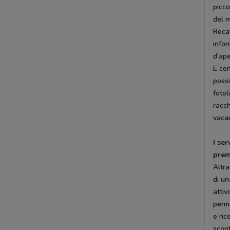
picco
del m
Recat
infor
d’ap
E con
possi
fotol
racch
vaca
I ser
prem
Altra
di un
attiv
perme
e ric
scont