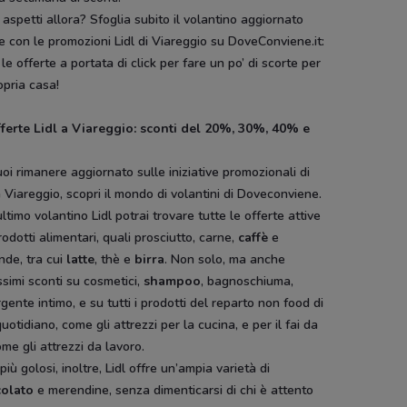
aspetti allora? Sfoglia subito il volantino aggiornato
e con le promozioni Lidl di Viareggio su DoveConviene.it:
 le offerte a portata di click per fare un po’ di scorte per
opria casa!
fferte Lidl a Viareggio: sconti del 20%, 30%, 40% e
oi rimanere aggiornato sulle iniziative promozionali di
a Viareggio, scopri il mondo di volantini di Doveconviene.
ultimo volantino Lidl potrai trovare tutte le offerte attive
rodotti alimentari, quali prosciutto, carne,
caffè
e
nde, tra cui
latte
, thè e
birra
. Non solo, ma anche
ssimi sconti su cosmetici,
shampoo
, bagnoschiuma,
gente intimo, e su tutti i prodotti del reparto non food di
uotidiano, come gli attrezzi per la cucina, e per il fai da
ome gli attrezzi da lavoro.
 più golosi, inoltre, Lidl offre un’ampia varietà di
colato
e merendine, senza dimenticarsi di chi è attento