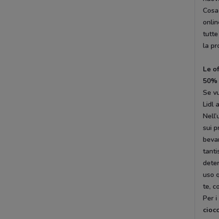
Cosa 
onlin
tutte
la pr
Le o
50%
Se vu
Lidl 
Nell’
sui p
beva
tanti
deter
uso q
te, c
Per i
cioc