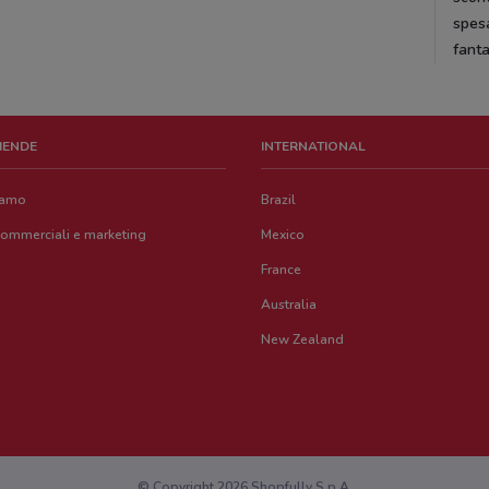
spesa
fanta
ZIENDE
INTERNATIONAL
iamo
Brazil
commerciali e marketing
Mexico
France
Australia
New Zealand
© Copyright 2026 Shopfully S.p.A.