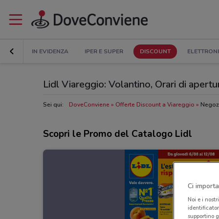
IN EVIDENZA
IPER E SUPER
DISCOUNT
ELETTRON
Lidl Viareggio: Volantino, Orari di apertur
Sei qui:
DoveConviene
Offerte Discount a Viareggio
Negozi
Scopri le Promo del Catalogo Lidl
Ci importa
Noi e i nostr
identificato
supportino g