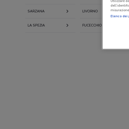
Utilizzare da
dell’identif
misurazione 
SARZANA
LIVORNO
Elenco dei 
LA SPEZIA
FUCECCHIO