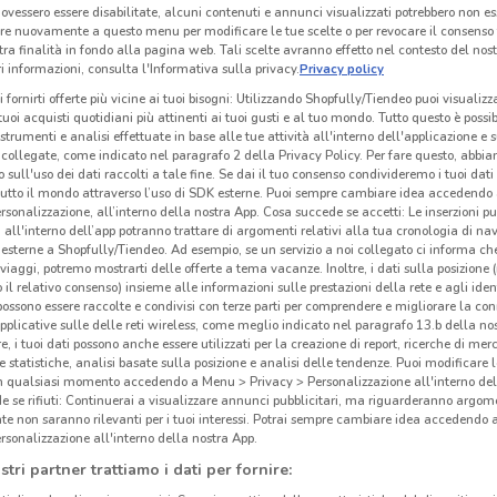
ovessero essere disabilitate, alcuni contenuti e annunci visualizzati potrebbero non ess
re nuovamente a questo menu per modificare le tue scelte o per revocare il consenso
tra finalità in fondo alla pagina web. Tali scelte avranno effetto nel contesto del nost
 informazioni, consulta l'Informativa sulla privacy.
Privacy policy
i fornirti offerte più vicine ai tuoi bisogni: Utilizzando Shopfully/Tiendeo puoi visualizz
i tuoi acquisti quotidiani più attinenti ai tuoi gusti e al tuo mondo. Tutto questo è possi
 strumenti e analisi effettuate in base alle tue attività all'interno dell'applicazione e 
collegate, come indicato nel paragrafo 2 della Privacy Policy. Per fare questo, abbi
 sull'uso dei dati raccolti a tale fine. Se dai il tuo consenso condivideremo i tuoi dati
tutto il mondo attraverso l’uso di SDK esterne. Puoi sempre cambiare idea accedend
rsonalizzazione, all’interno della nostra App. Cosa succede se accetti: Le inserzioni pu
i all'interno dell’app potranno trattare di argomenti relativi alla tua cronologia di na
esterne a Shopfully/Tiendeo. Ad esempio, se un servizio a noi collegato ci informa ch
i viaggi, potremo mostrarti delle offerte a tema vacanze. Inoltre, i dati sulla posizione 
o il relativo consenso) insieme alle informazioni sulle prestazioni della rete e agli ident
632 m
 possono essere raccolte e condivisi con terze parti per comprendere e migliorare la conn
pplicative sulle delle reti wireless, come meglio indicato nel paragrafo 13.b della no
re, i tuoi dati possono anche essere utilizzati per la creazione di report, ricerche di mer
Gli
 e statistiche, analisi basate sulla posizione e analisi delle tendenze. Puoi modificare l
cinanze
neg
in qualsiasi momento accedendo a Menu > Privacy > Personalizzazione all'interno del
 se rifiuti: Continuerai a visualizzare annunci pubblicitari, ma riguarderanno argome
te non saranno rilevanti per i tuoi interessi. Potrai sempre cambiare idea accedendo
Lidl 
MASSA
LUCCA
rsonalizzazione all'interno della nostra App.
Mata
stri partner trattiamo i dati per fornire:
Roma 
PORCARI
CASCINA