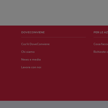
DOVECONVIENE
PER LE A
Cos'è DoveConviene
Cosa facc
Chi siamo
Richieste 
News e media
Lavora con noi