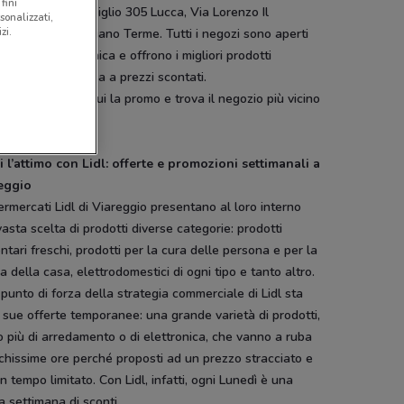
fini
 Massa, Via Di Tiglio 305 Lucca, Via Lorenzo Il
sonalizzati,
zi.
fico 24 San Giuliano Terme. Tutti i negozi sono aperti
unedì alla Domenica e offrono i migliori prodotti
ntari e per la casa a prezzi scontati.
aspetti? Cerca qui la promo e trova il negozio più vicino
i l’attimo con Lidl: offerte e promozioni settimanali a
eggio
ermercati Lidl di Viareggio presentano al loro interno
asta scelta di prodotti diverse categorie: prodotti
ntari freschi, prodotti per la cura delle persona e per la
ia della casa, elettrodomestici di ogni tipo e tanto altro.
 punto di forza della strategia commerciale di Lidl sta
 sue offerte temporanee: una grande varietà di prodotti,
o più di arredamento o di elettronica, che vanno a ruba
chissime ore perché proposti ad un prezzo stracciato e
n tempo limitato. Con Lidl, infatti, ogni Lunedì è una
 settimana di sconti.