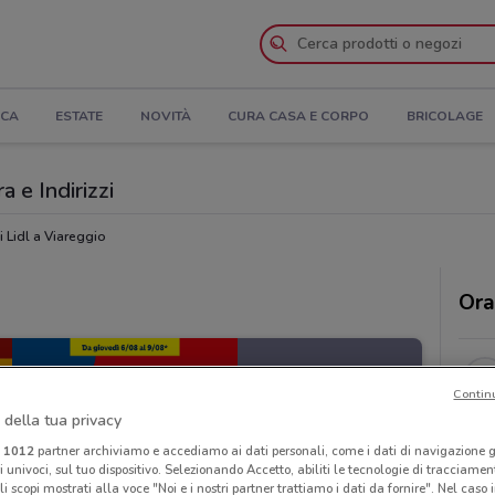
ICA
ESTATE
NOVITÀ
CURA CASA E CORPO
BRICOLAGE
a e Indirizzi
 Lidl a Viareggio
Ora
Contin
 della tua privacy
i
1012
partner archiviamo e accediamo ai dati personali, come i dati di navigazione g
ri univoci, sul tuo dispositivo. Selezionando Accetto, abiliti le tecnologie di tracciame
li scopi mostrati alla voce "Noi e i nostri partner trattiamo i dati da fornire". Nel caso 