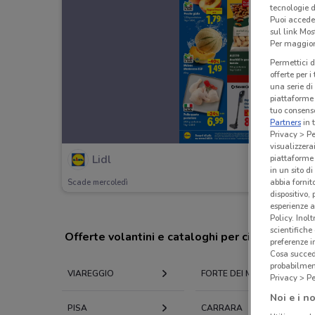
tecnologie d
Puoi accede
sul link Mos
Per maggiori
Permettici d
offerte per 
una serie di
piattaforme 
tuo consenso
Partners
in 
Privacy > Pe
visualizzera
Lidl
piattaforme 
in un sito d
abbia fornit
Scade mercoledì
dispositivo,
esperienze a
Policy. Inolt
scientifiche
Offerte volantini e cataloghi per città nelle vi
preferenze 
Cosa succede
probabilmen
VIAREGGIO
FORTE DEI MARMI
Privacy > Pe
Noi e i no
PISA
CARRARA