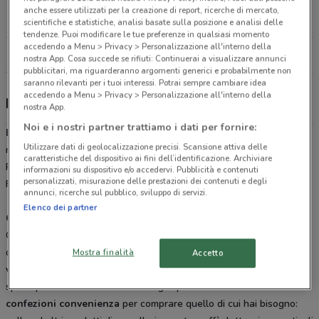
Via Guglielmo Marconi, 9 Carrara
anche essere utilizzati per la creazione di report, ricerche di mercato,
25.7 km
APERTO
scientifiche e statistiche, analisi basate sulla posizione e analisi delle
tendenze. Puoi modificare le tue preferenze in qualsiasi momento
accedendo a Menu > Privacy > Personalizzazione all'interno della
Tutti i negozi Ecu
nostra App. Cosa succede se rifiuti: Continuerai a visualizzare annunci
pubblicitari, ma riguarderanno argomenti generici e probabilmente non
saranno rilevanti per i tuoi interessi. Potrai sempre cambiare idea
accedendo a Menu > Privacy > Personalizzazione all'interno della
Ecu, offerte e negozi
nostra App.
Noi e i nostri partner trattiamo i dati per fornire:
Ecu Discount
da oltre 20 anni soddisfa le esigenze di spesa di
Utilizzare dati di geolocalizzazione precisi. Scansione attiva delle
moltissimi italiani che vivono nelle Marche, Veneto, ed Emilia
caratteristiche del dispositivo ai fini dell’identificazione. Archiviare
Romagna. Altri punti vendita sono presenti anche a Torino, Pisa e
informazioni su dispositivo e/o accedervi. Pubblicità e contenuti
personalizzati, misurazione delle prestazioni dei contenuti e degli
Firenze.
annunci, ricerche sul pubblico, sviluppo di servizi.
Elenco dei partner
Offerte Ecu Discount
Ogni settimana per soddisfare tali esigenze, Ecu Discount mette a
disposizione dei propri clienti promozioni e sconti. Sfogliando il
Mostra finalità
Accetto
volantino Ecu Discount
online è possibile organizzare la propria
spesa prima di uscire di casa. Scegli i prodotti in offerta e le
confezioni convenienza
per comprare quello di cui hai bisogno: