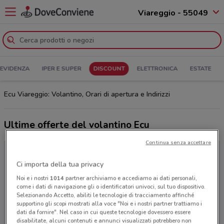
Viareggio - 55049
 EVIDENZA
IPER E SUPER
DISCOUNT
ELETTRONICA
ESTATE
Ecu Viareggio: Volantino, Orari di apertura e Indirizzi
Ultime offerte del volantino Ecu
Continua senza accettare
Ci importa della tua privacy
Noi e i nostri
1014
partner archiviamo e accediamo ai dati personali,
come i dati di navigazione gli o identificatori univoci, sul tuo dispositivo.
Selezionando Accetto, abiliti le tecnologie di tracciamento affinché
supportino gli scopi mostrati alla voce "Noi e i nostri partner trattiamo i
dati da fornire". Nel caso in cui queste tecnologie dovessero essere
disabilitate, alcuni contenuti e annunci visualizzati potrebbero non