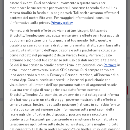
essere rilevanti. Puoi accedere nuovamente a questo menu per
modificare le tue scelte o per revocare il consenso facendo clic sul link
Mostra finalità in fondo alla pagina web. Tali scelte avranno effetto nel
contesto del nostro Sito web. Per maggiori informazioni, consulta
l'Informativa sulla privacy.
Privacy policy
Ci dispiace, al momento non abbiamo pubblicato
volantini nella tua zona. Riprova più tardi.
Permettici di fornirti offerte più vicine ai tuoi bisogni: Utilizzando
Shopfully/Tiendeo puoi visualizzare inserzioni e offerte per i tuoi acquisti
quotidiani più attinenti ai tuoi gusti e al tuo mondo. Tutto questo è
possibile grazie ad una serie di strumenti e analisi effettuate in base alle
tue attività all'interno dell'applicazione e sulle piattaforme collegate,
come indicato nel paragrafo 2 della Privacy Policy. Per fare questo,
abbiamo bisogno del tuo consenso sull'uso dei dati raccolti a tale fine.
Porta DoveConviene sempre con te!
Se dai il tuo consenso condivideremo i tuoi dati personali con
Partners
in
tutto il mondo attraverso l’uso di SDK esterne. Puoi sempre cambiare
Puoi trovare le migliori offerte dei negozi vicino a te,
salvarle e creare la tua lista del risparmio, comodamente
idea accedendo a Menu > Privacy > Personalizzazione, all’interno della
dal tuo cellulare.
nostra App. Cosa succede se accetti: Le inserzioni pubblicitarie che
visualizzerai all'interno dell’app potranno trattare di argomenti relativi
SCARICA L’APP
alla tua cronologia di navigazione su piattaforme esterne a
Shopfully/Tiendeo. Ad esempio, se un servizio a noi collegato ci informa
che hai navigato in un sito di viaggi, potremo mostrarti delle offerte a
tema vacanze. Inoltre, i dati sulla posizione (nel caso in cui abbia fornito
il relativo consenso) insieme alle informazioni sulle prestazioni della
Negozi Ecu a Viareggio
rete e agli identificativi del dispositivo, possono essere raccolte e
condivisi con terze parti per comprendere e migliorare la connettività e
le esperienze applicative sulle delle reti wireless, come meglio indicato
nel paragrafo 13.b della nostra Privacy Policy. Inoltre, i tuoi dati possono