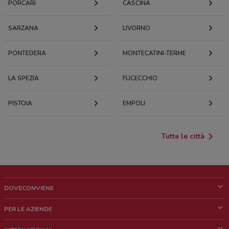
PORCARI
CASCINA
SARZANA
LIVORNO
PONTEDERA
MONTECATINI-TERME
LA SPEZIA
FUCECCHIO
PISTOIA
EMPOLI
Tutte le città
DOVECONVIENE
Cos'è DoveConviene
PER LE AZIENDE
Chi siamo
Cosa facciamo